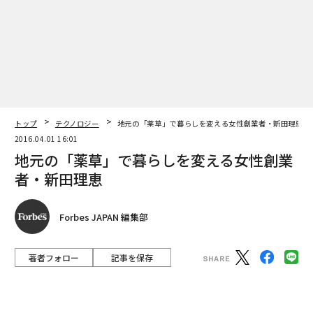
2016.04.01 16:01
地元の「薬草」で暮らしを変える女性創業
者・新田理恵
Forbes JAPAN 編集部
著者フォロー
記事を保存
新田理恵 {tabel} 代表（岡田晃奈 ＝ 写真）
北海道から沖縄まで、日本中を巡った。探し求めていた
のは、「薬草」だ。存在を知らなければ、それは雑草と
して目に映る。
advertisement
「地方の方々は、『ここには何もないよー』と言うんで