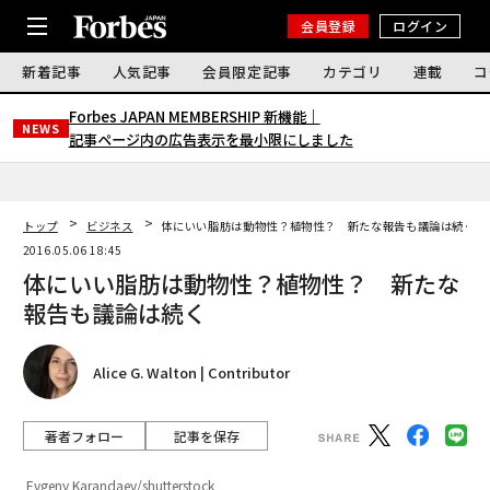
会員登録
ログイン
新着記事
人気記事
会員限定記事
カテゴリ
連載
コ
Forbes JAPAN MEMBERSHIP 新機能｜
NEWS
記事ページ内の広告表示を最小限にしました
トップ
ビジネス
体にいい脂肪は動物性？植物性？ 新たな報告も議論は続く
2016.05.06 18:45
体にいい脂肪は動物性？植物性？ 新たな
報告も議論は続く
Alice G. Walton | Contributor
著者フォロー
記事を保存
Evgeny Karandaev/shutterstock