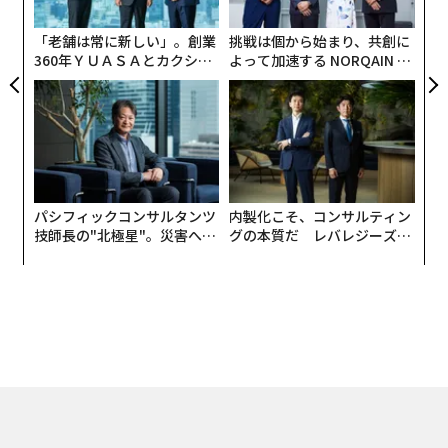
が
が
「老舗は常に新しい」。創業
挑戦は個から始まり、共創に
360年ＹＵＡＳＡとカクシン
よって加速する NORQAIN JA
CEO田尻望が語る、AIを超え
PAN 特別座談会
る人の価値
パシフィックコンサルタンツ
内製化こそ、コンサルティン
技師長の"北極星"。災害への
グの本質だ レバレジーズが
無力感を乗り越え見つけた、
実践する、次世代ファームの
防災一筋20年の答え
全貌
トップ
テクノロジー
地元の「薬草」で暮らしを変える女性創業者・新田理恵