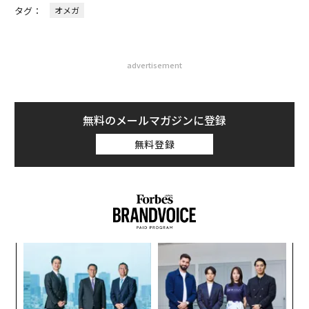
タグ：
オメガ
advertisement
無料のメールマガジンに登録
無料登録
るか
“
、く
オ
ジ
エ
設オ