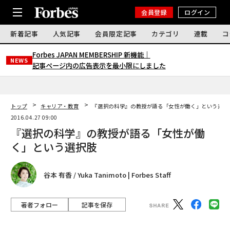
会員登録
ログイン
新着記事
人気記事
会員限定記事
カテゴリ
連載
コ
Forbes JAPAN MEMBERSHIP 新機能｜
NEWS
記事ページ内の広告表示を最小限にしました
トップ
キャリア・教育
『選択の科学』の教授が語る「女性が働く」という選択
2016.04.27 09:00
『選択の科学』の教授が語る「女性が働
く」という選択肢
谷本 有香 / Yuka Tanimoto | Forbes Staff
著者フォロー
記事を保存