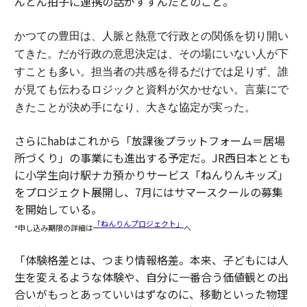
んとん拍子に連携の話がすすんだとのこと。
かつての豊田は、人脈と熱意で行政との関係を切り開い
てきた。
だが行政の意思決定は、その場にいない人が下
すことも多い。担当者の共感を得るだけでは足りず、誰
が見ても伝わるロジックと資料が欠かせない。
言葉にで
きたことが決め手になり、大きな協定が実った。
さらにhabはこれから「放課後プラットフォーム＝居場
所づくり」の事業にも進出する予定だ。JR西日本ととも
に小学生向け駅ナカ預かりサービス「ねんりんキッズ」
をプロジェクト展開し、7月にはサマースクールの募集
を開始している。
「ねんりんプロジェクト」
*申し込み期限の詳細は
へ
「体験格差とは、つまり情報格差。本来、子どもには人
生を変えるような体験や、自分に一番合う価値観との出
合いがもっとあっていいはずなのに、移動といった物理