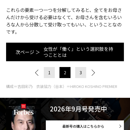
これらの要素一つ一つを分解してみると、全てをお母さ
んだけから受ける必要はなくて、お母さんを含むいろい
ろな人から分散して受け取ってもいい、ということなの
です。
女性が「働く」という選択肢を持
次ページ ＞
つこととは
1
2
3
構成＝吉田彩乃 衣装協力（谷本）＝HIROKO KOSHINO PREMIER
2026年9月号発売中
最新号の購入はこちらから