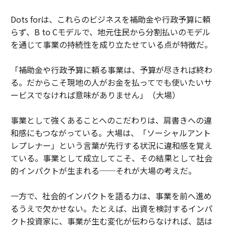
Dots forは、これらのビジネスを補助金や行政予算に頼
らず、B to Cモデルで、地元住民から分割払いのモデル
を通じて事業の持続性を成り立たせている点が特徴だ。
「補助金や行政予算に頼る事業は、予算が尽きれば終わ
る。だからこそ現地の人がお金を払ってでも使いたいサ
ービスでなければ意味がありません」（大場）
事業として強くあることへのこだわりは、肩書きへの違
和感にもつながっている。大場は、「ソーシャルアント
レプレナー」という言葉が先行する状況に違和感を覚え
ている。事業として成立してこそ、その結果として社会
的インパクトが生まれる──それが大場の考えだ。
一方で、社会的インパクトを語る力は、事業を前へ進め
るうえで欠かせない。たとえば、出資を検討するインパ
クト投資家に、事業が生む変化が伝わらなければ、話は