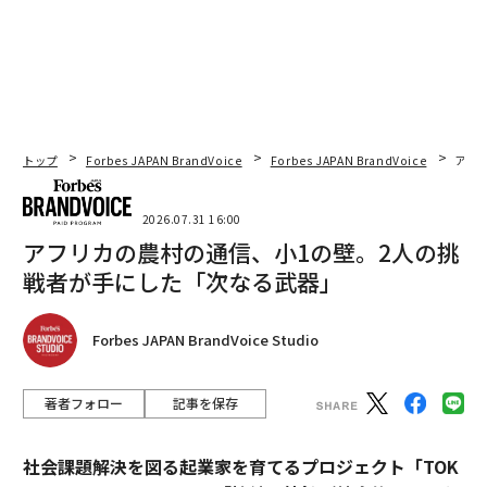
トップ
Forbes JAPAN BrandVoice
Forbes JAPAN BrandVoice
アフ
2026.07.31 16:00
アフリカの農村の通信、小1の壁。2人の挑
戦者が手にした「次なる武器」
Forbes JAPAN BrandVoice Studio
著者フォロー
記事を保存
社会課題解決を図る起業家を育てるプロジェクト「TOK