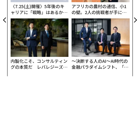
な
〈7.25(土)開催〉5年後のキ
アフリカの農村の通信、小1
ャリアに「戦略」はあるか。
の壁。2人の挑戦者が手にし
トップエグゼクティブのキャ
た「次なる武器」
リアに触れる1日│CAREER S
UMMIT 2026
内製化こそ、コンサルティン
〜決断する人のAI〜AI時代の
グの本質だ レバレジーズが
金融パラダイムシフト、「超
実践する、次世代ファームの
個別化」の核心 【MUFG×ウ
全貌
ェルスナビ×PwC】