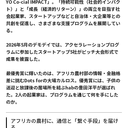
YO Co-cial IMPACT」。
「持続可能性（社会的インパク
ト）」と「成長（経済的リターン）」の両立を目指す社
会起業家、スタートアップなどと自治体・大企業等との
共創を促進し、さまざまな支援プログラムを展開してい
る。
2026年5月のデモデイでは、アクセラレーションプログ
ラムに参加したスタートアップ5社がピッチ大会形式で
成果を披露した。
最優秀賞に輝いたのは、アフリカ農村部の情報・金融格
差に挑むDots forの大場カルロス。優秀賞には、子供の
送迎と放課後の居場所を結ぶhabの豊田洋平が選ばれ
た。2人の起業家は、プログラムを通じて何を手にした
のか。
アフリカの農村に、通信と「繋ぐ手段」を届け
る