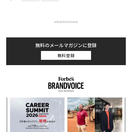
advertisement
無料のメールマガジンに登録
無料登録
“
オ
ジ
A
顧客
pa