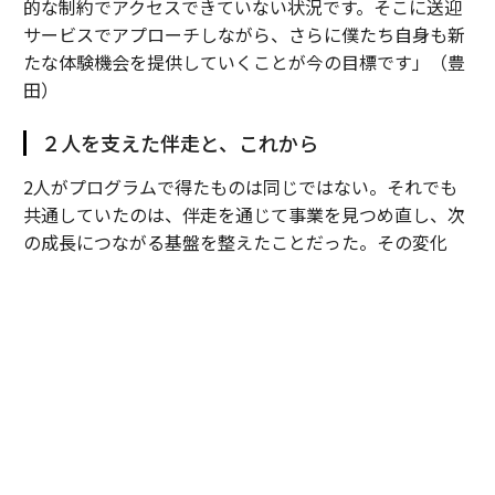
的な制約でアクセスできていない状況です。そこに送迎
サービスでアプローチしながら、さらに僕たち自身も新
たな体験機会を提供していくことが今の目標です」（豊
田）
２人を支えた伴走と、これから
2人がプログラムで得たものは同じではない。それでも
共通していたのは、伴走を通じて事業を見つめ直し、次
の成長につながる基盤を整えたことだった。その変化
は、プログラム終了後にも表れている。
Dots forのインパクトレポートは、もともと出資を得る
ための資料だった。ところが、レポートに載せる現地の
情報を集めようと、農村で働く社員に事業の意義を一つ
ずつ説明していくうちに、窓口になった社員の理解がみ
るみる深まっていった。
手応えを感じた大場は、さらに多くの社員に話を聞いて