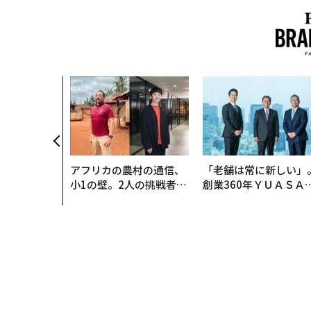
アフリカの農村の通信、
「老舗は常に新しい」
小1の壁。2人の挑戦者が
創業360年ＹＵＡＳＡ
手にした「次なる武器」
カクシンCEO田尻望が
る、AIを超える人の価