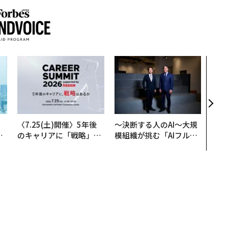
内製
ィン
ジー
代フ
。
〈7.25(土)開催〉5年後
〜決断する人のAI〜大規
と
のキャリアに「戦略」は
模組織が挑む「AIフル実
語
あるか。トップエグゼク
装」“使う”企業から“動
値
ティブのキャリアに触れ
く”企業へ【NTTドコモ
る1日│CAREER SUMMI
ビジネス×PwC】
T 2026