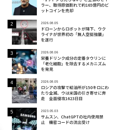
ラー、取得原価割れで約165億円のビ
ットコインを売却
2026.08.05
ドローンからロボットが降下、ウク
ライナが世界初の「無人空挺強襲」
を遂行
2026.08.06
栄養ドリンク成分の定番タウリンに
「老化細胞」を除去するメカニズム
を発見
2026.08.05
ロシアの攻撃で給油所が150キロにわ
たり全滅、ウは米国の引き寄せに奔
走 全面侵攻1623日目
2023.05.03
サムスン、ChatGPTの社内使用禁
止 機密コードの流出受け