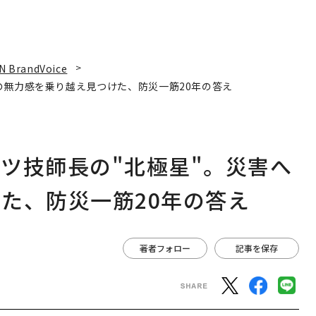
N BrandVoice
の無力感を乗り越え見つけた、防災一筋20年の答え
ツ技師長の"北極星"。災害へ
た、防災一筋20年の答え
著者フォロー
記事を保存