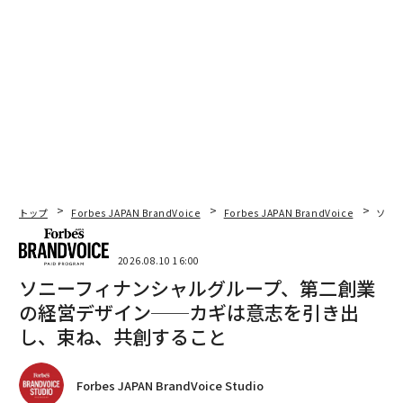
トップ
Forbes JAPAN BrandVoice
Forbes JAPAN BrandVoice
ソニ
2026.08.10 16:00
ソニーフィナンシャルグループ、第二創業
の経営デザイン──カギは意志を引き出
し、束ね、共創すること
Forbes JAPAN BrandVoice Studio