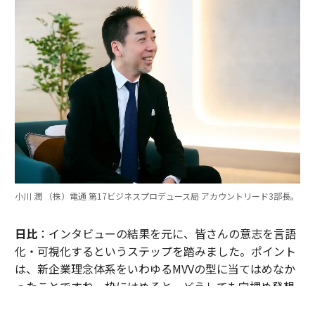
小川 潤 （株）電通 第17ビジネスプロデュース局 アカウントリード3部長。
日比
：インタビューの結果を元に、皆さんの意志を言語
化・可視化するというステップを踏みました。ポイント
は、新企業理念体系をいわゆるMVVの型に当てはめなか
ったことですね。枠にはめると、どうしても穴埋め発想
になってしまうと考え、参考にはするものの既存の枠組