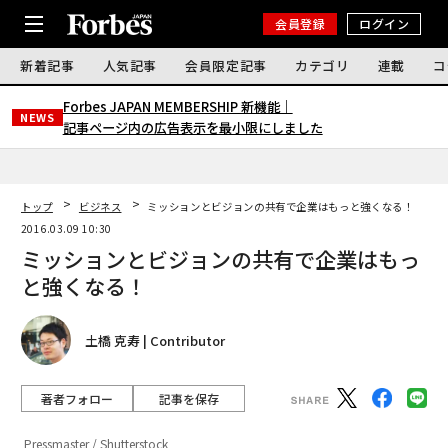
会員登録
ログイン
新着記事
人気記事
会員限定記事
カテゴリ
連載
コ
Forbes JAPAN MEMBERSHIP 新機能｜
NEWS
記事ページ内の広告表示を最小限にしました
トップ
ビジネス
ミッションとビジョンの共有で企業はもっと強くなる！
2016.03.09 10:30
ミッションとビジョンの共有で企業はもっ
と強くなる！
土橋 克寿 | Contributor
著者フォロー
記事を保存
Pressmaster / Shutterstock