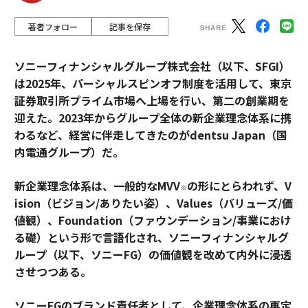
著者フォロー
記事を保存
ソニーフィナンシャルグループ株式会社（以下、SFGI）
は2025年、パーシャルスピンオフ制度を活用して、東京
証券取引所プライム市場へ上場を行い、第二の創業期を
迎えた。2023年からグループ全体の新企業理念体系に携
わるなど、経営に伴走してきたのがdentsu Japan（国
内電通グループ）だ。
新企業理念体系は、一般的なMVV
の形にとらわれず、V
※
ision（ビジョン/ありたい姿）、Values（バリューズ/価
値観）、Foundation（ファウンデーション/事業におけ
る礎）という形で言語化され、ソニーフィナンシャルグ
ループ（以下、ソニーFG）の価値観を改めて内外に浸透
させつつある。
ソニーFGのブランド責任者として、企業理念体系の再定