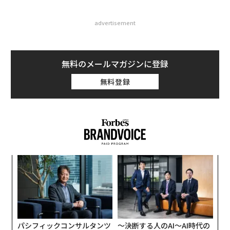
advertisement
無料のメールマガジンに登録
無料登録
パシ
〜
ラグ
織
う
挑
T
よっ
PA
パシフィックコンサルタンツ
〜決断する人のAI〜AI時代の