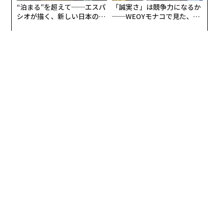
“泊まる”を超えて──エスパ
「誠実さ」は競争力になるか
シオが描く、新しい日本のラ
──WEOYモナコで見た、く
グジュアリー（前編）
ら寿司の経営哲学