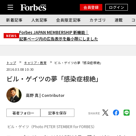
会員登録
ログイン
新着記事
人気記事
会員限定記事
カテゴリ
連載
コ
Forbes JAPAN MEMBERSHIP 新機能｜
NEWS
記事ページ内の広告表示を最小限にしました
トップ
キャリア・教育
ビル・ゲイツの夢「感染症根絶」
2016.03.08 10:30
ビル・ゲイツの夢「感染症根絶」
高野 真 | Contributor
著者フォロー
記事を保存
ビル・ゲイツ（Photo PETER STEMBER for FORBES）