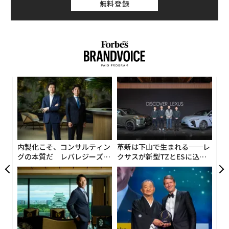
無料登録
創に
「
 JA
左右
T
「
日
3
C
る
内製化こそ、コンサルティン
革新は下山で生まれる──レ
グの本質だ レバレジーズが
クサスが新型TZとESに込め
実践する、次世代ファームの
た「DISCOVER」の哲学
全貌