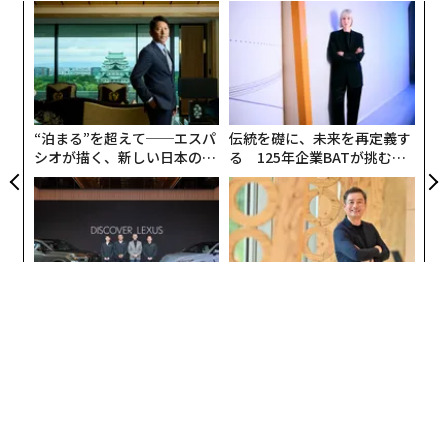
創業
目
シン
の
超え
ン
〜
金
個
ェ
“泊まる”を超えて──エスパ
伝統を礎に、未来を再定義す
シオが描く、新しい日本のラ
る 125年企業BATが挑むス
グジュアリー（前編）
モークレスな未来
革新は下山で生まれる──レ
エンジニアのためのサウナ併
クサスが新型TZとESに込め
設オフィス「Mobius Park」
た「DISCOVER」の哲学
がオープン──タマディック
が健康経営を徹底する理由