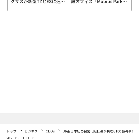
クサスが新型TZとESに込め
設オフィス「Mobius Park」
た「DISCOVER」の哲学
がオープン──タマディック
が健康経営を徹底する理由
トップ
ビジネス
CEOs
JR東日本初の民営化組社長が挑む6100億円事業とS
2026.08.01 11:30