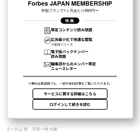
文＝村上 敬 写真＝榊 水麗