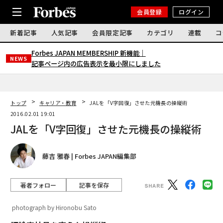
会員登録
ログイン
新着記事
人気記事
会員限定記事
カテゴリ
連載
コ
Forbes JAPAN MEMBERSHIP 新機能｜
NEWS
記事ページ内の広告表示を最小限にしました
トップ
キャリア・教育
JALを「V字回復」させた元機長の操縦術
2016.02.01 19:01
JALを「V字回復」させた元機長の操縦術
藤吉 雅春 | Forbes JAPAN編集部
著者フォロー
記事を保存
photograph by Hironobu Sato