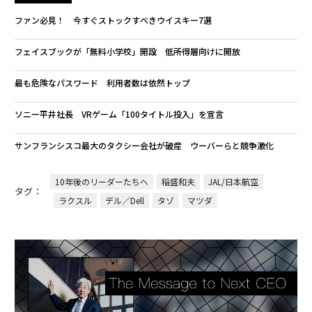
ファン必見！ 今すぐストックすべきウイスキー7選
フェイスブックが「無料小学校」開設 低所得層向けに開放
最も危険なパスワード 利用者数は依然トップ
ソニー平井社長 VRゲーム「100タイトル投入」を宣言
サンフランシスコ最大のタクシー会社が破産 ウーバーらと競争激化
10年後のリーダーたちへ
稲盛和夫
JAL/日本航空
タグ：
ラクスル
デル／Dell
タゾ
マツダ