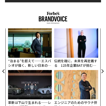
創業
目
シン
の
超え
ン
〜
金
個
ェ
“泊まる”を超えて──エスパ
伝統を礎に、未来を再定義す
シオが描く、新しい日本のラ
る 125年企業BATが挑むス
グジュアリー（前編）
モークレスな未来
革新は下山で生まれる──レ
エンジニアのためのサウナ併