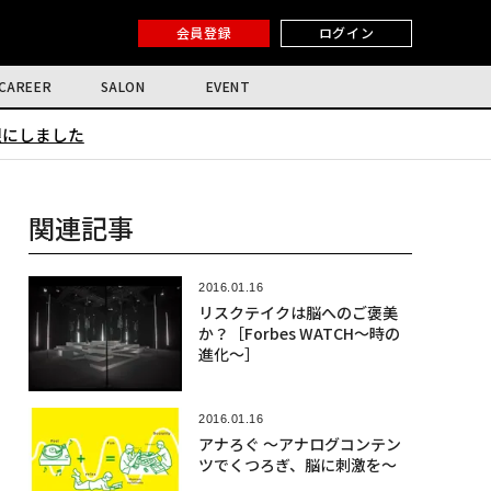
会員登録
ログイン
CAREER
SALON
EVENT
限にしました
関連記事
2016.01.16
リスクテイクは脳へのご褒美
か？［Forbes WATCH〜時の
進化〜］
2016.01.16
アナろぐ 〜アナログコンテン
ツでくつろぎ、脳に刺激を〜