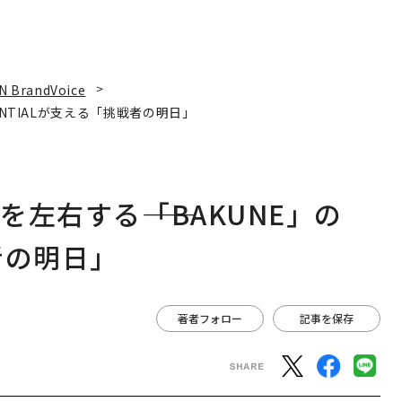
N BrandVoice
ENTIALが支える「挑戦者の明日」
左右する――「BAKUNE」の
者の明日」
著者フォロー
記事を保存