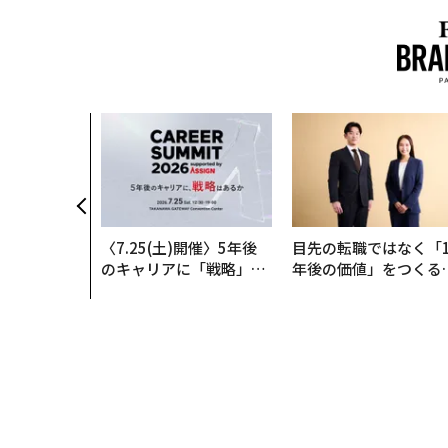
、コンサルテ
質だ レバレ
践する、次世
の全貌
〈7.25(土)開催〉5年後
目先の転職ではなく「1
のキャリアに「戦略」は
年後の価値」をつくる
あるか。トップエグゼク
─アサインの長期伴走
ティブのキャリアに触れ
支援とは
る1日│CAREER SUMMI
T 2026