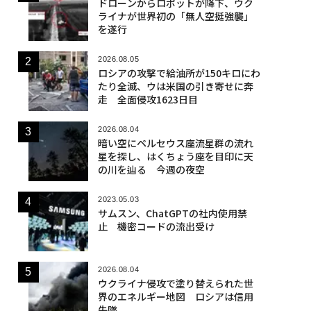
ドローンからロボットが降下、ウク
ライナが世界初の「無人空挺強襲」
を遂行
2026.08.05
ロシアの攻撃で給油所が150キロにわ
たり全滅、ウは米国の引き寄せに奔
走 全面侵攻1623日目
2026.08.04
暗い空にペルセウス座流星群の流れ
星を探し、はくちょう座を目印に天
の川を辿る 今週の夜空
2023.05.03
サムスン、ChatGPTの社内使用禁
止 機密コードの流出受け
2026.08.04
ウクライナ侵攻で塗り替えられた世
界のエネルギー地図 ロシアは信用
失墜