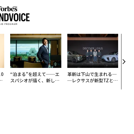
〜決
代の
ト、
【M
×P
0
“泊まる”を超えて──エ
革新は下山で生まれる─
─
スパシオが描く、新しい
─レクサスが新型TZとE
型
日本のラグジュアリー
Sに込めた「DISCOVE
（前編）
R」の哲学