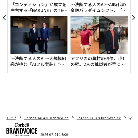
「コンディション」が成果を
〜決断する人のAI〜AI時代の
左右する――「BAKUNE」のTEN
金融パラダイムシフト、「超
TIALが支える「挑戦者の明
個別化」の核心 【MUFG×ウ
日」
ェルスナビ×PwC】
〜決断する人のAI〜大規模組
アフリカの農村の通信、小1
織が挑む「AIフル実装」“使
の壁。2人の挑戦者が手にし
う”企業から“動く”企業へ【N
た「次なる武器」
TTドコモビジネス×PwC】
トップ
Forbes JAPAN BrandVoice
Forbes JAPAN BrandVoice
なぜ
2026.07.24 16:00