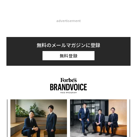
advertisement
無料のメールマガジンに登録
無料登録
ンツ
「
への
─
た、
ら
「
3
C
る