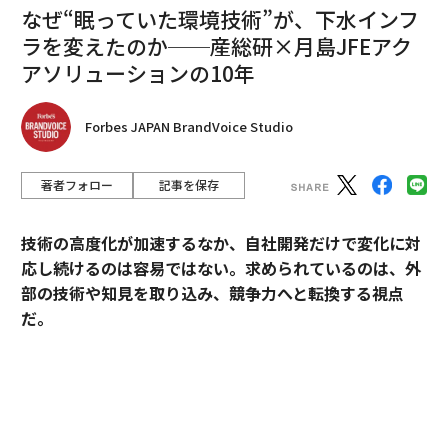
なぜ“眠っていた環境技術”が、下水インフ
ラを変えたのか──産総研×月島JFEアク
アソリューションの10年
Forbes JAPAN BrandVoice Studio
著者フォロー
記事を保存
技術の高度化が加速するなか、自社開発だけで変化に対
応し続けるのは容易ではない。求められているのは、外
部の技術や知見を取り込み、競争力へと転換する視点
だ。
産業技術総合研究所（以下、産総研）は、先端技術の研
究開発にとどまらず、企業の新規事業創出や価値向上に
貢献してきた実績を有する。本連載では、産総研と企業
の連携によって、新たな市場の創出や既存の市場拡大が