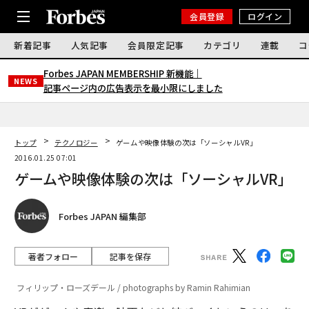
会員登録
ログイン
新着記事
人気記事
会員限定記事
カテゴリ
連載
コ
Forbes JAPAN MEMBERSHIP 新機能｜
NEWS
記事ページ内の広告表示を最小限にしました
トップ
テクノロジー
ゲームや映像体験の次は「ソーシャルVR」
2016.01.25 07:01
ゲームや映像体験の次は「ソーシャルVR」
Forbes JAPAN 編集部
著者フォロー
記事を保存
フィリップ・ローズデール / photographs by Ramin Rahimian