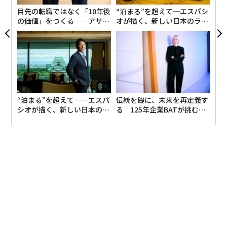
目先の転職ではなく「10年後
“泊まる”を超えて─エスパシ
の価値」をつくる──アサイ
オが描く、新しい日本のラグ
ンの長期伴走型支援とは
ジュアリー（中編）
“泊まる”を超えて──エスパ
伝統を礎に、未来を再定義す
シオが描く、新しい日本のラ
る 125年企業BATが挑むス
グジュアリー（前編）
モークレスな未来