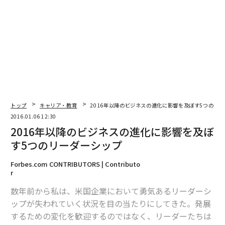
編集＝上田裕資
2026年9月号発売中
最新号の購入はこちらから
トップ
キャリア・教育
2016年以降のビジネスの進化に影響を及ぼす5つのリ
2016.01.06 12:30
メンバーシップに登録する
2016年以降のビジネスの進化に影響を及ぼ
す5つのリーダーシップ
Forbes.com CONTRIBUTORS | Contributo
r
関連記事
数年前から私は、米国企業において勇気あるリーダーシ
2016年以降のビジネスの進化に影響を及ぼす5つのリーダーシップ
ップが失われていく状況を目の当たりにしてきた。発展
するための変化を歓迎するのではなく、リーダーたちは
今年の米IPO市場、2009年以来の低調 上場延期企業も相次ぐ