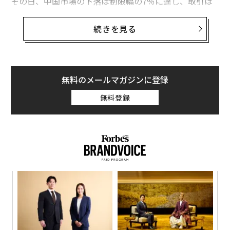
その日、中国市場の下落は制限幅の7％に達し、取引は
停止。原油価格は18カ月連続の下落で、１バレル33ドル
とリーマン危機の際を下回る水準となった。S&P 500指
続きを見る
数は2.3％下落、年初から5％の値下がりとなった。――ソロ
ス氏が正しいのかもしれない。
世界経済の動向と結びついている原油、金属、農産物な
無料のメールマガジンに登録
ど多くの商品価格をみると、かつて成長をけん引した新
無料登録
興市場の景気後退が予測される。大企業、中小企業を問
わず決算にも影響が出るだろう。現状の価格が続けば、
石油業界では確実に連鎖倒産が起き、鉱山、運輸、部品
メーカー、商社などへ波及するだろう。
パ
技
無
革
防
ク
た「