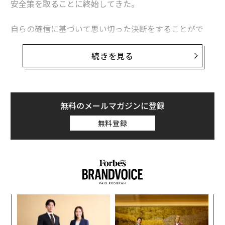
安全策を取ることに終始してきた。
不動産王のジェフ・グリーン、テクノロジーが労働市場に与える影響を懸
念
自らの確信に基づいて思い切った決断をすることがで
き、新たな方法を見つけるための粘り強さのある、戦略
2016年、中国経済4つの展望 市場崩壊は起きるのか？
的目標と見識を持ったリーダーたちはどこにいるのだろ
続きを見る
うか？
SDR認定を受けた人民元。投資家の受け止め
21世紀のリーダーは、変化を媒介する存在でなくてはな
タグ：
ジョージ・ソロス
ミューチュアル
らない。自らの事業、かかわる人々と産業、それらの発
無料のメールマガジンに登録
展における次なる大きな創造において、居心地の悪さを
無料登録
恐れず、主体性を持つことができる人物だ。
advertisement
だが、コンサルティング会社グレン・ロピス・グループ
の調査によると、リーダーたちの78%が、急速に変化す
る市場で生き残るために何が必要であるかを理解し、明
示することができずにいる。
そしてまた、その結果として起こり得ることについて
パ
も、理解できていない。自らを変化の主体と位置付けて
技
いるリーダーがわずか32％にとどまっていることも、こ
無