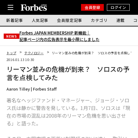
会員登録
ログイン
新着記事
人気記事
会員限定記事
カテゴリ
連載
コ
Forbes JAPAN MEMBERSHIP 新機能｜
NEWS
記事ページ内の広告表示を最小限にしました
トップ
テクノロジー
リーマン並みの危機が到来？ ソロスの予言を点検してみ
2016.01.13 10:30
リーマン並みの危機が到来？ ソロスの予
言を点検してみた
Aaron Tilley | Forbes Staff
著名なヘッジファンド・マネージャー、ジョージ・ソロ
ス氏は静かに警告を発している。1月7日、ソロスは「現
在の市場の混乱は2008年のリーマン危機を思い出させ
る」と語った。