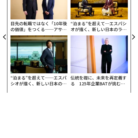
革
うした状況を物語るものだといえる。
防
ク
た「
目先の転職ではなく「10年後
“泊まる”を超えて─エスパシ
の価値」をつくる──アサイ
オが描く、新しい日本のラグ
ンの長期伴走型支援とは
ジュアリー（中編）
“泊まる”を超えて──エスパ
伝統を礎に、未来を再定義す
シオが描く、新しい日本のラ
る 125年企業BATが挑むス
グジュアリー（前編）
モークレスな未来