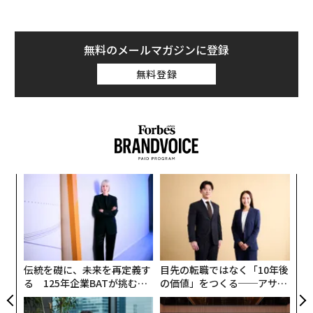
“
オ
ジ
挑
よっ
PA
伝統を礎に、未来を再定義す
目先の転職ではなく「10年後
る 125年企業BATが挑むス
の価値」をつくる──アサイ
モークレスな未来
ンの長期伴走型支援とは
パシフィックコンサルタンツ
革新は下山で生まれる──レ
技師長の"北極星"。災害への
クサスが新型TZとESに込め
無力感を乗り越え見つけた、
た「DISCOVER」の哲学
防災一筋20年の答え