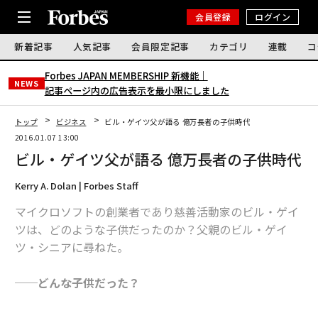
会員登録
ログイン
新着記事
人気記事
会員限定記事
カテゴリ
連載
コ
Forbes JAPAN MEMBERSHIP 新機能｜
NEWS
記事ページ内の広告表示を最小限にしました
トップ
ビジネス
ビル・ゲイツ父が語る 億万長者の子供時代
2016.01.07 13:00
ビル・ゲイツ父が語る 億万長者の子供時代
Kerry A. Dolan | Forbes Staff
マイクロソフトの創業者であり慈善活動家のビル・ゲイ
ツは、どのような子供だったのか？父親のビル・ゲイ
ツ・シニアに尋ねた。
──どんな子供だった？