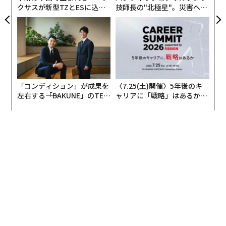
クサスが新型TZとESに込め
技師長の"北極星"。災害への
た「DISCOVER」の哲学
無力感を乗り越え見つけた、
防災一筋20年の答え
「コンディション」が成果を
〈7.25(土)開催〉5年後のキ
左右する――「BAKUNE」のTEN
ャリアに「戦略」はあるか。
TIALが支える「挑戦者の明
トップエグゼクティブのキャ
日」
リアに触れる1日│CAREER S
UMMIT 2026