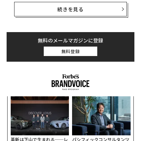
百科事典でもサイエンス・フィクションでも何でも、あ
らゆる分野の本に興味を持っていた。息子がそれほど熱
続きを見る
心な読書家であることをとても嬉しく思っていたよ。夕
食のときは本を読まない、というルールを作らなければ
ならないほど、読書に没頭していたね。
無料のメールマガジンに登録
──大人になったら何をしたいと言っていた？
無料登録
5年生のとき、大人になったら何になりたいか考えると
いう宿題があった。医師や消防士、カウボーイなどの職
業名の横にチェックボックスがあるリストを持ち帰り、
息子は「宇宙飛行士」に印を付けていた。ただ、余白に
自分で「科学者」と書いて、その横にも印を付けていた
〜
よ。
織
う
“
T
オ
ジ
革新は下山で生まれる──レ
パシフィックコンサルタンツ