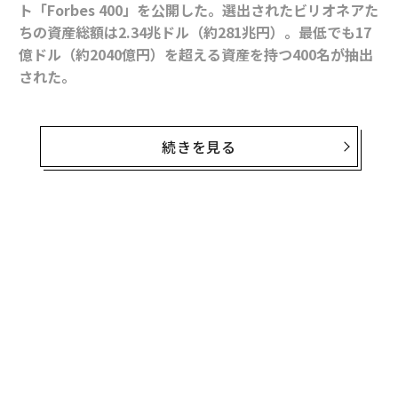
ト「Forbes 400」を公開した。選出されたビリオネアた
ちの資産総額は2.34兆ドル（約281兆円）。最低でも17
億ドル（約2040億円）を超える資産を持つ400名が抽出
された。
本年度の最低資産額は前年度の15億5千万ドルを上回り
「Forbes 400」の創立以来、最もハードルの高い競争と
続きを見る
なった。
今回のリスト作成にあたり、フォーブス編集部はまず60
0名のランク入り候補者らを選出。本人への取材や運営
無料のメールマガジンに登録
する企業の従業員、業界関係者らへの聞き取り調査、SE
無料登録
Cへの提出資料などの公的ドキュメントの調査、所蔵す
る美術品や不動産の価値査定などを通じ、その資産額を
明らかにした。