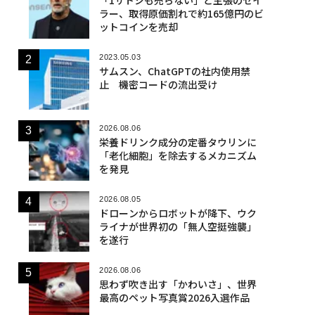
ラー、取得原価割れで約165億円のビ
ットコインを売却
2023.05.03
サムスン、ChatGPTの社内使用禁
止 機密コードの流出受け
2026.08.06
栄養ドリンク成分の定番タウリンに
「老化細胞」を除去するメカニズム
を発見
2026.08.05
ドローンからロボットが降下、ウク
ライナが世界初の「無人空挺強襲」
を遂行
2026.08.06
思わず吹き出す「かわいさ」、世界
最高のペット写真賞2026入選作品