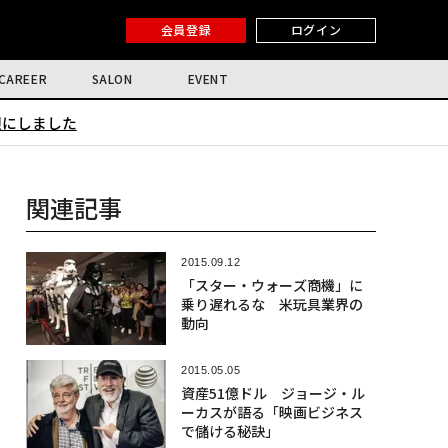
会員登録
ログイン
CAREER
SALON
EVENT
限にしました
関連記事
2015.09.12
「スター・ウォーズ商機」に
乗り遅れるな 米玩具業界の
動向
2015.05.05
資産51億ドル ジョージ・ル
ーカスが語る「映画ビジネス
で儲ける秘訣」