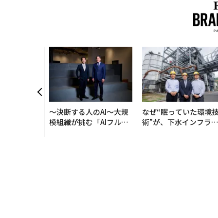
〜決断する人のAI〜大規
なぜ“眠っていた環境
模組織が挑む「AIフル実
術”が、下水インフラ
装」“使う”企業から“動
変えたのか──産総研
く”企業へ【NTTドコモ
月島JFEアクアソリュ
ビジネス×PwC】
ションの10年