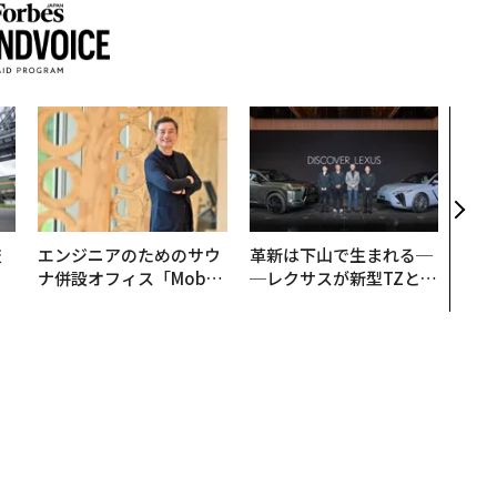
「コ
果を左
E」
「挑
技
エンジニアのためのサウ
革新は下山で生まれる─
を
ナ併設オフィス「Mobiu
─レクサスが新型TZとE
×
s Park」がオープン──
Sに込めた「DISCOVE
ー
タマディックが健康経営
R」の哲学
を徹底する理由