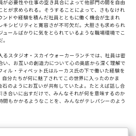
員が必要性や仕事の空き具合によって他部門の間を自由
ことが求められる。そうすることによって、さもなけれ
ウンドや経験を積んだ社員とともに働く機会が生まれ
レキシビリティと寛容さが不可欠だ。大胆さも求められ
ジュールばかりに気をとられているような職場環境でこ
だ。
入るスタジオ・スカイウォーカーランチでは、社員は密
合い、お互いの創造力について心の奥底から深く理解で
フィル・ティペット氏はルーカス氏の下で働いた経験を
、自分たちが何に魅了されてこの世界に入ったのかま
金石のようにお互いが共有していたよ。たとえば話し合
引き合いに出すだけで、みんなそれが何を意味するのか
時間もかかるようなことを、みんながテレパシーのよう