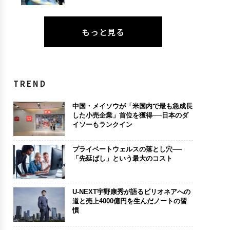
もっと見る
TREND
中国・メイソウが「米国内で最も急成長
した小売企業」首位を獲得──日本のダ
イソーもランクイン
プライベートウェルスの落とし穴──
「先延ばし」という最大のコスト
U-NEXT宇野康秀が語るビリオネアへの
道と売上4000億円を生んだノートの習
慣