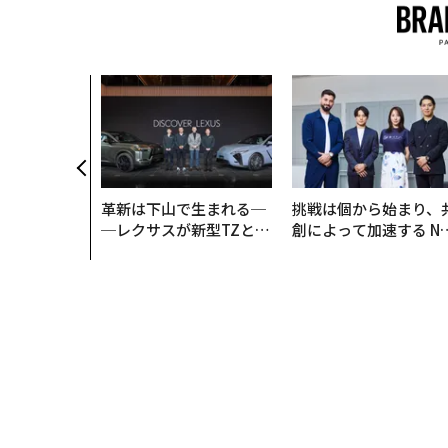
のためのサウ
「Mobiu
がオープン──
クが健康経営
理由
革新は下山で生まれる─
挑戦は個から始まり、
─レクサスが新型TZとE
創によって加速する N
Sに込めた「DISCOVE
QAIN JAPAN 特別座談
R」の哲学