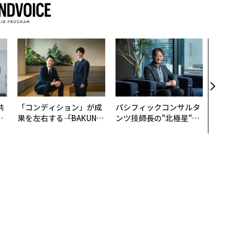
〈7
のキ
ある
ティ
る1日
T 20
共
「コンディション」が成
パシフィックコンサルタ
OR
果を左右する――「BAKUN
ンツ技師長の"北極星"。
会
E」のTENTIALが支える
災害への無力感を乗り越
「挑戦者の明日」
え見つけた、防災一筋20
年の答え