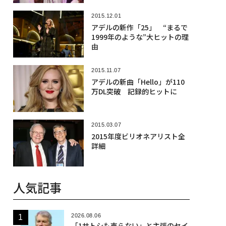
2015.12.01
アデルの新作「25」 “まるで
1999年のような”大ヒットの理
由
2015.11.07
アデルの新曲「Hello」が110
万DL突破 記録的ヒットに
2015.03.07
2015年度ビリオネアリスト全
詳細
人気記事
2026.08.06
「1サトシも売らない」と主張のセイ