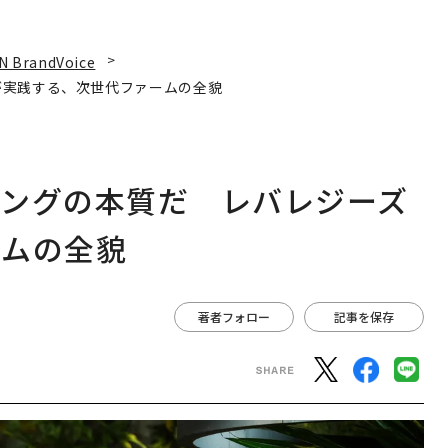
N BrandVoice
が実践する、次世代ファームの全貌
ィングの本質だ レバレジーズ
ームの全貌
著者フォロー
記事を保存