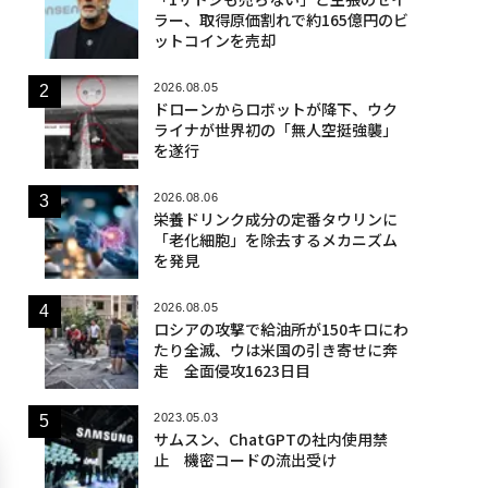
ラー、取得原価割れで約165億円のビ
ットコインを売却
2026.08.05
ドローンからロボットが降下、ウク
ライナが世界初の「無人空挺強襲」
を遂行
2026.08.06
栄養ドリンク成分の定番タウリンに
「老化細胞」を除去するメカニズム
を発見
2026.08.05
ロシアの攻撃で給油所が150キロにわ
たり全滅、ウは米国の引き寄せに奔
走 全面侵攻1623日目
2023.05.03
サムスン、ChatGPTの社内使用禁
止 機密コードの流出受け