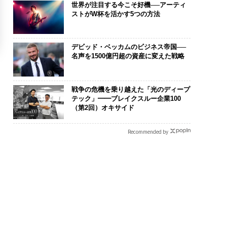
世界が注目する今こそ好機──アーティ
ストがW杯を活かす5つの方法
デビッド・ベッカムのビジネス帝国──
名声を1500億円超の資産に変えた戦略
戦争の危機を乗り越えた「光のディープ
テック」━━ブレイクスルー企業100
（第2回）オキサイド
Recommended by