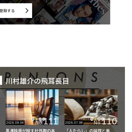
登録する
川村雄介の飛耳長目
111
110
No.
No.
2026.08.04
2026.07.08
黒澤映画が映す社外取の本
「人たらし」の論理と美