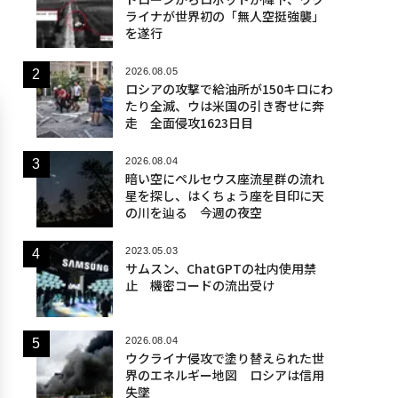
ライナが世界初の「無人空挺強襲」
を遂行
2026.08.05
ロシアの攻撃で給油所が150キロにわ
たり全滅、ウは米国の引き寄せに奔
走 全面侵攻1623日目
2026.08.04
暗い空にペルセウス座流星群の流れ
星を探し、はくちょう座を目印に天
の川を辿る 今週の夜空
2023.05.03
サムスン、ChatGPTの社内使用禁
止 機密コードの流出受け
2026.08.04
ウクライナ侵攻で塗り替えられた世
界のエネルギー地図 ロシアは信用
失墜