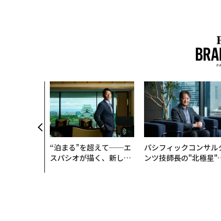
のためのサウ
「Mobiu
がオープン──
クが健康経営
理由
“泊まる”を超えて──エ
パシフィックコンサル
スパシオが描く、新しい
ンツ技師長の"北極星"
日本のラグジュアリー
災害への無力感を乗り
（前編）
え見つけた、防災一筋2
年の答え