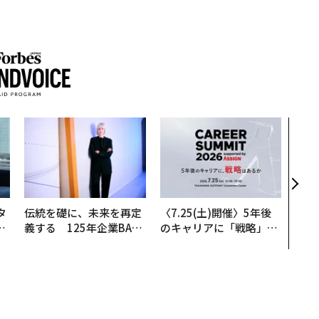
挑戦
創に
QAI
タ
伝統を礎に、未来を再定
〈7.25(土)開催〉5年後
。
義する 125年企業BAT
のキャリアに「戦略」は
越
が挑むスモークレスな未
あるか。トップエグゼク
0
来
ティブのキャリアに触れ
る1日│CAREER SUMMI
T 2026