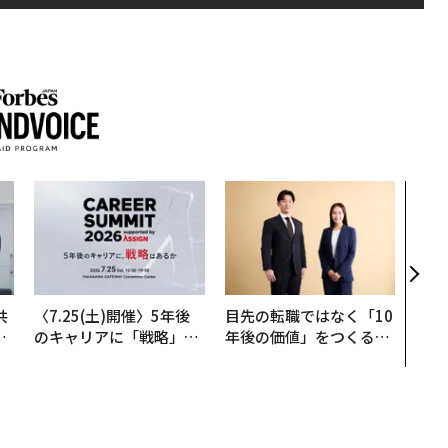
なぜ
術”
変え
月島
ショ
共
〈7.25(土)開催〉5年後
目先の転職ではなく「10
OR
のキャリアに「戦略」は
年後の価値」をつくる─
会
あるか。トップエグゼク
─アサインの長期伴走型
ティブのキャリアに触れ
支援とは
る1日│CAREER SUMMI
T 2026