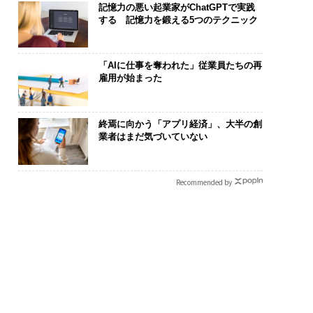
記憶力の悪い起業家がChatGPTで実践
する 記憶力を鍛える5つのテクニック
「AIに仕事を奪われた」従業員たちの再
雇用が始まった
終焉に向かう「アプリ経済」、大半の創
業者はまだ気づいていない
“眠っていた環境技
“泊まる”を超えて──エ
「老舗は常に
が、下水インフラを
スパシオが描く、新しい
創業360年Ｙ
たのか──産総研×
日本のラグジュアリー
カクシンCEO
Recommended by
JFEアクアソリュー
（前編）
る、AIを超え
ンの10年