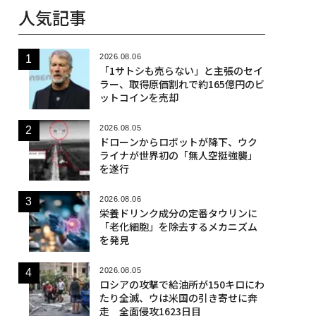
人気記事
2026.08.06
「1サトシも売らない」と主張のセイ
ラー、取得原価割れで約165億円のビ
ットコインを売却
2026.08.05
ドローンからロボットが降下、ウク
ライナが世界初の「無人空挺強襲」
を遂行
2026.08.06
栄養ドリンク成分の定番タウリンに
「老化細胞」を除去するメカニズム
を発見
2026.08.05
ロシアの攻撃で給油所が150キロにわ
たり全滅、ウは米国の引き寄せに奔
走 全面侵攻1623日目