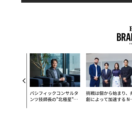
パシフィックコンサルタ
挑戦は個から始まり、
ンツ技師長の"北極星"。
創によって加速する N
災害への無力感を乗り越
QAIN JAPAN 特別座談
え見つけた、防災一筋20
年の答え