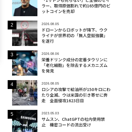
ラー、取得原価割れで約165億円のビ
ットコインを売却
2026.08.05
ドローンからロボットが降下、ウク
ライナが世界初の「無人空挺強襲」
を遂行
2026.08.06
栄養ドリンク成分の定番タウリンに
「老化細胞」を除去するメカニズム
を発見
2026.08.05
ロシアの攻撃で給油所が150キロにわ
たり全滅、ウは米国の引き寄せに奔
走 全面侵攻1623日目
2023.05.03
サムスン、ChatGPTの社内使用禁
止 機密コードの流出受け