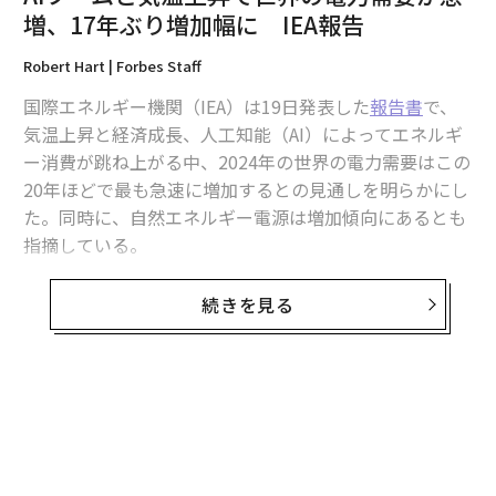
2026年9月号発売中
増、17年ぶり増加幅に IEA報告
Robert Hart | Forbes Staff
最新号の購入はこちらから
国際エネルギー機関（IEA）は19日発表した
報告書
で、
気温上昇と経済成長、人工知能（AI）によってエネルギ
メンバーシップに登録する
ー消費が跳ね上がる中、2024年の世界の電力需要はこの
20年ほどで最も急速に増加するとの見通しを明らかにし
た。同時に、自然エネルギー電源は増加傾向にあるとも
指摘している。
関連記事
電力に関するIEAの中間報告
によると、昨年2.5％増だっ
続きを見る
AIブームと気温上昇で世界の電力需要が急増、17年ぶり増加幅に IEA報告
た世界の電力需要は今年、約4％増となる見通しだ。こ
の数字が現実になれば、世界金融危機やコロナ禍の反動
著しい変貌を遂げた米国の電力 天然ガスと再生可能エネルギーが中心に
で需要が回復した例外的な年を除き、2007年以降で最も
大きな増加幅になる。さらに、2025年も4％の増加が予
本当に世界の石油供給は2030年に「驚くほど過剰」になるのか？
想されている。
脱石炭を決めたポーランド、失業する炭鉱労働者はどこへ行くのか
気候変動で世界の気温が上昇しているため、エアコンの