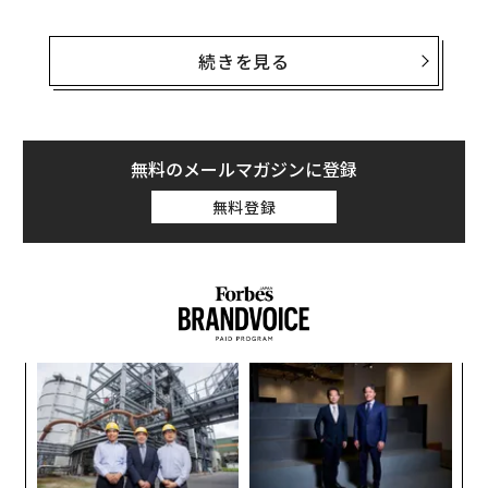
筆者は毎年、同団体のレビューを取り上げた一連の記事
を寄稿している。2024年はこれまで、全般的な注目ポイ
続きを見る
ント以外に、以下の3つのテーマについて考察した。
・二酸化炭素排出量の世界的な動向
・原油の生産と消費を巡る世界的な動向
無料のメールマガジンに登録
・天然ガスの生産と消費を巡る世界的な動向
無料登録
義す
「
むス
─
ら
内
グ
実