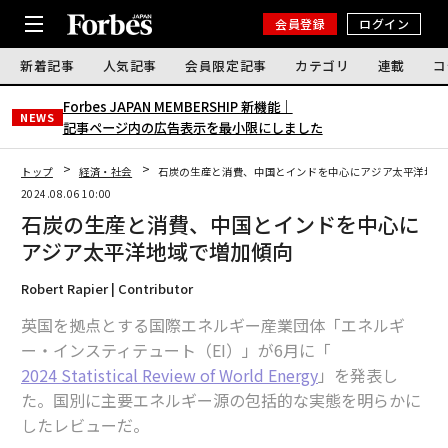
会員登録
ログイン
新着記事
人気記事
会員限定記事
カテゴリ
連載
コ
Forbes JAPAN MEMBERSHIP 新機能｜
NEWS
記事ページ内の広告表示を最小限にしました
トップ
経済・社会
石炭の生産と消費、中国とインドを中心にアジア太平洋地域
2024.08.06 10:00
石炭の生産と消費、中国とインドを中心に
アジア太平洋地域で増加傾向
Robert Rapier | Contributor
英国を拠点とする国際エネルギー産業団体「エネルギ
ー・インスティテュート（EI）」が6月に「
2024 Statistical Review of World Energy
」を発表し
た。国別に主要エネルギー源の包括的な実態を明らかに
したレビューだ。