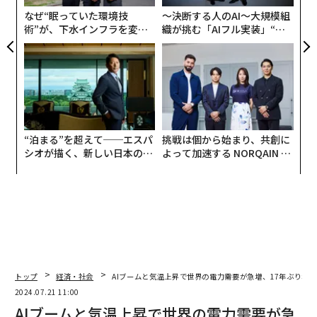
全
なぜ“眠っていた環境技
〜決断する人のAI〜大規模組
術”が、下水インフラを変え
織が挑む「AIフル実装」“使
たのか──産総研×月島JFE
う”企業から“動く”企業へ【N
アクアソリューションの10年
TTドコモビジネス×PwC】
“泊まる”を超えて──エスパ
挑戦は個から始まり、共創に
シオが描く、新しい日本のラ
よって加速する NORQAIN JA
グジュアリー（前編）
PAN 特別座談会
翻訳＝遠藤康子/ガリレオ
トップ
経済・社会
AIブームと気温上昇で世界の電力需要が急増、17年ぶり増加
2024.07.21 11:00
AIブームと気温上昇で世界の電力需要が急