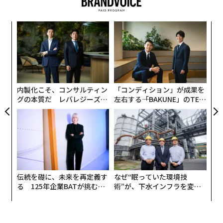
なく
〜
Ja
金
er」
個
模組
〈7
ェ
“使
ャ
【N
ト
C】
リア
内製化こそ、コンサルティン
「コンディション」が成果を
UM
グの本質だ レバレジーズが
左右する――「BAKUNE」のTEN
実践する、次世代ファームの
TIALが支える「挑戦者の明
全貌
日」
伝統を礎に、未来を再定義す
なぜ“眠っていた環境技
る 125年企業BATが挑むス
術”が、下水インフラを変え
モークレスな未来
たのか──産総研×月島JFE
アクアソリューションの10年