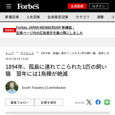
会員登録
ログイン
新着記事
人気記事
会員限定記事
カテゴリ
連載
コ
Forbes JAPAN MEMBERSHIP 新機能｜
NEWS
記事ページ内の広告表示を最小限にしました
トップ
サイエンス
1894年、孤島に連れてこられた1匹の飼い猫 翌年には1鳥
2024.08.05 16:00
1894年、孤島に連れてこられた1匹の飼い
猫 翌年には1鳥種が絶滅
Scott Travers | Contributor
著者フォロー
記事を保存