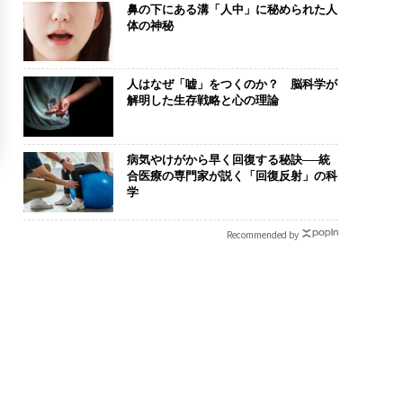
鼻の下にある溝「人中」に秘められた人
体の神秘
人はなぜ「嘘」をつくのか？ 脳科学が
解明した生存戦略と心の理論
病気やけがから早く回復する秘訣──統
合医療の専門家が説く「回復反射」の科
学
Recommended by