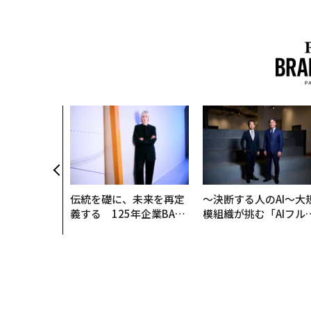
伝統を礎に、未来を再定
〜決断する人のAI〜大
義する 125年企業BAT
模組織が挑む「AIフル
が挑むスモークレスな未
装」“使う”企業から“
来
く”企業へ【NTTドコ
ビジネス×PwC】