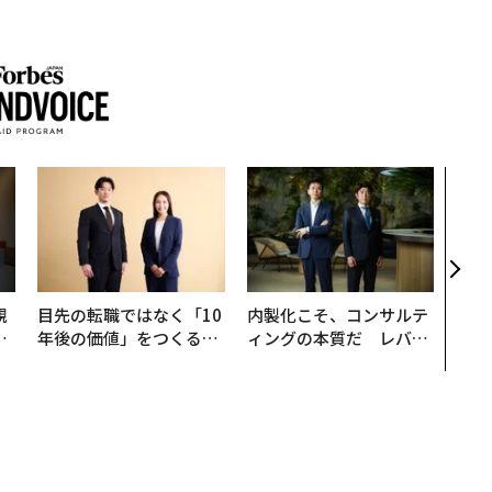
なぜ
術”
変え
月島
ショ
規
目先の転職ではなく「10
内製化こそ、コンサルテ
実
年後の価値」をつくる─
ィングの本質だ レバレ
動
─アサインの長期伴走型
ジーズが実践する、次世
モ
支援とは
代ファームの全貌