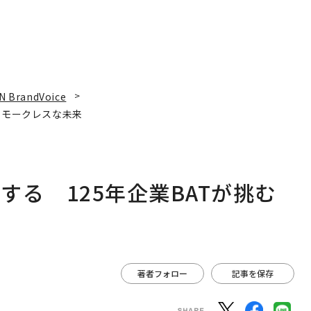
N BrandVoice
スモークレスな未来
る 125年企業BATが挑む
著者フォロー
記事を保存