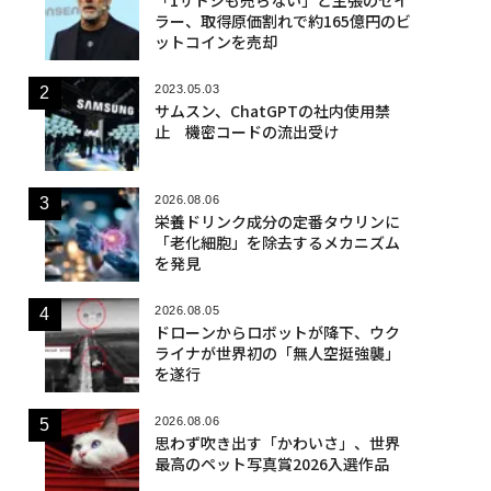
ラー、取得原価割れで約165億円のビ
ットコインを売却
2023.05.03
サムスン、ChatGPTの社内使用禁
止 機密コードの流出受け
2026.08.06
栄養ドリンク成分の定番タウリンに
「老化細胞」を除去するメカニズム
を発見
2026.08.05
ドローンからロボットが降下、ウク
ライナが世界初の「無人空挺強襲」
を遂行
2026.08.06
思わず吹き出す「かわいさ」、世界
最高のペット写真賞2026入選作品