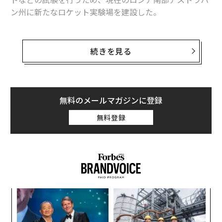
ン州に新たなロケット実験場を建設した。
この実験場「カプースチン・ヤール」は、多くの点でソ
連の宇宙開発発祥の地と言える。V2ロケットの試験は国
続きを見る
産ロケットの開発に弾みをつけ、開発されたロケットは
世界初の人工衛星をはじめ、ソ連の初期の人工衛星を軌
道に乗せることになった。
無料のメールマガジンに登録
米中央情報局（CIA）の1990年代の
評価
によれば敷地面
無料登録
積およそ7800平方kmとされる広大なカプースチン・ヤ
ールで、鹵獲品のV2ロケットの最初の発射実験が行われ
てから77年後、この実験場は、ロシアがウクライナに対
して起こした戦争でウクライナ側の攻撃目標にされてい
る。
代の
“
「超
オ
×ウ
ジ
「