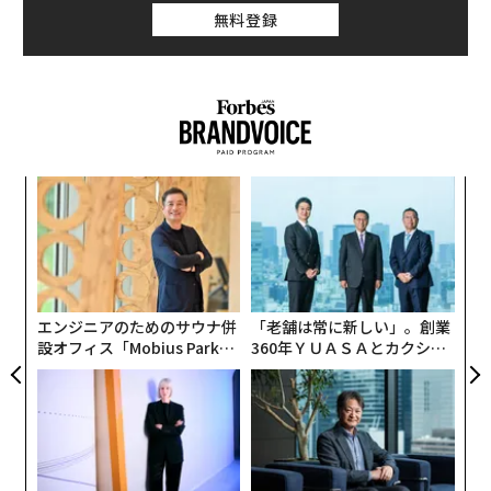
無料登録
小1
内
にし
グ
実
「
全
─
ら
エンジニアのためのサウナ併
「老舗は常に新しい」。創業
設オフィス「Mobius Park」
360年ＹＵＡＳＡとカクシン
がオープン──タマディック
CEO田尻望が語る、AIを超え
が健康経営を徹底する理由
る人の価値