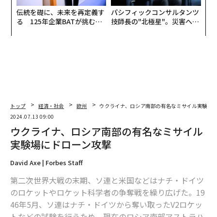
伝統を礎に、未来を再定義す
パシフィックコンサルタンツ
る 125年企業BATが挑むス
技師長の"北極星"。災害への
モークレスな未来
無力感を乗り越え見つけた、
防災一筋20年の答え
トップ
経済・社会
欧州
ウクライナ、ロシア南部の有名なミサイル実験場
2024.07.13 09:00
ウクライナ、ロシア南部の有名なミサイル
実験場にドローン攻撃
David Axe | Forbes Staff
第二次世界大戦の末期、ソ連と米国などはナチ・ドイツ
のロケットやロケット科学者の争奪戦を繰り広げた。19
46年5月、ソ連はナチ・ドイツから奪い取ったV2ロケッ
トなどの試験を行うため、現在のロシア南部アストラハ