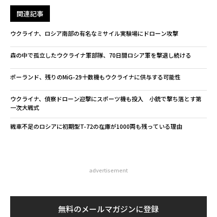
関連記事
ウクライナ、ロシア南部の有名なミサイル実験場にドローン攻撃
森の中で孤立したウクライナ軍部隊、70日間ロシア軍を撃退し続ける
ポーランド、残りのMiG-29十数機もウクライナに供与する可能性
ウクライナ、偵察ドローン迎撃にスポーツ機も投入 小銃で撃ち落とす第
一次大戦式
戦車不足のロシアに初期型T-72の在庫が1000両も残っている理由
advertisement
無料のメールマガジンに登録