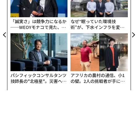
左右
T
日
「誠実さ」は競争力になるか
なぜ“眠っていた環境技
──WEOYモナコで見た、く
術”が、下水インフラを変え
ら寿司の経営哲学
たのか──産総研×月島JFE
アクアソリューションの10年
パシフィックコンサルタンツ
アフリカの農村の通信、小1
技師長の"北極星"。災害への
の壁。2人の挑戦者が手にし
無力感を乗り越え見つけた、
た「次なる武器」
防災一筋20年の答え