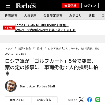
会員登録
ログイン
新着記事
人気記事
会員限定記事
カテゴリ
連載
コ
Forbes JAPAN MEMBERSHIP 新機能｜
NEWS
記事ページ内の広告表示を最小限にしました
トップ
経済・社会
欧州
ロシア軍が「ゴルフカート」5台で突撃、案の定の
2024.07.17 11:00
ロシア軍が「ゴルフカート」5台で突撃、
案の定の惨事に 車両劣化で人的損耗に拍
車
David Axe | Forbes Staff
著者フォロー
記事を保存