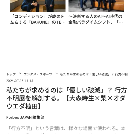
「コンディション」が成果を
〜決断する人のAI〜AI時代の
左右する――「BAKUNE」のTEN
金融パラダイムシフト、「超
TIALが支える「挑戦者の明
個別化」の核心 【MUFG×ウ
日」
ェルスナビ×PwC】
トップ
エンタメ・スポーツ
私たちが求めるのは「優しい破滅」？ 行方不明展
2024.07.15 14:15
私たちが求めるのは「優しい破滅」？ 行方
不明展を解剖する。【大森時生×梨×オダ
ウエダ植田】
Forbes JAPAN 編集部
「行方不明」という言葉は、様々な場面で使われる。本