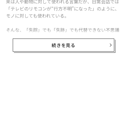
来は人や動物に対して使われる言葉だが、日常会話では
「テレビのリモコンが“行方不明”になった」のように、
モノに対しても使われている。
そんな、「失踪」でも「失跡」でも代替できない不思議
な「行方不明」について、理解を深めるための展覧会「
行方不明展
」が7月19日にスタートする。プロデュース
続きを見る
するのは、新進気鋭のホラー作家・梨とテレビ東京で
「不気味」なモキュメンタリー番組などを手がけるプロ
デューサーの大森時生、そしてホラーカンパニー「株式
会社闇」だ。
無料のメールマガジンに登録
無料登録
制作チームには、フェイクドキュメンタリー『Q』の寺
内康太郎監督、第2回日本ホラー映画大賞を受賞した近
藤亮太監督、アートディレクターの大島依提亜も参加し
ている。
本展覧会は、2023年3月に梨と株式会社闇が手掛けた展