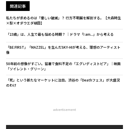
関連記事
私たちが求めるのは「優しい破滅」？ 行方不明展を解剖する。【大森時生
×梨×オダウエダ植田】
「23歳」は、人生で最も悩める時期？ │ドラマ「I am...」から考える
「BE:FIRST」「MAZZEL」を生んだSKY-HIが考える、理想のアーティスト
像
50年前の想像がすごい。猛暑で食料不足の「エグいディストピア」│映画
「ソイレント・グリーン」
「死」という新たなマーケットに注目。渋谷の「Deathフェス」が大盛況
のわけ
advertisement