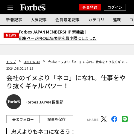
会員登録
ログイン
新着記事
人気記事
会員限定記事
カテゴリ
連載
コ
Forbes JAPAN MEMBERSHIP 新機能｜
NEWS
記事ページ内の広告表示を最小限にしました
トップ
UNDER 30
会社のイヌより「ネコ」になれ。仕事をやり抜くギャルパワ
2024.08.02 14:15
会社のイヌより「ネコ」になれ。仕事をや
り抜くギャルパワー！
Forbes JAPAN 編集部
著者フォロー
記事を保存
忠犬よりもネコになろう！