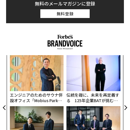
無料のメールマガジンに登録
無料登録
“
シ
グ
A
顧客
pa
な
エンジニアのためのサウナ併
伝統を礎に、未来を再定義す
設オフィス「Mobius Park」
る 125年企業BATが挑むス
がオープン──タマディック
モークレスな未来
が健康経営を徹底する理由