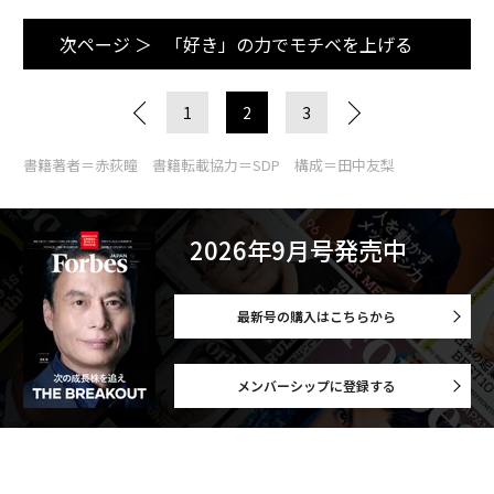
次ページ ＞
「好き」の力でモチベを上げる
1
2
3
書籍著者＝赤荻瞳 書籍転載協力＝SDP 構成＝田中友梨
2026年9月号発売中
最新号の購入はこちらから
メンバーシップに登録する