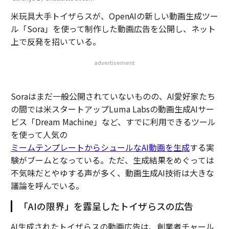
米玩具大手トイザらスが、OpenAIの新しい動画生成ツー
ル「Sora」を使って制作した動画広告を公開し、ネット
上で反発を招いている。
advertisement
Soraはまだ一般公開されていないものの、AI愛好家たち
の間では米スタートアップLuma Labsの動画生成AIサー
ビス「Dream Machine」など、すでに利用できるツール
を使って人気の
ミームテンプレートからシュールなAI動画を生成
する実
験がブームとなっている。ただ、生成結果をめぐっては
不気味だとやゆする声が多く、動画生成AI技術は大きな
議論を呼んでいる。
「AIの限界」を露呈したトイザらスの広告
AI生成されたトイザらスの動画広告は、創業者チャール