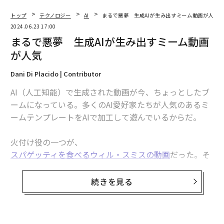
翻訳・編集＝荻原藤緒
2026年9月号発売中
無料のメールマガジンに登録
最新号の購入はこちらから
無料登録
メンバーシップに登録する
挑
よっ
関連記事
PA
「
OpenAIの動画生成AI「Sora」でアーティストが生み出したシュールな作品
左右
T