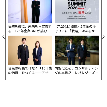
が人気
Dani Di Placido | Contributor
AI（人工知能）で生成された動画が今、ちょっとしたブ
ームになっている。多くのAI愛好家たちが人気のあるミ
ームテンプレートをAIで加工して遊んでいるからだ。
火付け役の一つが、
スパゲッティを食べるウィル・スミスの動画
だった。そ
の後、AI生成動画は大きな進歩を遂げており、中国のAI
動画生成アプリ「KwaiCut」を使って生成された
続きを見る
中華麺を食べる男性の動画
は、指のあたりが少々おかし
いものの、まずまずの出来といえる。
米OpenAIの動画生成AIモデル「Sora」は、キュレーショ
ンされたデモ動画を多数公開しており、その中には非常
に印象的なものもあるが、まだ一般公開されていない。