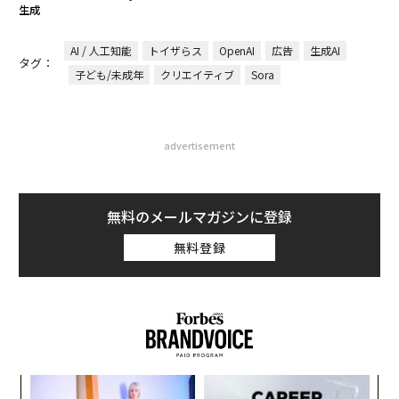
伝統を礎に、未来を再定義す
〈7.25(土)開催〉5年後のキ
る 125年企業BATが挑むス
ャリアに「戦略」はあるか。
モークレスな未来
トップエグゼクティブのキャ
リアに触れる1日│CAREER S
UMMIT 2026
目先の転職ではなく「10年後
内製化こそ、コンサルティン
の価値」をつくる──アサイ
グの本質だ レバレジーズが
ンの長期伴走型支援とは
実践する、次世代ファームの
全貌
トップ
テクノロジー
AI
まるで悪夢 生成AIが生み出すミーム動画が人気
2024.06.23 17:00
まるで悪夢 生成AIが生み出すミーム動画