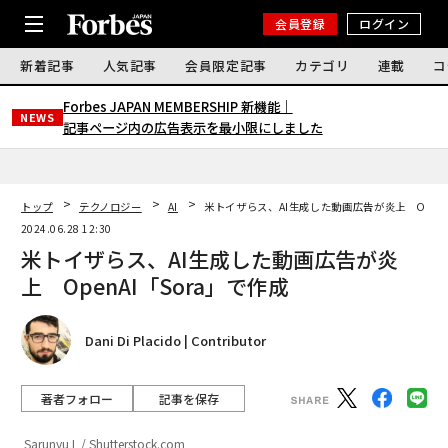
会員登録
ログイン
新着記事
人気記事
会員限定記事
カテゴリ
連載
コ
Forbes JAPAN MEMBERSHIP 新機能｜
NEWS
記事ページ内の広告表示を最小限にしました
トップ
テクノロジー
AI
米トイザらス、AI生成した動画広告が炎上 OpenA
2024.06.28 12:30
米トイザらス、AI生成した動画広告が炎
上 OpenAI「Sora」で作成
Dani Di Placido | Contributor
著者フォロー
記事を保存
Sarunyu L / Shutterstock.com