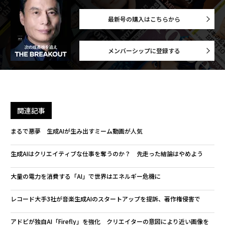
advertisement
無料のメールマガジンに登録
無料登録
“
シ
グ
ア
の
た