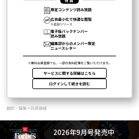
関連記事
まるで悪夢 生成AIが生み出すミーム動画が人気
生成AIはクリエイティブな仕事を奪うのか？ 先走った結論はやめよう
大量の電力を消費する「AI」で世界はエネルギー危機に
レコード大手3社が音楽生成AIのスタートアップを提訴、著作権侵害で
アドビが独自AI「Firefly」を強化 クリエイターの意図により近い画像を
生成
AI / 人工知能
トイザらス
OpenAI
広告
生成AI
タグ：
子ども/未成年
クリエイティブ
Sora