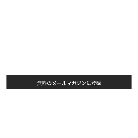
90％以上のiPhoneユーザーが使えない「アップルの生成AI」の現実
日
AIが変えるのは効率ではなく
〜決断する人のAI〜大規模組
顧客体験だ──HubSpot Ja
織が挑む「AIフル実装」“使
「アーティストのためのAI」を押し出すグーグルの取り組み
panが語る「Grow Better」
う”企業から“動く”企業へ【N
な組織のつくり方
TTドコモビジネス×PwC】
アドビが独自AI「Firefly」を強化 クリエイターの意図により近い画像を
生成
「チャットボット」と「AIアシスタント」の違いは？ 混同されがちなAI用
語解説
“泊まる”を超えて─エスパシ
なぜ“眠っていた環境技
オが描く、新しい日本のラグ
術”が、下水インフラを変え
AI / 人工知能
SNS/ソーシャルメディア
生成AI
動画
タグ：
ジュアリー（中編）
たのか──産総研×月島JFE
Sora
アクアソリューションの10年
advertisement