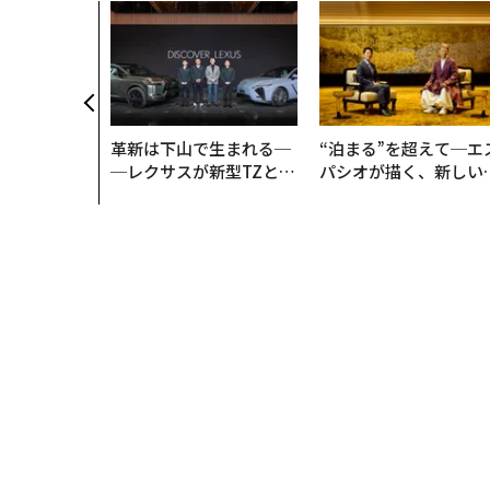
タグ：
AI / 人工知能
トイザらス
OpenAI
広告
FOLLOW US
無料のメールマガジンに登録