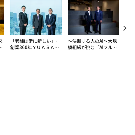
生成AI
子ども/未成年
クリエイティブ
Sora
Forbes JAPANの最新のニュースをお届けします
無料登録