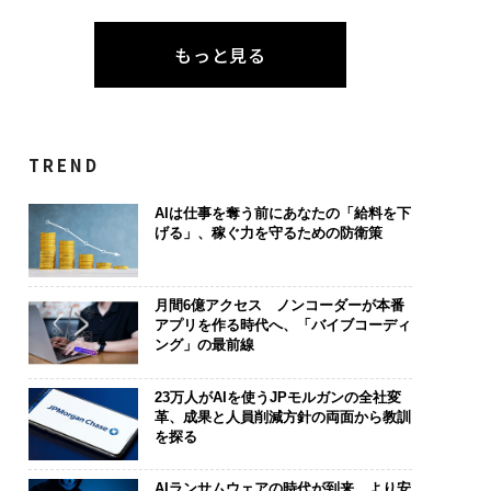
もっと見る
TREND
AIは仕事を奪う前にあなたの「給料を下
げる」、稼ぐ力を守るための防衛策
月間6億アクセス ノンコーダーが本番
アプリを作る時代へ、「バイブコーディ
ング」の最前線
23万人がAIを使うJPモルガンの全社変
革、成果と人員削減方針の両面から教訓
を探る
AIランサムウェアの時代が到来、より安