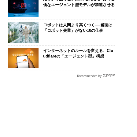
価なエージェント型モデルが加速させる
ロボットは人間より高くつく──当面は
「ロボット失業」がない10の仕事
断する人のAI〜AI時
内製化こそ、コンサルテ
パシフィック
インターネットのルールを変える、Clo
金融パラダイムシフ
ィングの本質だ レバレ
ンツ技師長の"
udflareの「エージェント型」構想
「超個別化」の核心
ジーズが実践する、次世
災害への無力
UFG×ウェルスナビ
代ファームの全貌
え見つけた、防
wC】
年の答え
Recommended by