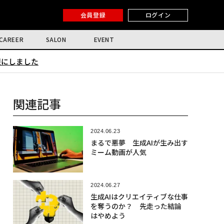
会員登録
ログイン
CAREER
SALON
EVENT
限にしました
関連記事
2024.06.23
まるで悪夢 生成AIが生み出す
ミーム動画が人気
2024.06.27
生成AIはクリエイティブな仕事
を奪うのか？ 先走った結論
はやめよう