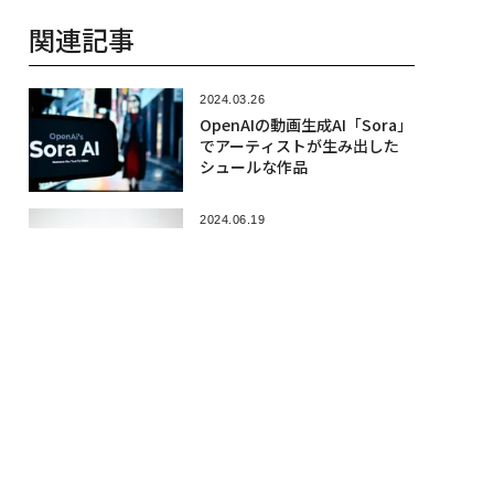
押し出すグーグルの取り組み
2024.04.24
アドビが独自AI「Firefly」を
強化 クリエイターの意図に
より近い画像を生成
2024.06.08
「チャットボット」と「AIアシ
スタント」の違いは？ 混同
されがちなAI用語解説
人気記事
2026.08.06
「1サトシも売らない」と主張のセイ
ラー、取得原価割れで約165億円のビ
ットコインを売却