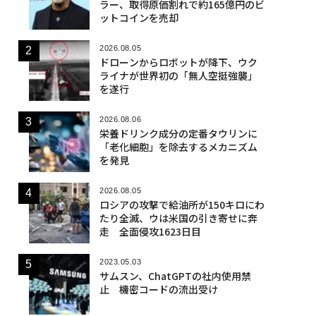
ラー、取得原価割れで約165億円のビ
ットコインを売却
2026.08.05
ドローンからロボットが降下、ウク
ライナが世界初の「無人空挺強襲」
を遂行
2026.08.06
栄養ドリンク成分の定番タウリンに
「老化細胞」を除去するメカニズム
を発見
2026.08.05
ロシアの攻撃で給油所が150キロにわ
たり全滅、ウは米国の引き寄せに奔
走 全面侵攻1623日目
2023.05.03
サムスン、ChatGPTの社内使用禁
止 機密コードの流出受け