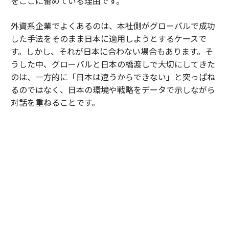
をここに留めている理由です。
外資系企業でよくあるのは、本社側がグローバルで成功
した手法をそのまま日本に適用しようとするケースで
す。しかし、それが日本に合わない場合もあります。そ
うした中、グローバルと日本の橋渡しで大切にしてきた
のは、一方的に「日本は違うからできない」と突っぱね
るのではなく、日本の環境や戦略をデータで示しながら
対話を重ねることです。
入社当初は本社からの指示に応えようとしてパンクした
こともありましたが、そこから「日本の環境や戦略をき
ちんと伝えて、一緒に考えてほしい」というスタンスで
向き合うことを学びました。そういうやり取りが今の仕
事のモチベーションになっていますし、日本の文脈を伝
えていくことが日本法人のリーダーとしての役割だと思
っています。
山本
：外資系企業で働く日本人リーダーにとって、とて