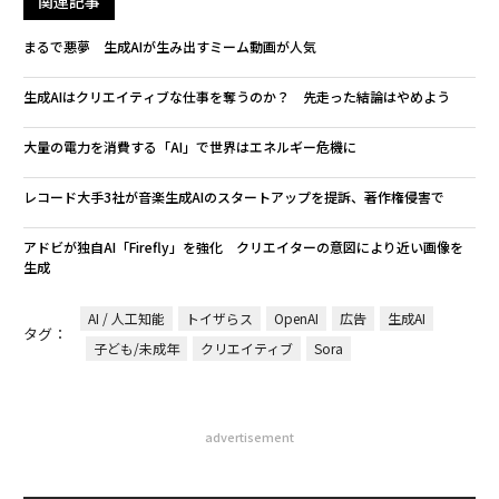
関連記事
まるで悪夢 生成AIが生み出すミーム動画が人気
生成AIはクリエイティブな仕事を奪うのか？ 先走った結論はやめよう
大量の電力を消費する「AI」で世界はエネルギー危機に
レコード大手3社が音楽生成AIのスタートアップを提訴、著作権侵害で
アドビが独自AI「Firefly」を強化 クリエイターの意図により近い画像を
生成
AI / 人工知能
トイザらス
OpenAI
広告
生成AI
タグ：
子ども/未成年
クリエイティブ
Sora
advertisement