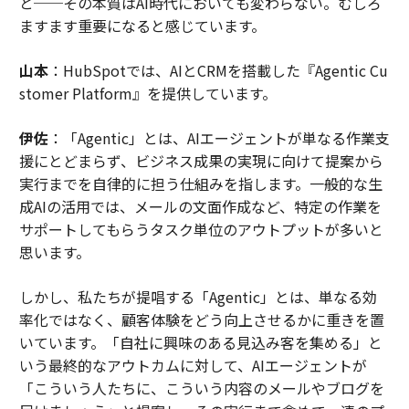
と──その本質はAI時代においても変わらない。むしろ
ますます重要になると感じています。
山本
：HubSpotでは、AIとCRMを搭載した『Agentic Cu
stomer Platform』を提供しています。
伊佐
：「Agentic」とは、AIエージェントが単なる作業支
援にとどまらず、ビジネス成果の実現に向けて提案から
実行までを自律的に担う仕組みを指します。一般的な生
成AIの活用では、メールの文面作成など、特定の作業を
サポートしてもらうタスク単位のアウトプットが多いと
思います。
しかし、私たちが提唱する「Agentic」とは、単なる効
率化ではなく、顧客体験をどう向上させるかに重きを置
いています。「自社に興味のある見込み客を集める」と
いう最終的なアウトカムに対して、AIエージェントが
「こういう人たちに、こういう内容のメールやブログを