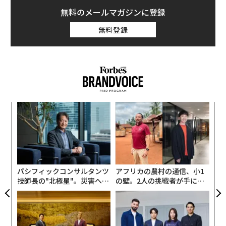
無料のメールマガジンに登録
無料登録
模組
目
“使
の
【N
ン
「
C】
─
ら
パシフィックコンサルタンツ
アフリカの農村の通信、小1
技師長の"北極星"。災害への
の壁。2人の挑戦者が手にし
無力感を乗り越え見つけた、
た「次なる武器」
防災一筋20年の答え