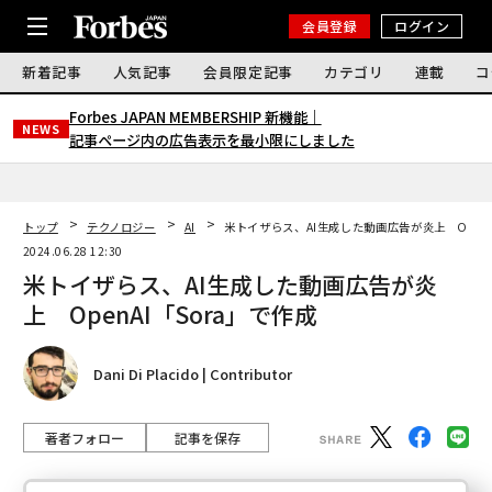
会員登録
ログイン
新着記事
人気記事
会員限定記事
カテゴリ
連載
コ
Forbes JAPAN MEMBERSHIP 新機能｜
NEWS
記事ページ内の広告表示を最小限にしました
トップ
テクノロジー
AI
米トイザらス、AI生成した動画広告が炎上 OpenA
2024.06.28 12:30
米トイザらス、AI生成した動画広告が炎
上 OpenAI「Sora」で作成
Dani Di Placido | Contributor
著者フォロー
記事を保存