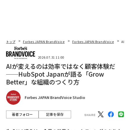
トップ
Forbes JAPAN BrandVoice
Forbes JAPAN BrandVoice
AIが
2026.07.31 11:00
AIが変えるのは効率ではなく顧客体験だ
──HubSpot Japanが語る「Grow
Better」な組織のつくり方
Forbes JAPAN BrandVoice Studio
著者フォロー
記事を保存