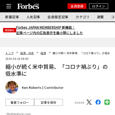
会員登録
ログイン
新着記事
人気記事
会員限定記事
カテゴリ
連載
コ
Forbes JAPAN MEMBERSHIP 新機能｜
NEWS
記事ページ内の広告表示を最小限にしました
トップ
経済・社会
経済
縮小が続く米中貿易、「コロナ禍ぶり」の低水準
2024.06.24 08:00
縮小が続く米中貿易、「コロナ禍ぶり」の
低水準に
Ken Roberts | Contributor
著者フォロー
記事を保存
Shutterstock.com