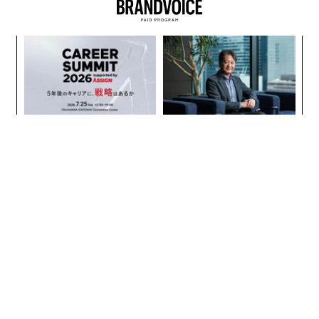
を集めた。
この供給過剰の主な要因として、IEAは電気自動車（E
続きを見る
V）の普及や再生可能エネルギーの利用拡大、中国の石
油消費増加率の低下を挙げている。だが、IEAは依然と
して石油需要の伸びを予想している。世界の石油需要は
2024年の1億320万bpdから2029年には1億560万bpdと
なり、2030年には1億550万bpdに若干減少するとIEAは
見ている。
供給の伸びは、石油輸出国機構（OPEC）とOPEC非加盟
の産油国で構成されるOPEC+に入っていない国、特に米
国、ブラジル、ガイアナ、カナダによるところが大きい
と予想され、これらの国々は記録的な水準で生産すると
予測されている。OPEC+に加盟していない国々の供給は
2030年までに600万bpd増えるとみている。
無料のメールマガジンに登録