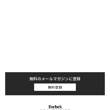
の価値」をつくる──アサイ
の壁。2人の挑戦者が手にし
ンの長期伴走型支援とは
た「次なる武器」
トップ
経済・社会
経済
本当に世界の石油供給は2030年に「驚くほど過
2024.06.17 12:30
本当に世界の石油供給は2030年に「驚くほ
ど過剰」になるのか？
Robert Rapier | Contributor
国際エネルギー機関（IEA）はこのほど、石油の需給や精
製、貿易、投資をめぐる世界的な動きを検証した年次報
告『
Oil 2024
』を発表した。今回、2030年までに石油生
産量が「予想される世界の需要を日量800万バレル（bp
d）も上回る」としたことから、多くのメディアの注目