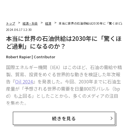
“
オ
ジ
な
術
た
ア
〈7.25(土)開催〉5年後のキ
パシフィックコンサルタンツ
ャリアに「戦略」はあるか。
技師長の"北極星"。災害への
トップエグゼクティブのキャ
無力感を乗り越え見つけた、
リアに触れる1日│CAREER S
防災一筋20年の答え
UMMIT 2026
目先の転職ではなく「10年後
アフリカの農村の通信、小1