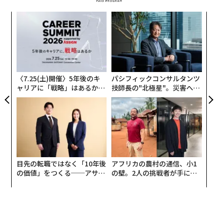
本当に世界の石油供給は2030年に「驚くほど過剰」になるのか？
「金本位制」復活へ向かう世界 兆しはすでに存在している
著名投資家コースラ、テック大手を「敵視」するFTC委員長を批判
経済的に追い詰められた中国、手あたり次第のラブコールも袖にされ
消えゆく中国の中流階級、住宅価値の下落が重しに
タグ：
アメリカ経済
中国
パンデミック
advertisement
無料のメールマガジンに登録
無料登録