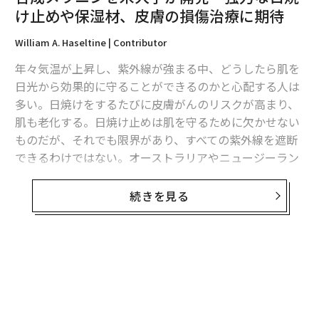
け止めや保湿材、皮膚の損傷治療に期待
William A. Haseltine | Contributor
年々気温が上昇し、紫外線が強まる中、どうしたら肌を
日光から効果的に守ることができるのかと心配する人は
多い。日焼けをするたびに皮膚がんのリスクが高まり、
肌も老化する。日焼け止めは肌を守るために欠かせない
ものだが、それでも限界があり、すべての紫外線を遮断
できるわけではない。オーストラリアやニュージーラン
ドのような国は南極のオゾンホールに近いため、紫外線
量が特に多い。
続きを見る
米ノースウェスタン大学の科学者は、10年近くにわたる
研究の末、解決策となりそうな結果を導き出した。新し
いタイプの非常に効果的な日焼け止めの促進剤や保湿剤
無料のメールマガジンに登録
として使用できる合成メラニンを開発したのだ。人間や
無料登録
動物の天然メラニンは、皮膚や目、毛髪に色素沈着をも
たらす。この物質は日光に反応して色素が増加し、日焼