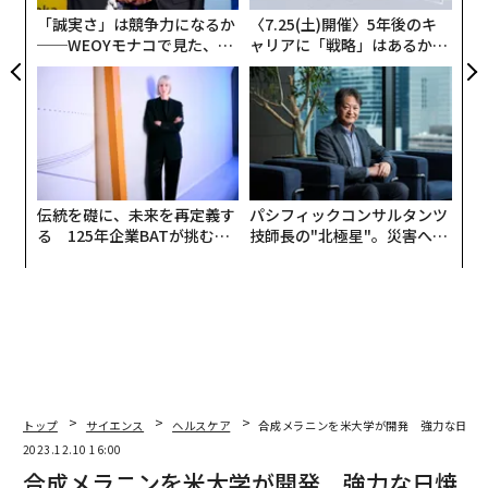
T
ど、肌を保護する力が強い。
「誠実さ」は競争力になるか
〈7.25(土)開催〉5年後のキ
──WEOYモナコで見た、く
ャリアに「戦略」はあるか。
日焼け止めの消費期限は？
ら寿司の経営哲学
トップエグゼクティブのキャ
リアに触れる1日│CAREER S
日焼け止めは皮膚がんのリスクを減らし、強い日差しに
UMMIT 2026
よる肌の損傷を軽減する。ところが、日焼け止めを塗っ
ても、期待した保護効果が得られない場合もある。先述
の調査では、回答者の52％が日焼け止めの消費期限を確
認していなかった。
伝統を礎に、未来を再定義す
パシフィックコンサルタンツ
る 125年企業BATが挑むス
技師長の"北極星"。災害への
モークレスな未来
無力感を乗り越え見つけた、
日焼け止めには、鉱物や化学物質が含まれており、それ
防災一筋20年の答え
らが一緒に働くことで太陽光線を反射したり、紫外線が
肌に吸収されるのを防いだりする。これらの成分は時間
の経過とともに分離する。日焼け止めが変色したり、水
っぽくなったり、臭いが鼻につくようになることがあ
る。これは、商品が使用期限切れであることを示す兆候
だ。
トップ
サイエンス
ヘルスケア
合成メラニンを米大学が開発 強力な日焼
2023.12.10 16:00
合成メラニンを米大学が開発 強力な日焼