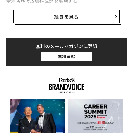
全米各地で皮膚科医療を展開する
アドバンスドダーマトロジー
は2022年、1000人以上の
米国人を対象に調査を行った。参加者は、日焼け止めを
続きを見る
塗る頻度や屋外で過ごす時間などについて回答した。そ
れによると、回答者の34％が日焼け止めをほとんど塗ら
ない、またはまったく塗らないと答えた。だが、日焼け
止めを塗っていても、消費期限が切れていれば日焼けし
無料のメールマガジンに登録
てしまうかもしれない。日焼け止めの仕組みや使用期限
無料登録
について理解し、安全で効果的な製品を使うようにしよ
う。
日焼け止めはどのように機能するのか？
日焼け止めにはローションやスプレー、スティックなど
の種類がある。サンスクリーンとサンブロックはいずれ
果を
A
も日光から肌を守るが、サンブロックはその名の通り、
EN
顧客
紫外線を反射することで肌を守る。一方のサンスクリー
明
pa
〜
な
ンは紫外線をカットするが、100％遮断することはでき
織
ない。日焼け止めの紫外線防御効果（SPF）が高いほ
う