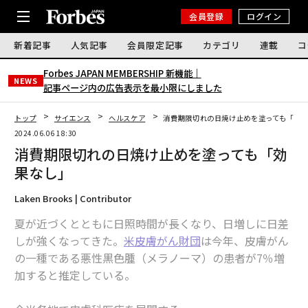
会員登録
ログイン
新着記事
人気記事
会員限定記事
カテゴリ
連載
コ
Forbes JAPAN MEMBERSHIP 新機能｜
NEWS
記事ページ内の広告表示を最小限にしました
トップ
サイエンス
ヘルスケア
消費期限切れの日焼け止めを塗っても「効
2024.06.06 18:30
消費期限切れの日焼け止めを塗っても「効
果なし」
Laken Brooks | Contributor
夏が近づくとともに日照時間が長くなり、日増しに日差
しが強くなってきた。
米皮膚がん財団
は今年、皮膚がん
の一種である悪性黒色腫（メラノーマ）の患者が7％増
加すると推定している。