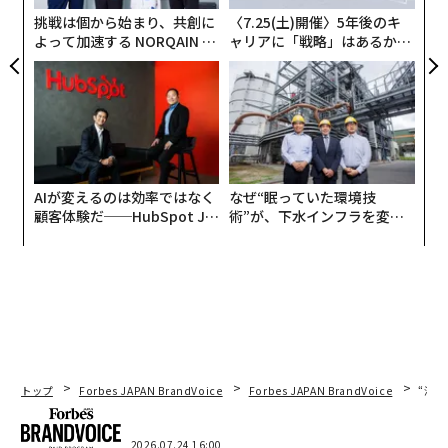
挑戦は個から始まり、共創に
〈7.25(土)開催〉5年後のキ
よって加速する NORQAIN JA
ャリアに「戦略」はあるか。
PAN 特別座談会
トップエグゼクティブのキャ
リアに触れる1日│CAREER S
UMMIT 2026
AIが変えるのは効率ではなく
なぜ“眠っていた環境技
顧客体験だ──HubSpot Ja
術”が、下水インフラを変え
panが語る「Grow Better」
たのか──産総研×月島JFE
な組織のつくり方
アクアソリューションの10年
トップ
Forbes JAPAN BrandVoice
Forbes JAPAN BrandVoice
“泊
翻訳・編集＝荻原藤緒
2026.07.24 16:00