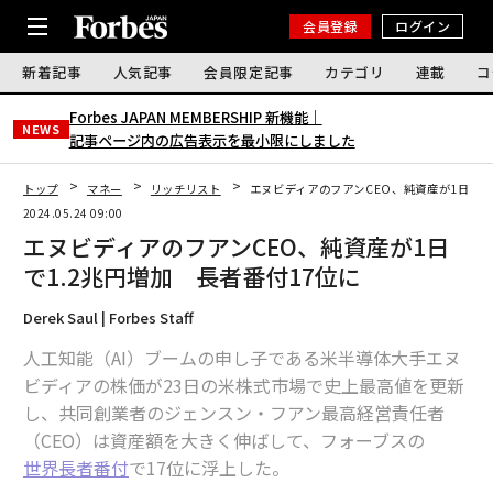
会員登録
ログイン
新着記事
人気記事
会員限定記事
カテゴリ
連載
コ
Forbes JAPAN MEMBERSHIP 新機能｜
NEWS
記事ページ内の広告表示を最小限にしました
トップ
マネー
リッチリスト
エヌビディアのフアンCEO、純資産が1日で1
2024.05.24 09:00
エヌビディアのフアンCEO、純資産が1日
で1.2兆円増加 長者番付17位に
Derek Saul | Forbes Staff
人工知能（AI）ブームの申し子である米半導体大手エヌ
ビディアの株価が23日の米株式市場で史上最高値を更新
し、共同創業者のジェンスン・フアン最高経営責任者
（CEO）は資産額を大きく伸ばして、フォーブスの
世界長者番付
で17位に浮上した。