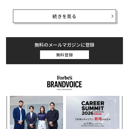
フォーブスの試算によるとフアンの純資産は23日、80億
ドル（約1兆2500億円）以上増え、920億ドル（約14兆4
続きを見る
300億円）に達した。これはエヌビディアの株価が10％
余り上昇し、1株あたり1000ドル（約15万6800円）を超
えたためである。
無料のメールマガジンに登録
フアンは1993年に共同設立して以来CEOとして率いてき
無料登録
たエヌビディアの株式を3.5％保有しており、純資産の大
部分はこれを源泉としている。
義す
“
むス
シ
グ
「
─
ら