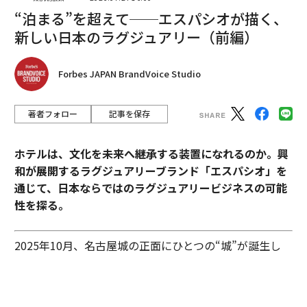
“泊まる”を超えて──エスパシオが描く、
新しい日本のラグジュアリー（前編）
2026年9月号発売中
Forbes JAPAN BrandVoice Studio
最新号の購入はこちらから
著者フォロー
記事を保存
メンバーシップに登録する
ホテルは、文化を未来へ継承する装置になれるのか。興
和が展開するラグジュアリーブランド「エスパシオ」を
通じて、日本ならではのラグジュアリービジネスの可能
性を探る。
関連記事
資産が「急増」した富豪トップ10、2024年版世界長者番付
2025年10月、名古屋城の正面にひとつの“城”が誕生し
た。あの有名な金のシャチホコこそ冠してはいないが、
エヌビディアの投資部門が支援する「次世代AI企業」20数社の中身
石組みの壁の上に、御殿風の建築が積み重ねられたさま
はまさに現代の城。長年、名古屋城を“金城”と呼び親し
今後、AIが引き起こす「電力戦争」