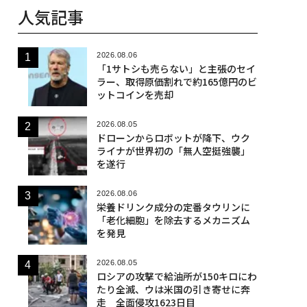
人気記事
2026.08.06
「1サトシも売らない」と主張のセイ
ラー、取得原価割れで約165億円のビ
ットコインを売却
2026.08.05
ドローンからロボットが降下、ウク
ライナが世界初の「無人空挺強襲」
を遂行
2026.08.06
栄養ドリンク成分の定番タウリンに
「老化細胞」を除去するメカニズム
を発見
2026.08.05
ロシアの攻撃で給油所が150キロにわ
たり全滅、ウは米国の引き寄せに奔
走 全面侵攻1623日目