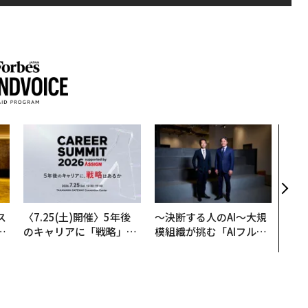
目先
年後
─ア
支援
ス
〈7.25(土)開催〉5年後
〜決断する人のAI〜大規
日
のキャリアに「戦略」は
模組織が挑む「AIフル実
中
あるか。トップエグゼク
装」“使う”企業から“動
ティブのキャリアに触れ
く”企業へ【NTTドコモ
る1日│CAREER SUMMI
ビジネス×PwC】
T 2026