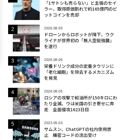
「1サトシも売らない」と主張のセイ
ラー、取得原価割れで約165億円のビ
ットコインを売却
2026.08.05
ドローンからロボットが降下、ウク
ライナが世界初の「無人空挺強襲」
を遂行
2026.08.06
栄養ドリンク成分の定番タウリンに
「老化細胞」を除去するメカニズム
を発見
2026.08.05
ロシアの攻撃で給油所が150キロにわ
たり全滅、ウは米国の引き寄せに奔
走 全面侵攻1623日目
2023.05.03
サムスン、ChatGPTの社内使用禁
止 機密コードの流出受け