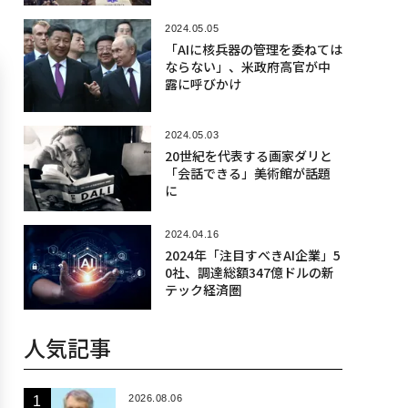
2024.05.05
「AIに核兵器の管理を委ねては
ならない」、米政府高官が中
露に呼びかけ
2024.05.03
20世紀を代表する画家ダリと
「会話できる」美術館が話題
に
2024.04.16
2024年「注目すべきAI企業」5
0社、調達総額347億ドルの新
テック経済圏
人気記事
2026.08.06