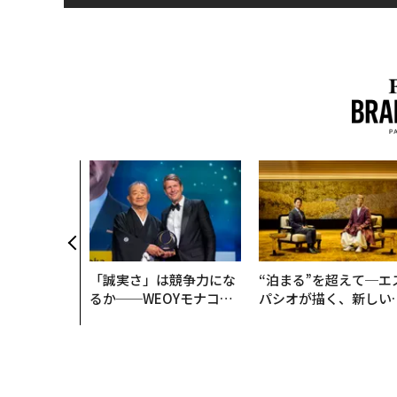
「誠実さ」は競争力にな
“泊まる”を超えて─エ
るか──WEOYモナコで
パシオが描く、新しい
見た、くら寿司の経営哲
本のラグジュアリー（
学
編）