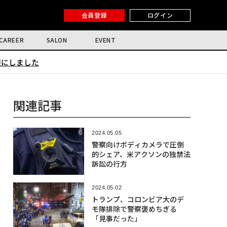
会員登録
ログイン
CAREER
SALON
EVENT
限にしました
関連記事
2024.05.05
警察向けボディカメラで圧倒
的シェア、米アクソンの独禁法
訴訟の行方
2024.05.02
トランプ、コロンビア大のデ
モ隊排除で警察褒めちぎる
「見事だった」