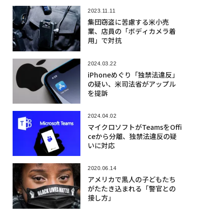
2023.11.11
集団窃盗に苦慮する米小売
業、店員の「ボディカメラ着
用」で対抗
2024.03.22
iPhoneめぐり「独禁法違反」
の疑い、米司法省がアップル
を提訴
2024.04.02
マイクロソフトがTeamsをOffi
ceから分離、独禁法違反の疑
いに対応
2020.06.14
アメリカで黒人の子どもたち
がたたき込まれる「警官との
接し方」