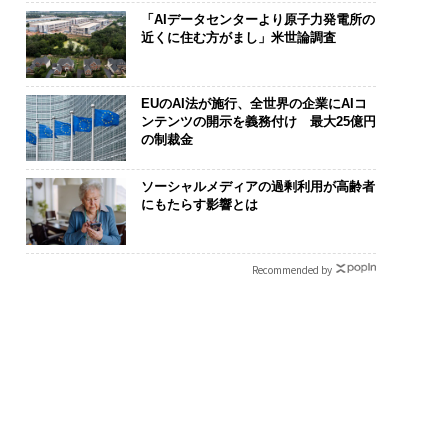
「AIデータセンターより原子力発電所の
近くに住む方がまし」米世論調査
EUのAI法が施行、全世界の企業にAIコ
ンテンツの開示を義務付け 最大25億円
の制裁金
ソーシャルメディアの過剰利用が高齢者
の転職ではなく「10
パシフィックコンサルタ
挑戦は個から
にもたらす影響とは
の価値」をつくる─
ンツ技師長の"北極星"。
創によって加速
サインの長期伴走型
災害への無力感を乗り越
QAIN JAPAN
とは
え見つけた、防災一筋20
Recommended by
年の答え