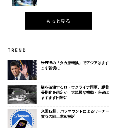
もっと見る
TREND
米FRBの「タカ派転換」でアジアはます
ます苦境に
橋を破壊するロ・ウクライナ両軍、膠着
長期化を想定か 大規模な機動・突破は
ますます困難に
米国12州、パラマウントによるワーナー
買収の阻止求め提訴