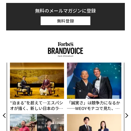
無料のメールマガジンに登録
無料登録
“
シ
グ
伝
る
モ
“泊まる”を超えて─エスパシ
「誠実さ」は競争力になるか
オが描く、新しい日本のラグ
──WEOYモナコで見た、く
ジュアリー（中編）
ら寿司の経営哲学