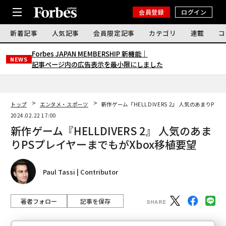
会員登録
ログイン
新着記事
人気記事
会員限定記事
カテゴリ
連載
コ
Forbes JAPAN MEMBERSHIP 新機能｜
NEWS
記事ページ内の広告表示を最小限にしました
トップ
エンタメ・スポーツ
新作ゲーム『HELLDIVERS 2』 人気のあまりP
2024.02.22 17:00
新作ゲーム『HELLDIVERS 2』 人気のあま
りPSプレイヤーまでもがXbox移植要望
Paul Tassi | Contributor
著者フォロー
記事を保存