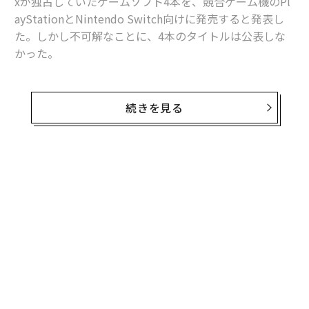
xが独占していたゲームソフト4本を、競合ゲーム機のPl
ayStationとNintendo Switch向けに発売すると発表し
た。しかし不可解なことに、4本のタイトルは公表しな
かった。
Xbox独占タイトルのマルチプラットフォーム展開は、マ
イクロソフトのゲーミング部門を率いるフィル・スペン
続きを見る
サー、マット・ブーティ、サラ・ボンドの幹部3人が事
前録画したポッドキャスト番組で発表された。スペンサ
ーは、具体的なタイトルには触れず、いくつかのヒント
のみに言及した。
無料のメールマガジンに登録
無料登録
・4本はいずれも、1年以上前に発売されたタイトル
・うち2本はコミュニティー型のタイトルで、プレイヤ
ーベースの拡大を目指している
・残り2本は規模が小さく、当初から大型の独占タイト
ルではなかった
・4本はいずれも、マイクロソフトが投資を続けたいと
革