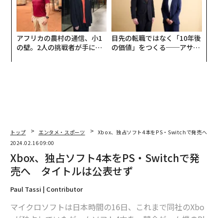
アフリカの農村の通信、小1
目先の転職ではなく「10年後
の壁。2人の挑戦者が手にし
の価値」をつくる──アサイ
た「次なる武器」
ンの長期伴走型支援とは
トップ
エンタメ・スポーツ
Xbox、独占ソフト4本をPS・Switchで発売へ
2024.02.16 09:00
Xbox、独占ソフト4本をPS・Switchで発
売へ タイトルは公表せず
Paul Tassi | Contributor
マイクロソフトは日本時間の16日、これまで同社のXbo