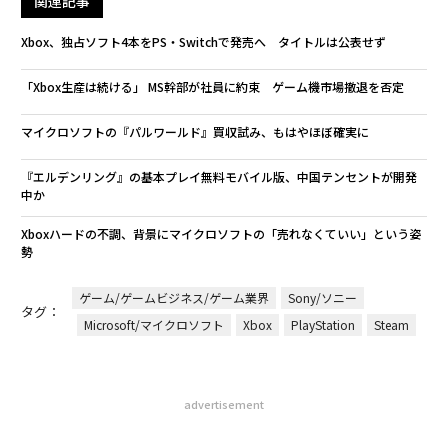
関連記事
Xbox、独占ソフト4本をPS・Switchで発売へ タイトルは公表せず
「Xbox生産は続ける」 MS幹部が社員に約束 ゲーム機市場撤退を否定
マイクロソフトの『パルワールド』買収試み、もはやほぼ確実に
『エルデンリング』の基本プレイ無料モバイル版、中国テンセントが開発
中か
Xboxハードの不調、背景にマイクロソフトの「売れなくていい」という姿
勢
ゲーム/ゲームビジネス/ゲーム業界
Sony/ソニー
タグ：
Microsoft/マイクロソフト
Xbox
PlayStation
Steam
advertisement