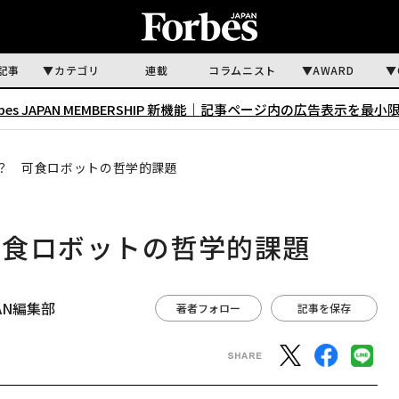
記事
カテゴリ
連載
コラムニスト
AWARD
rbes JAPAN MEMBERSHIP 新機能｜
記事ページ内の広告表示を最小
？ 可食ロボットの哲学的課題
可食ロボットの哲学的課題
APAN編集部
著者フォロー
記事を保存