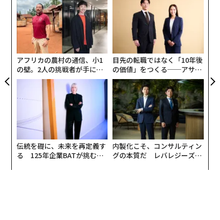
また、違法コピーされた「海賊版」ソフトがインストー
な
アフリカの農村の通信、小1
目先の転職ではなく「10年後
ルされた場合には、それを検知する独自のツールがある
の壁。2人の挑戦者が手にし
の価値」をつくる──アサイ
と説明したが、開発者はそれが実際に機能することを信
た「次なる武器」
ンの長期伴走型支援とは
じるしかない形となっている。さらに、多数のゲームを
セットにして格安に販売し、その売り上げを慈善活動に
寄付する「チャリティーバンドル」は課金対象とならな
いと説明したが、そのためには開発者がこうしたバンド
ルについてUnityに通知する必要があるとした。
伝統を礎に、未来を再定義す
内製化こそ、コンサルティン
る 125年企業BATが挑むス
グの本質だ レバレジーズが
Unityは17日夜にX（旧ツイッター）で行った投稿で「混
モークレスな未来
実践する、次世代ファームの
乱と不安」を招いたことを謝罪した上で「方針変更」の
全貌
意向を表明。数日以内に改めて発表を行うとした。
だが、自分たちの怒りが「混乱」という言葉で片づけら
れたことに、開発者の多くが反発。また、発表には何を
変更するかの具体的な説明はなく、単に料金や課金条件
が引き下げられる可能性もある。