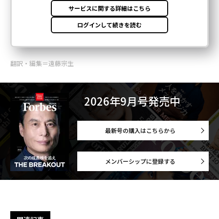
超大作ゲーム『Starfield』が引き起こす、XboxとPSファンの醜い論争
MS、アクティビジョン買収へ苦肉の策 Ubisoftに「クラウドゲーム権」
売却へ
MSのアクティビジョン買収、プレステと任天堂ユーザーへの影響は？
ゲーム/ゲームビジネス/ゲーム業界
タグ：
Microsoft/マイクロソフト
Xbox
PlayStation
advertisement
無料のメールマガジンに登録
無料登録