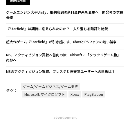
パ
技
無
A
防
顧客
pa
な
アフリカの農村の通信、小1
目先の転職ではなく「10年後
の壁。2人の挑戦者が手にし
の価値」をつくる──アサイ
た「次なる武器」
ンの長期伴走型支援とは
伝統を礎に、未来を再定義す
内製化こそ、コンサルティン
る 125年企業BATが挑むス
グの本質だ レバレジーズが