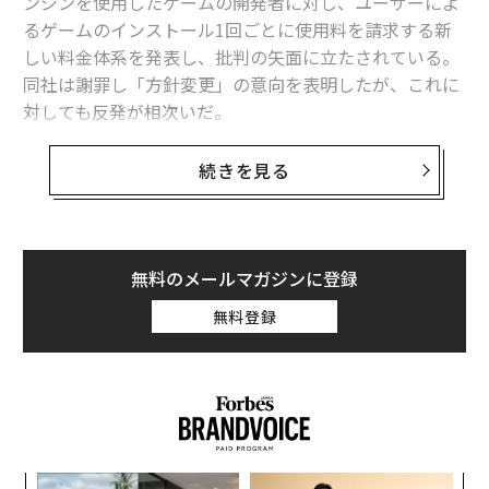
対しても反発が相次いだ。
Unityは先週、開発者に対してゲームのインストール1回
続きを見る
ごとにエンジン使用料を請求する新料金体系を発表。イ
ンディーゲーム開発者の間で衝撃が広がり、多くの開発
者がUnityの利用中止を表明した。
無料のメールマガジンに登録
Unityはこの直後、新体系について改めて説明するとと
無料登録
もに、方針の一部変更を表明したが、それでも火消しに
は至らなかった。当初の発表では、同じゲームの再イン
ストールもすべてカウントすると説明されていたため、
悪意を持ったユーザーがインストールと削除を繰り返し
て開発者に嫌がらせをするのではとの懸念が浮上。Unit
yはこれを受け、初回インストールのみを数える方針に
パ
変更した。
技
無
A
防
顧客
pa