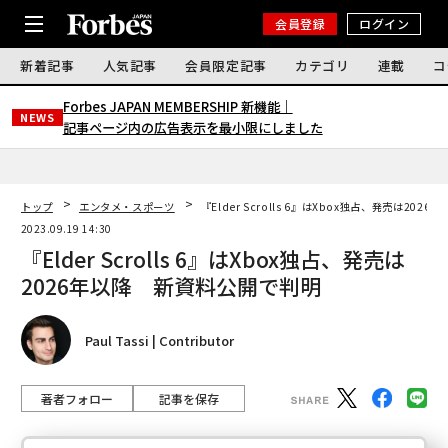
会員登録
ログイン
新着記事
人気記事
会員限定記事
カテゴリ
連載
コ
Forbes JAPAN MEMBERSHIP 新機能｜
NEWS
記事ページ内の広告表示を最小限にしました
トップ
エンタメ・スポーツ
『Elder Scrolls 6』はXbox独占、発売は20
2023.09.19 14:30
『Elder Scrolls 6』はXbox独占、発売は
2026年以降 新資料公開で判明
Paul Tassi | Contributor
著者フォロー
記事を保存