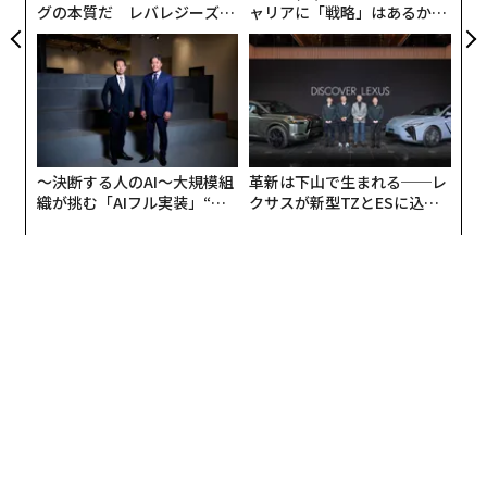
グの本質だ レバレジーズが
ャリアに「戦略」はあるか。
実践する、次世代ファームの
トップエグゼクティブのキャ
全貌
リアに触れる1日│CAREER S
UMMIT 2026
〜決断する人のAI〜大規模組
革新は下山で生まれる──レ
織が挑む「AIフル実装」“使
クサスが新型TZとESに込め
う”企業から“動く”企業へ【N
た「DISCOVER」の哲学
TTドコモビジネス×PwC】