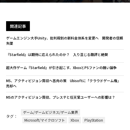
関連記事
ゲームエンジン大手Unity、批判殺到の新料金体系を変更へ 開発者の信頼
失墜
『Starfield』は期待に応えられたのか？ 入り混じる酷評と絶賛
超大作ゲーム『Starfield』が引き起こす、XboxとPSファンの醜い論争
MS、アクティビジョン買収へ苦肉の策 Ubisoftに「クラウドゲーム権」
売却へ
MSのアクティビジョン買収、プレステと任天堂ユーザーへの影響は？
ゲーム/ゲームビジネス/ゲーム業界
タグ：
Microsoft/マイクロソフト
Xbox
PlayStation