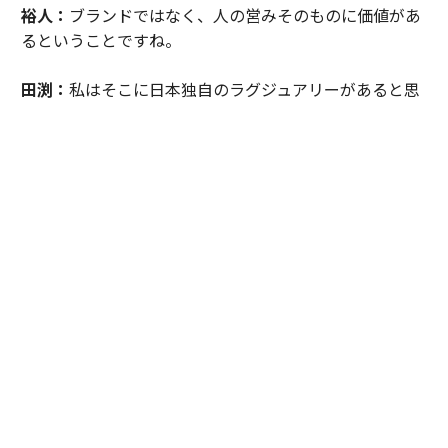
裕人：
ブランドではなく、人の営みそのものに価値があ
るということですね。
田渕：
私はそこに日本独自のラグジュアリーがあると思
っています。そして「エスパシオ」は、その価値を国内
外のお客様へ伝える場でありたい。日本の工芸やアー
ト、文化を未来へつなぐ役割を果たしていきたいと考え
ています。