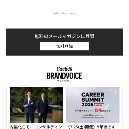
advertisement
無料のメールマガジンに登録
無料登録
伝
る
モ
「
─
ら
内製化こそ、コンサルティン
〈7.25(土)開催〉5年後のキ