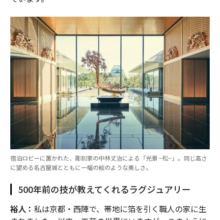
宿泊ロビーに置かれた、彫刻家の中林丈治による「光景 −松−」。同じ高さ
に望める名古屋城とともに一幅の絵のような美しさ。
500年前の技が教えてくれるラグジュアリー
裕人：
私は京都・西陣で、帯地に箔を引く職人の家に生