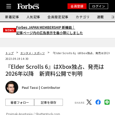
会員登録
ログイン
新着記事
人気記事
会員限定記事
カテゴリ
連載
コ
Forbes JAPAN MEMBERSHIP 新機能｜
NEWS
記事ページ内の広告表示を最小限にしました
トップ
エンタメ・スポーツ
『Elder Scrolls 6』はXbox独占、発売は20
2023.09.19 14:30
『Elder Scrolls 6』はXbox独占、発売は
2026年以降 新資料公開で判明
Paul Tassi | Contributor
著者フォロー
記事を保存
Pryimak Anastasiia / Shutterstock.com