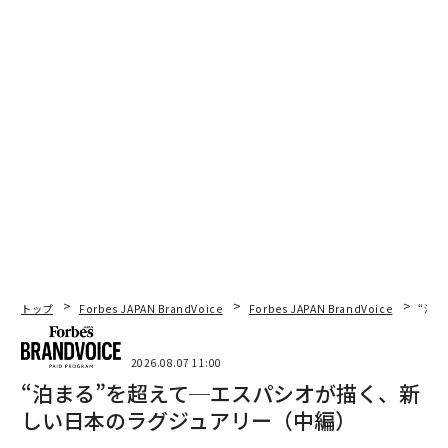
トップ
Forbes JAPAN BrandVoice
Forbes JAPAN BrandVoice
“泊
2026.08.07 11:00
“泊まる”を超えて─エスパシオが描く、新
しい日本のラグジュアリー（中編）