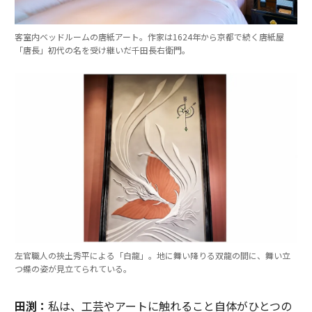
客室内ベッドルームの唐紙アート。作家は1624年から京都で続く唐紙屋
「唐長」初代の名を受け継いだ千田長右衛門。
左官職人の挾土秀平による「白龍」。地に舞い降りる双龍の間に、舞い立
つ蝶の姿が見立てられている。
田渕：
私は、工芸やアートに触れること自体がひとつの