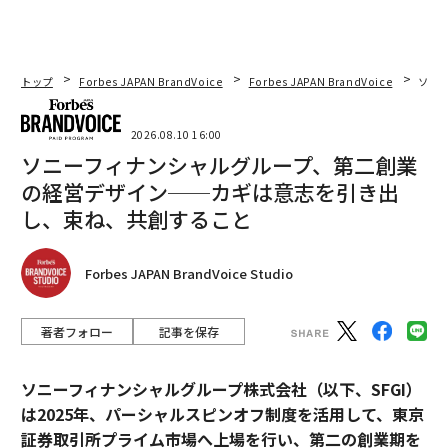
トップ
Forbes JAPAN BrandVoice
Forbes JAPAN BrandVoice
ソニ
2026.08.10 16:00
ソニーフィナンシャルグループ、第二創業
の経営デザイン──カギは意志を引き出
し、束ね、共創すること
Forbes JAPAN BrandVoice Studio
著者フォロー
記事を保存
ソニーフィナンシャルグループ株式会社（以下、SFGI）
は2025年、パーシャルスピンオフ制度を活用して、東京
証券取引所プライム市場へ上場を行い、第二の創業期を