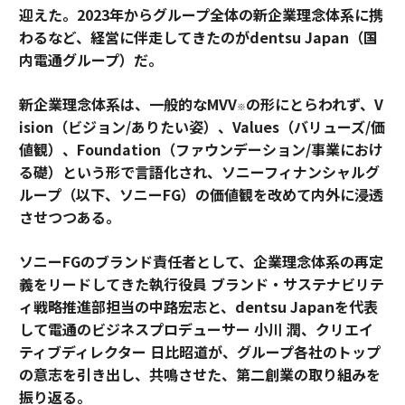
迎えた。2023年からグループ全体の新企業理念体系に携
わるなど、経営に伴走してきたのがdentsu Japan（国
内電通グループ）だ。
新企業理念体系は、一般的なMVV
の形にとらわれず、V
※
ision（ビジョン/ありたい姿）、Values（バリューズ/価
値観）、Foundation（ファウンデーション/事業におけ
る礎）という形で言語化され、ソニーフィナンシャルグ
ループ（以下、ソニーFG）の価値観を改めて内外に浸透
させつつある。
ソニーFGのブランド責任者として、企業理念体系の再定
義をリードしてきた執行役員 ブランド・サステナビリテ
ィ戦略推進部担当の中路宏志と、dentsu Japanを代表
して電通のビジネスプロデューサー 小川 潤、クリエイ
ティブディレクター 日比昭道が、グループ各社のトップ
の意志を引き出し、共鳴させた、第二創業の取り組みを
振り返る。