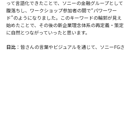
って言語化できたことで、ソニーの金融グループとして
腹落ちし、ワークショップ参加者の間で“パワーワー
ド”のようになりました。このキーワードの輪郭が見え
始めたことで、その後の新企業理念体系の再定義・策定
に自然とつながっていったと思います。
日比
：皆さんの言葉やビジュアルを通じて、ソニーFGさ
んの目指す社会を考えたときに「日本は課題先進国と言
われるが、目指すべきは“感動先進国”なのではないか。
そして、資産寿命や健康寿命だけでなく、これからの時
代において、日本には“感動寿命”という新しい概念が必
要なのではないか」という仮説に至ったのです。この言
葉が引き出されたのは、皆さんの熱量が共鳴しあっての
ことでした。
「感動寿命」を起点とした、型にはまらない新
企業理念体系を策定していった
──ワークショップで得た成果は、新企業理念体系にど