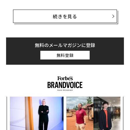
米国で現在、脚本家組合と俳優組合が行っているストラ
イキでは、AIが中心的な問題となっている。焦点となっ
続きを見る
ているのはアートではなく、脚本家や俳優を置き換える
かたちでのAIの使用だが、アーティストも同じく映画や
ドラマ製作の一部を担う存在だ。
無料のメールマガジンに登録
アマゾンが公開した画像については、本当にAIなのか
無料登録
（そうなのは明らかだ）や、AIをこうした用途で使用す
ることの是非をめぐる議論が起きた。
ィン
革
ズが
ク
ムの
た「
目
の
ン