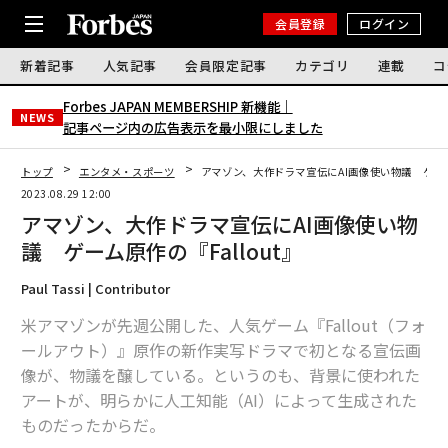
会員登録
ログイン
新着記事
人気記事
会員限定記事
カテゴリ
連載
コ
Forbes JAPAN MEMBERSHIP 新機能｜
NEWS
記事ページ内の広告表示を最小限にしました
トップ
エンタメ・スポーツ
アマゾン、大作ドラマ宣伝にAI画像使い物議 ゲーム原
2023.08.29 12:00
アマゾン、大作ドラマ宣伝にAI画像使い物
議 ゲーム原作の『Fallout』
Paul Tassi | Contributor
米アマゾンが先週公開した、人気ゲーム『Fallout（フォ
ールアウト）』原作の新作実写ドラマで初となる宣伝画
像が、物議を醸している。というのも、背景に使われた
アートが、明らかに人工知能（AI）によって生成された
ものだったからだ。