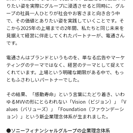
りたい姿を実際にグループに浸透させると同時に、グル
ープの社員一人ひとりが社会やお客さまと向き合う中
で、その価値とありたい姿を実践していくことです。そ
こから2025年の上場までの2年間、私たちと同じ未来を
見据えて経営に伴走してくれたパートナーが、電通さん
です。
電通さんはブランドというものを、単なる広告やマーケ
ティングのテーマではなく、経営のテーマとして捉えて
くれています。上場という明確な期限がある中で、もっ
ともふさわしいパートナーでした。
その結果、「感動寿命」という言葉にたどり着き、いわ
ゆるMVVの形にとらわれない「Vision（ビジョン）」「V
alues（バリューズ）」「Foundation（ファウンデーシ
ョン）」という新企業理念体系が生まれました。
●ソニーフィナンシャルグループの企業理念体系