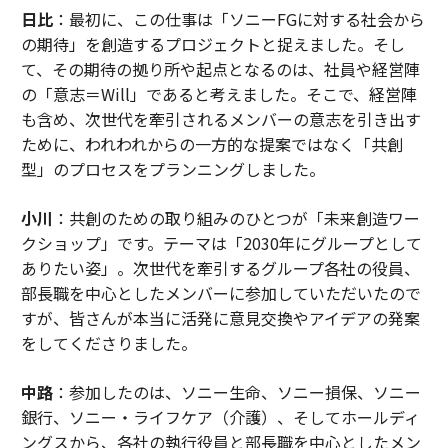
日比
：最初に、この仕事は「ソニーFGに対する社会から
の期待」を創造するプロジェクトと捉えました。そし
て、その期待の拠り所や起点となるのは、社員や経営陣
の「意志＝Will」であると考えました。そこで、経営陣
も含め、次世代を牽引されるメンバーの意志を引き出す
ために、われわれからの一方的な提案ではなく「共創
型」のプロセスをプランニングしました。
小川
：共創のための取り組みのひとつが「未来創造ワー
クショップ」です。テーマは「2030年にグループとして
ありたい姿」。次世代を牽引するグループ各社の役員、
部長職を中心としたメンバーに参加していただいたので
すが、皆さんが本当に活発に意見交換やアイデアの発案
をしてくださりました。
中路
：参加したのは、ソニー生命、ソニー損保、ソニー
銀行、ソニー・ライフケア（介護）、そしてホールディ
ングスから、各社の執行役員と部長職を中心としたメン