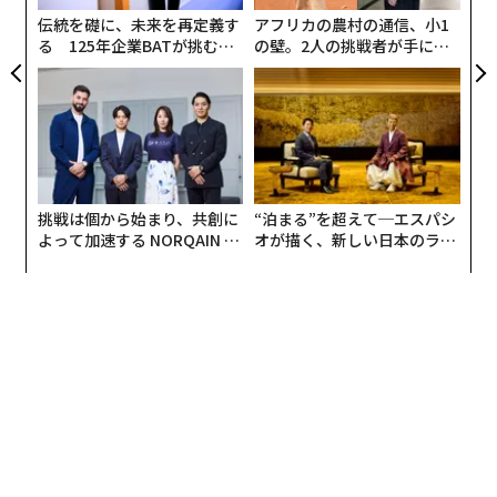
伝統を礎に、未来を再定義す
アフリカの農村の通信、小1
る 125年企業BATが挑むス
の壁。2人の挑戦者が手にし
モークレスな未来
た「次なる武器」
挑戦は個から始まり、共創に
“泊まる”を超えて─エスパシ
よって加速する NORQAIN JA
オが描く、新しい日本のラグ
PAN 特別座談会
ジュアリー（中編）
翻訳・編集＝遠藤宗生