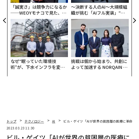
な
「誠実さ」は競争力になるか
〜決断する人のAI〜大規模組
──WEOYモナコで見た、く
織が挑む「AIフル実装」“使
ら寿司の経営哲学
う”企業から“動く”企業へ【N
TTドコモビジネス×PwC】
なぜ“眠っていた環境技
挑戦は個から始まり、共創に
術”が、下水インフラを変え
よって加速する NORQAIN JA
たのか──産総研×月島JFE
PAN 特別座談会
アクアソリューションの10年
トップ
テクノロジー
AI
ビル・ゲイツ「AIが世界の貧困層の医療に革命を
2023.03.23 11:30
ビル・ゲイツ「AIが世界の貧困層の医療に