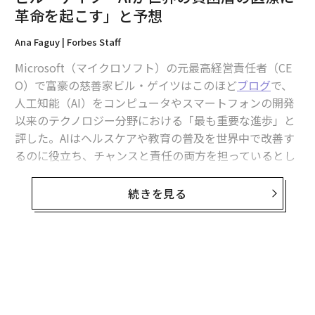
革命を起こす」と予想
Ana Faguy | Forbes Staff
Microsoft（マイクロソフト）の元最高経営責任者（CE
O）で富豪の慈善家ビル・ゲイツはこのほど
ブログ
で、
編集＝上田裕資
人工知能（AI）をコンピュータやスマートフォンの開発
以来のテクノロジー分野における「最も重要な進歩」と
評した。AIはヘルスケアや教育の普及を世界中で改善す
2026年9月号発売中
るのに役立ち、チャンスと責任の両方を担っているとし
つつ、開発者はまだいくつかの欠点を解決する必要があ
ると指摘した。
最新号の購入はこちらから
続きを見る
ゲイツはAIの進歩で職場の生産性を向上させ、予防可能
メンバーシップに登録する
な子どもの死亡を世界中で減らし、生徒の数学能力を向
上させて米国の教育における不公平な事態を改善するこ
無料のメールマガジンに登録
とができると主張している。
無料登録
AIは医療従事者の負担を軽減し、保険請求や診察時のメ