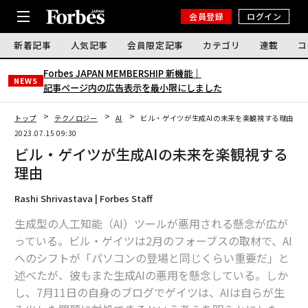
会員登録
ログイン
新着記事
人気記事
会員限定記事
カテゴリ
連載
コ
Forbes JAPAN MEMBERSHIP 新機能｜
NEWS
記事ページ内の広告表示を最小限にしました
トップ
テクノロジー
AI
ビル・ゲイツが生成AIの未来を楽観視する理由
2023.07.15 09:30
ビル・ゲイツが生成AIの未来を楽観視する
理由
Rashi Shrivastava | Forbes Staff
生成型の人工知能（AI）ツールが悪用される懸念が広が
っている。ビル・ゲイツは2月のフォーブスの取材で、AI
へのシフトが「パソコンの登場と同じくらい重要だ」と
述べたが、彼もまた生成AIの悪用を懸念している。しか
し、7月11日の自身のブログでゲイツは、AIは自らが生