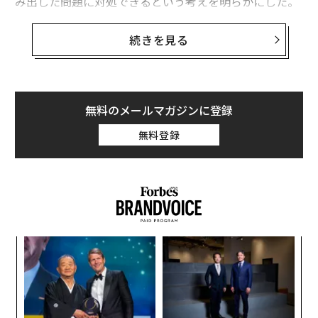
み出した問題に対処できるという考えを明らかにした。
生成AIの基盤となる大規模言語モデル（LLM）の最もよ
続きを見る
く知られた欠陥の1つは「幻覚（ハルシネーション）」
と呼ばれる誤った答えを導いたり、事実と異なる偏った
内容や有害な情報を作り出す傾向があることだ。しか
し、ゲイツは、そのような誤りの原因となる、誤った学
無料のメールマガジンに登録
習データを意識したAIツールを構築することが可能だと
無料登録
考えている。
「現状のAIモデルは、学習に使用されたテキストに組み
込まれた偏見を受け継いでいる」とゲイツは述べてい
る。「しかし私は、時間が経てば、AIモデルが事実と虚
構を区別できるようになると楽観している。1つのアプ
“
ローチは、人間の価値観やより高度な推論をAIに組み込
オ
むことだ」
ジ
A
顧客
pa