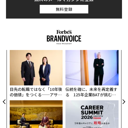
無料登録
な
術
た
内
ア
グ
実
全
目先の転職ではなく「10年後
伝統を礎に、未来を再定義す
の価値」をつくる──アサイ
る 125年企業BATが挑むス
ンの長期伴走型支援とは
モークレスな未来