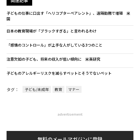
関連記事
子どもの仕事に口出す「ヘリコプターペアレント」、遠隔勤務で増殖 米
国
日本の教育現場が「ブラックすぎる」と言われるわけ
「感情のコントロール」が上手な人がしている3つのこと
注意欠如の子ども、将来の収入が低い傾向に 米英研究
子どものアレルギーリスクを減らすペットとそうでないペット
タグ：
子ども/未成年
教育
マナー
advertisement
無料のメールマガジンに登録