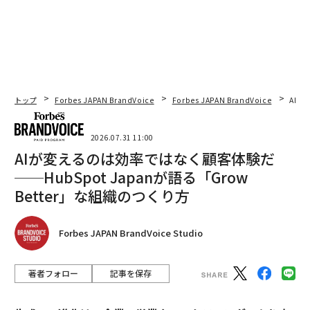
トップ
Forbes JAPAN BrandVoice
Forbes JAPAN BrandVoice
AIが
2026.07.31 11:00
AIが変えるのは効率ではなく顧客体験だ
──HubSpot Japanが語る「Grow
Better」な組織のつくり方
Forbes JAPAN BrandVoice Studio
著者フォロー
記事を保存