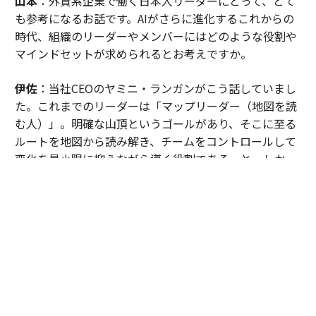
山本
：外資系企業で働く日本人リーダーにとって、とて
も参考になるお話です。AIがさらに進化するこれからの
時代、組織のリーダーやメンバーにはどのような役割や
マインドセットが求められるとお考えですか。
伊佐
：当社CEOのヤミニ・ランガンがこう話していまし
た。これまでのリーダーは「マップリーダー（地図を読
む人）」。明確な山頂というゴールがあり、そこに至る
ルートを地図から読み解き、チームをコントロールして
変化を最小限に抑えながら導く役割である、と。しか
し、正解も山頂も見えない時代においては、「エクスプ
ローラー（探検家）」でなければならない。環境の変化
を恐れず、「仮説・検証」を繰り返して進む。これはマ
ネージャーだけでなく、社員全員に求められるマインド
セットです。
AI時代を生き抜くエクスプローラー、「インパ
クト人材」とは