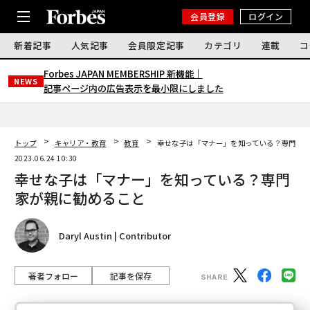
会員登録
ログイン
新着記事
人気記事
会員限定記事
カテゴリ
連載
コ
Forbes JAPAN MEMBERSHIP 新機能｜
NEWS
記事ページ内の広告表示を最小限にしました
トップ
キャリア・教育
教育
幸せな子は「マナー」を知っている？専門家
2023.06.24 10:30
幸せな子は「マナー」を知っている？専門
家が親に勧めること
Daryl Austin | Contributor
著者フォロー
記事を保存