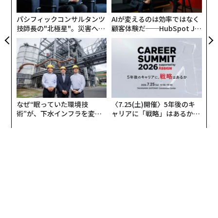
個
アコン運転時のワット数に31をかけた値が1時間あたり
ェ
パシフィックコンサルタンツ
AIが変えるのは効率ではなく
の電気代です。31というのは、全国家庭電気製品公正取
技師長の"北極星"。災害への
顧客体験だ──HubSpot Ja
引協議会が昨年7月に電気料金の目安と定めた1kWhあた
無力感を乗り越え見つけた、
panが語る「Grow Better」
りの税込単価31円のことです（6月から最大4割、電気料
防災一筋20年の答え
な組織のつくり方
金の値上げが予定されているので、もうちょっと高くな
るかもしれません）。なので、お使いのエアコンの説明
書に記載されている消費電力を見て、冷房を最大能力で
運転したときのワット数がたとえば1200ワットなら、3
なぜ“眠っていた環境技
〈7.25(土)開催〉5年後のキ
7.2円となります。
術”が、下水インフラを変え
ャリアに「戦略」はあるか。
たのか──産総研×月島JFE
トップエグゼクティブのキャ
2週間に1度のフィルター掃除
アクアソリューションの10年
リアに触れる1日│CAREER S
UMMIT 2026
では節電方法です。その第一がフィルター掃除。調査で
は、約4割が夏と冬に1回ずつ、2割が1年に1度以下と、
ほとんど掃除をしていませんでした。ダイキンは、2週
間に1度の掃除を推奨しています。ダイキンによる実証
実験では、3年間掃除せずに目詰まりしたフィルターを
使うと1年間の電気代が25パーセント高くなることがわ
かりました。1カ月の電気料金に換算すると800円。もち