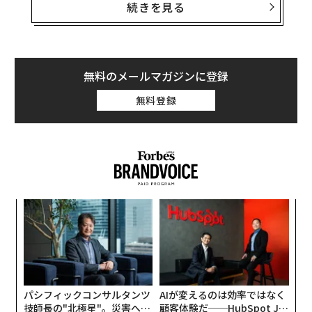
うするのかについての調査を「マネーキャリア」を運営
続きを見る
理想は週休3日、若い世代ほど休みたい
するWizleapが行っています。
それによりますと、初任給の使い道について、トップは
「貯金」で61.5%。続いて「生活費」（51.0%）、「親
無料のメールマガジンに登録
advertisement
へのプレゼント」（47.5%）となっています。意外と現
無料登録
実的で、自分が欲しかったものや遊興費などに使うとい
う回答よりも高くなっています。ただ、親へのプレゼン
トが半数を切っているというのは、子供を持つ親として
はちょっと寂しい気はします。
るか
ア
、く
の
た
〜
金
個
ェ
パシフィックコンサルタンツ
AIが変えるのは効率ではなく
技師長の"北極星"。災害への
顧客体験だ──HubSpot Ja