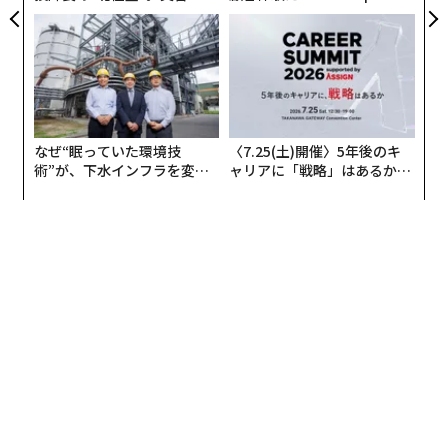
無力感を乗り越え見つけた、
panが語る「Grow Better」
防災一筋20年の答え
な組織のつくり方
一方で、貯金は考えているものの、投資や資産運用に充
てる人は12.5%に留まりました。資産形成を始めたいと
思うかという問いに対しては、「すでに始めている」が
21.0%、「始めたい」が40.5%で、考えていない人より
なぜ“眠っていた環境技
〈7.25(土)開催〉5年後のキ
術”が、下水インフラを変え
ャリアに「戦略」はあるか。
も上回っています。
たのか──産総研×月島JFE
トップエグゼクティブのキャ
アクアソリューションの10年
リアに触れる1日│CAREER S
UMMIT 2026