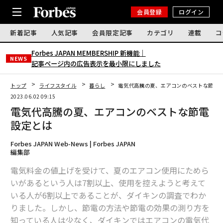
会員登録
ログイン
新着記事
人気記事
会員限定記事
カテゴリ
連載
コ
Forbes JAPAN MEMBERSHIP 新機能｜
NEWS
記事ページ内の広告表示を最小限にしました
トップ
ライフスタイル
暮らし
電気代高騰の夏、エアコンのベストな節電
2023.06.02 09:15
電気代高騰の夏、エアコンのベストな節電
設定とは
Forbes JAPAN Web-News | Forbes JAPAN
編集部
電気料金の値上げを受けて、夏のエアコン使用にためら
いがあるという人は7割以上、使用を控えようと考えて
いる人が6割以上であることが、ダイキンの調査でわか
りました。しかし、節電の方法や節電の効果の測り方を
知っている人は少なく、ダイキンではエアコンの電気代