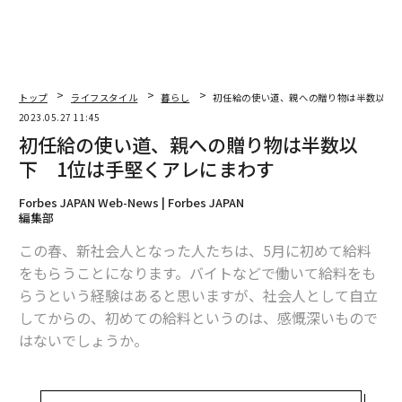
2026年9月号発売中
最新号の購入はこちらから
トップ
ライフスタイル
暮らし
初任給の使い道、親への贈り物は半数以下 
2023.05.27 11:45
初任給の使い道、親への贈り物は半数以
メンバーシップに登録する
下 1位は手堅くアレにまわす
Forbes JAPAN Web-News | Forbes JAPAN
編集部
この春、新社会人となった人たちは、5月に初めて給料
関連記事
をもらうことになります。バイトなどで働いて給料をも
らうという経験はあると思いますが、社会人として自立
初任給の使い道、親への贈り物は半数以下 1位は手堅くアレにまわす
してからの、初めての給料というのは、感慨深いもので
共働き夫婦の貯蓄目的は老後と教育 気になる毎月の貯蓄額は
はないでしょうか。
少子化の原因はやっぱりお金か、7割の女性が回答
そんな今年4月に新社会人となった人を対象に給与をど