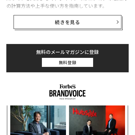
の計算方法や上手な使い方を指南しています。
ダイキンが全国528人の男女を対象に行った「電気代値
続きを見る
上げとエアコンの節電に関する意識調査」では、電気代
値上げによる家計への負担増を心配する人が85パーセン
ト以上、節電に取り組みたいと考えている人は約90パー
セントにのぼりました。しかし、節電をするうえでの課
無料のメールマガジンに登録
題を尋ねると、1位が「節電よりも便利さや快適さを優
無料登録
先したい」（35.8パーセント）という自分の気持ちに正
直な人たちに続き、「節電の上手なやり方がわからな
い」（31.3パーセント）、「節電の効果がわからない」
（25.9パーセント）と意欲的ながら迷っている人も多く
いました。
るか
ア
そこでダイキンは、エアコンの上手な使い方を詳しく紹
、く
の
介しています。その前に、エアコンの電気代の計算方法
た
〜
を確認しておきましょう。エアコンを販売している各電
金
気メーカーのサイトでも示されている計算式ですが、エ