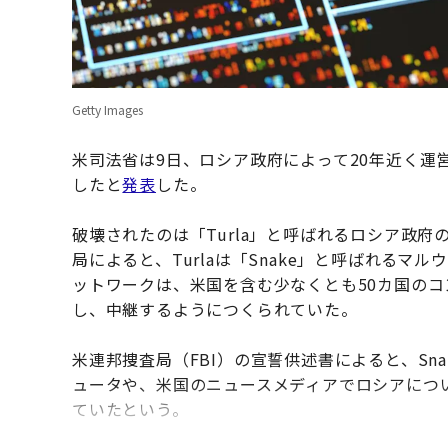
Getty Images
米司法省は9日、ロシア政府によって20年近く運
したと
発表
した。
破壊されたのは「Turla」と呼ばれるロシア政
局によると、Turlaは「Snake」と呼ばれるマ
ットワークは、米国を含む少なくとも50カ国の
し、中継するようにつくられていた。
米連邦捜査局（FBI）の宣誓供述書によると、Sn
ュータや、米国のニュースメディアでロシアにつ
ていたという。