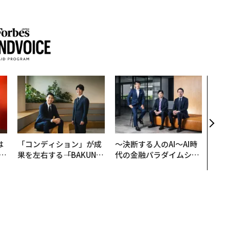
革新
─レ
Sに
R」
は
「コンディション」が成
〜決断する人のAI〜AI時
b
果を左右する――「BAKUN
代の金融パラダイムシフ
r
E」のTENTIALが支える
ト、「超個別化」の核心
つ
「挑戦者の明日」
【MUFG×ウェルスナビ
×PwC】