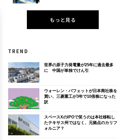
もっと見る
TREND
世界の原子力発電量が25年に過去最多
に 中国が単独でけん引
ウォーレン・バフェットが日本商社株を
買い、三菱重工が3年で10倍株になった
訳
スペースXのIPOで笑うのは本社移転し
たテキサス州ではなく、元拠点のカリフ
ォルニア？