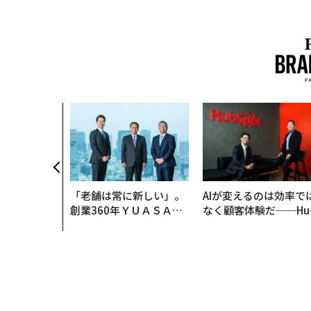
「老舗は常に新しい」。
AIが変えるのは効率で
創業360年ＹＵＡＳＡと
なく顧客体験だ──Hu
カクシンCEO田尻望が語
Spot Japanが語る「G
る、AIを超える人の価値
ow Better」な組織の
くり方