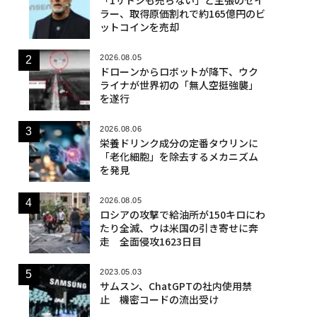
ラー、取得原価割れで約165億円のビ
ットコインを売却
2026.08.05
ドローンからロボットが降下、ウク
ライナが世界初の「無人空挺強襲」
を遂行
2026.08.06
栄養ドリンク成分の定番タウリンに
「老化細胞」を除去するメカニズム
を発見
2026.08.05
ロシアの攻撃で給油所が150キロにわ
たり全滅、ウは米国の引き寄せに奔
走 全面侵攻1623日目
2023.05.03
サムスン、ChatGPTの社内使用禁
止 機密コードの流出受け