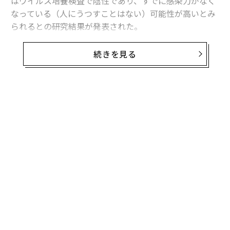
はウイルス培養検査で陰性であり、すでに感染力がなく
なっている（人にうつすことはない）可能性が高いとみ
られるとの研究結果が発表された。
米国医師会雑誌（JAMA）に掲載された論文によると、
続きを見る
感染の確認から6日目に迅速抗原検査で陰性となった人
は調査対象者の25％で、その全員が、ウイルス培養の結
果でも陰性だった。
無料のメールマガジンに登録
研究チームはこの結果について、「迅速検査での陰性
無料登録
は、自宅待機を終了できると判断するための良い方法に
なるということだ」と説明している。
ルー
「
イン
左右
し、
T
目