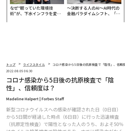
なぜ“眠っていた環境技
〜決断する人のAI〜AI時代の
術”が、下水インフラを変え
金融パラダイムシフト、「超
たのか──産総研×月島JFE
個別化」の核心 【MUFG×ウ
アクアソリューションの10年
ェルスナビ×PwC】
トップ
ライフスタイル
コロナ感染から5日後の抗原検査で「陰性」、信頼度は
2022.08.05 06:30
コロナ感染から5日後の抗原検査で「陰
性」、信頼度は？
Madeline Halpert | Forbes Staff
新型コロナウイルスへの感染が確認された日（0日目）
から5日間が経過した時点（6日目）に行った迅速検査
（抗原定性検査）で陽性となった人のうち、およそ50％