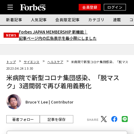
会員登録
ログイン
新着記事
人気記事
会員限定記事
カテゴリ
連載
コ
Forbes JAPAN MEMBERSHIP 新機能｜
NEWS
記事ページ内の広告表示を最小限にしました
トップ
サイエンス
ヘルスケア
米病院で新型コロナ集団感染、「脱マスク」
2023.04.24 13:30
米病院で新型コロナ集団感染、「脱マス
ク」3週間弱で再び着用義務化
Bruce Y. Lee | Contributor
著者フォロー
記事を保存