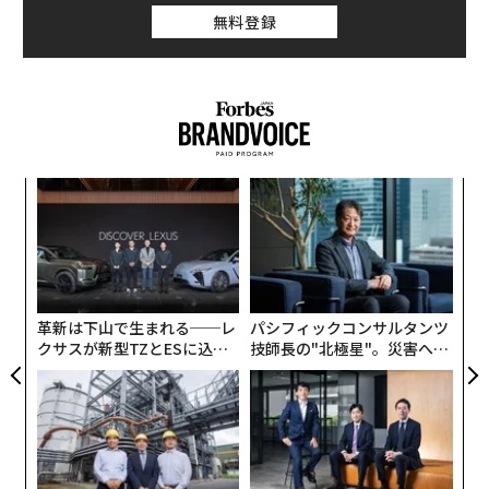
無料登録
ルー
「
イン
左右
し、
T
目
日
の
ン
革新は下山で生まれる──レ
パシフィックコンサルタンツ
クサスが新型TZとESに込め
技師長の"北極星"。災害への
た「DISCOVER」の哲学
無力感を乗り越え見つけた、
防災一筋20年の答え