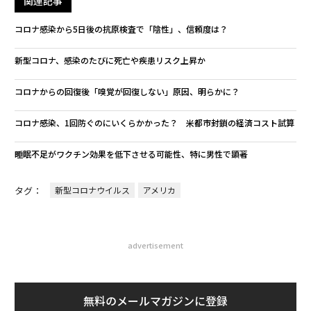
関連記事
コロナ感染から5日後の抗原検査で「陰性」、信頼度は？
新型コロナ、感染のたびに死亡や疾患リスク上昇か
コロナからの回復後「嗅覚が回復しない」原因、明らかに？
コロナ感染、1回防ぐのにいくらかかった？ 米都市封鎖の経済コスト試算
睡眠不足がワクチン効果を低下させる可能性、特に男性で顕著
タグ：
新型コロナウイルス
アメリカ
advertisement
無料のメールマガジンに登録