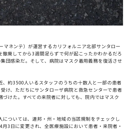
イザーパーマネンテ）が運営するカリフォルニア北部サンタロー
を撤廃してから3週間足らずで何が起こったかわかるだろ
）の集団感染だ。そして、病院はマスク着用義務を復活させ
、約3500人いるスタッフのうちの十数人と一部の患者
れを受け、ただちにサンタローザ病院と救急センターで患者
務づけた。すべての来院者に対しても、院内ではマスク
入については、連邦・州・地域の当該規制をチェックし
年4月3日に変更され、全医療施設において患者・来院者・