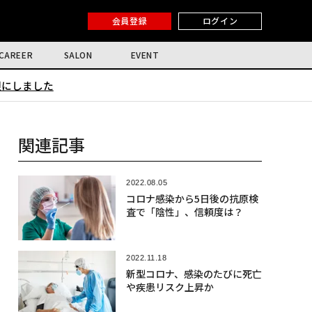
会員登録
ログイン
CAREER
SALON
EVENT
限にしました
関連記事
2022.08.05
コロナ感染から5日後の抗原検
査で「陰性」、信頼度は？
2022.11.18
新型コロナ、感染のたびに死亡
や疾患リスク上昇か