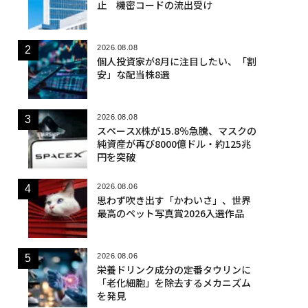
止 機密コードの流出受け
2026.08.08
個人投資家が8月に注目したい、「割
安」な配当株8選
2026.08.08
スペースX株が15.8％急騰、マスクの
純資産が再び8000億ドル・約125兆
円を突破
2026.08.06
思わず吹き出す「かわいさ」、世界
最高のペット写真賞2026入選作品
2026.08.06
栄養ドリンク成分の定番タウリンに
「老化細胞」を除去するメカニズム
を発見