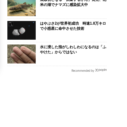
米の湖でナマズに感染拡大中
はやぶさ2が世界初成功 時速1.8万キロ
で小惑星に命中させた技術
水に浸した指がしわしわになるのは「ふ
やけた」からではない
Recommended by