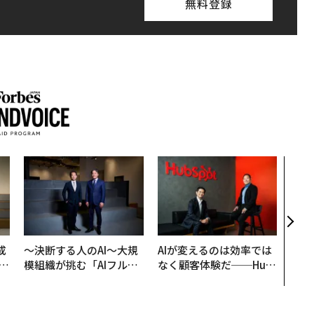
無料登録
伝統
義す
が挑
来
成
〜決断する人のAI〜大規
AIが変えるのは効率では
模組織が挑む「AIフル実
なく顧客体験だ──Hub
る
装」“使う”企業から“動
Spot Japanが語る「Gr
く”企業へ【NTTドコモ
ow Better」な組織のつ
ビジネス×PwC】
くり方