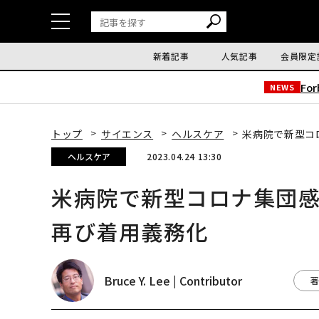
新着記事
人気記事
会員限定
Fo
NEWS
トップ
サイエンス
ヘルスケア
米病院で新型コ
ヘルスケア
2023.04.24 13:30
米病院で新型コロナ集団感
再び着用義務化
Bruce Y. Lee | Contributor
著