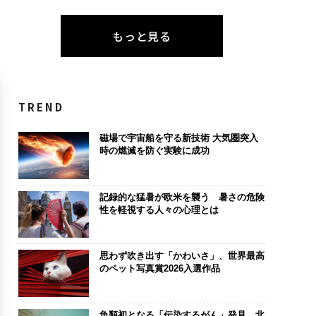
もっと見る
TREND
磁場で宇宙船を守る新技術 大気圏突入
時の燃滅を防ぐ実験に成功
記録的な猛暑が欧米を襲う 暑さの危険
性を軽視する人々の心理とは
思わず吹き出す「かわいさ」、世界最高
のペット写真賞2026入選作品
魚類初となる「伝染するがん」発見、北