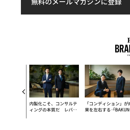
無料のメールマガジンに登録
内製化こそ、コンサルテ
「コンディション」が
ィングの本質だ レバレ
果を左右する――「BAKUN
ジーズが実践する、次世
E」のTENTIALが支え
代ファームの全貌
「挑戦者の明日」