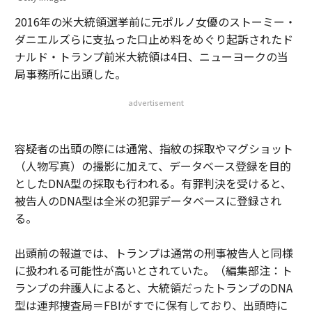
2016年の米大統領選挙前に元ポルノ女優のストーミー・
ダニエルズらに支払った口止め料をめぐり起訴されたド
ナルド・トランプ前米大統領は4日、ニューヨークの当
局事務所に出頭した。
advertisement
容疑者の出頭の際には通常、指紋の採取やマグショット
（人物写真）の撮影に加えて、データベース登録を目的
としたDNA型の採取も行われる。有罪判決を受けると、
被告人のDNA型は全米の犯罪データベースに登録され
る。
出頭前の報道では、トランプは通常の刑事被告人と同様
に扱われる可能性が高いとされていた。（編集部注：ト
ランプの弁護人によると、大統領だったトランプのDNA
型は連邦捜査局＝FBIがすでに保有しており、出頭時に