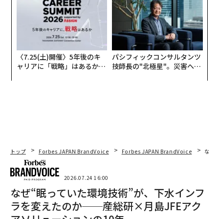
〈7.25(土)開催〉5年後のキ
パシフィックコンサルタンツ
ャリアに「戦略」はあるか。
技師長の"北極星"。災害への
トップエグゼクティブのキャ
無力感を乗り越え見つけた、
リアに触れる1日│CAREER S
防災一筋20年の答え
UMMIT 2026
トップ
Forbes JAPAN BrandVoice
Forbes JAPAN BrandVoice
なぜ
2026.07.24 16:00
なぜ“眠っていた環境技術”が、下水インフ
ラを変えたのか──産総研×月島JFEアク
アソリューションの10年