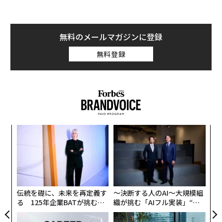
無料のメールマガジンに登録
無料登録
創業
A
シン
顧客
超え
pa
「
な
─
ら
伝統を礎に、未来を再定義す
〜決断する人のAI〜大規模組
る 125年企業BATが挑むス
織が挑む「AIフル実装」“使
モークレスな未来
う”企業から“動く”企業へ【N
TTドコモビジネス×PwC】