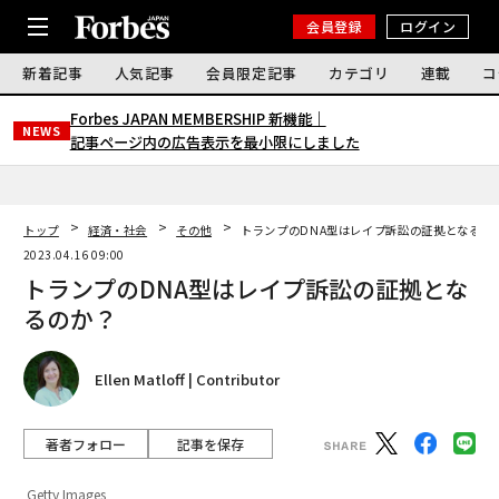
会員登録
ログイン
新着記事
人気記事
会員限定記事
カテゴリ
連載
コ
Forbes JAPAN MEMBERSHIP 新機能｜
NEWS
記事ページ内の広告表示を最小限にしました
トップ
経済・社会
その他
トランプのDNA型はレイプ訴訟の証拠となるの
2023.04.16 09:00
トランプのDNA型はレイプ訴訟の証拠とな
るのか？
Ellen Matloff | Contributor
著者フォロー
記事を保存
Getty Images