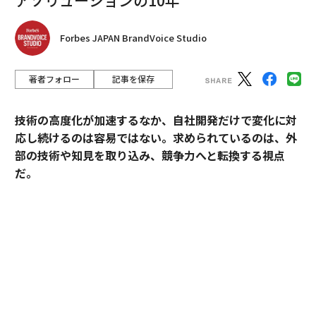
Forbes JAPAN BrandVoice Studio
著者フォロー
記事を保存
技術の高度化が加速するなか、自社開発だけで変化に対
応し続けるのは容易ではない。求められているのは、外
部の技術や知見を取り込み、競争力へと転換する視点
だ。
産業技術総合研究所（以下、産総研）は、先端技術の研
究開発にとどまらず、企業の新規事業創出や価値向上に
貢献してきた実績を有する。本連載では、産総研と企業
の連携によって、新たな市場の創出や既存の市場拡大が
どのように実現され、事業として成果を上げてきたの
か。その共創による「社会実装」の裏側を、全7回にわ
たり紐解く。