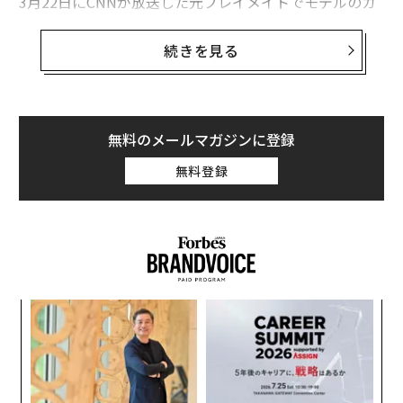
3月22日にCNNが放送した元プレイメイトでモデルのカ
レン・マクドゥーガルとのインタビューは、25～54歳の
視聴者層で60万8000人の視聴者を獲得し、ケーブルニュ
続きを見る
ースの視聴率で最高となった。また、21時台も68万300
0人が視聴した。
3月25日にクーパーはCBSの「60ミニッツ」で、同じく
無料のメールマガジンに登録
トランプと不倫関係にあったポルノ女優のストーミー・
無料登録
ダニエルズを取材した。CBSによると視聴者数は2200万
人を突破し、10年近くで最も高い数字をはじき出した。
編集＝上田裕資
模組
A
“使
顧客
【N
pa
な
2026年9月号発売中
C】
な
術
た