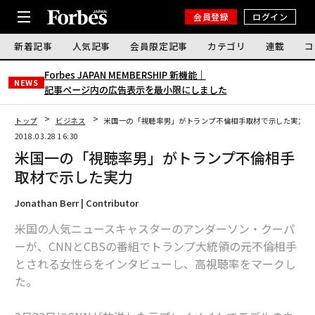
会員登録
ログイン
新着記事
人気記事
会員限定記事
カテゴリ
連載
コ
Forbes JAPAN MEMBERSHIP 新機能｜
NEWS
記事ページ内の広告表示を最小限にしました
トップ
ビジネス
米国一の「視聴率男」がトランプ不倫相手取材で示した実力
2018.03.28 16:30
米国一の「視聴率男」がトランプ不倫相手
取材で示した実力
Jonathan Berr | Contributor
米国の人気ニュースキャスターのアンダーソン・クーパ
ーが、CNNとCBSの番組でトランプ大統領の元不倫相手
とされる女性らをインタビューし、高視聴率をマークし
た。