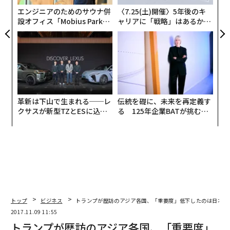
ア
最新号の購入はこちらから
エンジニアのためのサウナ併
〈7.25(土)開催〉5年後のキ
設オフィス「Mobius Park」
ャリアに「戦略」はあるか。
がオープン──タマディック
トップエグゼクティブのキャ
が健康経営を徹底する理由
リアに触れる1日│CAREER S
メンバーシップに登録する
UMMIT 2026
革新は下山で生まれる──レ
伝統を礎に、未来を再定義す
関連記事
クサスが新型TZとESに込め
る 125年企業BATが挑むス
た「DISCOVER」の哲学
モークレスな未来
トランプが歴訪のアジア各国、「重要度」低下したのは日本だけ
リーダーの資質がない上司が持つ10の特徴
セクハラの代償は7億円、名優ケヴィン・スペイシーの転落
外国人にとって危険な10の旅先、特に女性は要警戒の各国
トップ
ビジネス
トランプが歴訪のアジア各国、「重要度」低下したのは日本だ
2017.11.09 11:55
リップルで1千億円稼いだ「名門財閥」の御曹司、54歳の狂気
トランプが歴訪のアジア各国、「重要度」