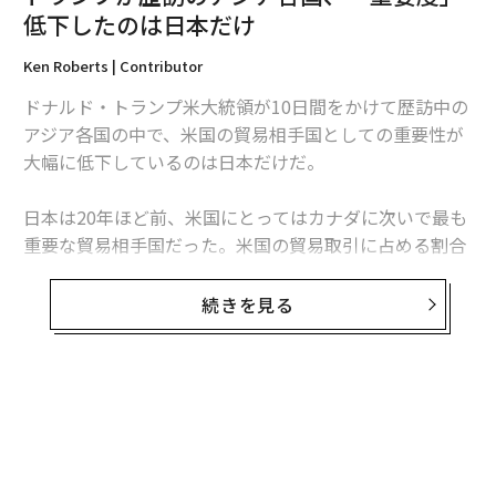
低下したのは日本だけ
タグ：
ドナルド・トランプ
レビ
cnn
デル／Dell
マツダ
Ken Roberts | Contributor
ドナルド・トランプ米大統領が10日間をかけて歴訪中の
advertisement
アジア各国の中で、米国の貿易相手国としての重要性が
大幅に低下しているのは日本だけだ。
日本は20年ほど前、米国にとってはカナダに次いで最も
重要な貿易相手国だった。米国の貿易取引に占める割合
は、12.87%となっていた。世界は当時、その約50年前
に米国から第2次世界大戦を終わらせるために2つの原子
続きを見る
爆弾を落とされ、甚大な被害を受けた日本の経済の変貌
ぶりに驚かされていた。
自動車とエレクトロニクスの分野でのイノベーション、
そしてこれらの分野における世界の主要なブランドの多
くは、日本で生まれたものだ。日本の製造技術は世界各
国で研究され、模倣されてきた。ただし、少なくとも貿