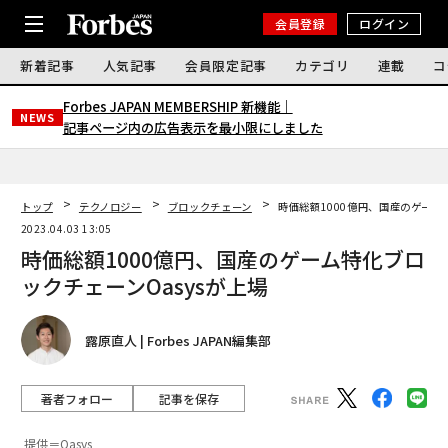
会員登録
ログイン
新着記事
人気記事
会員限定記事
カテゴリ
連載
コ
Forbes JAPAN MEMBERSHIP 新機能｜
NEWS
記事ページ内の広告表示を最小限にしました
トップ
テクノロジー
ブロックチェーン
時価総額1000億円、国産のゲーム
2023.04.03 13:05
時価総額1000億円、国産のゲーム特化ブロ
ックチェーンOasysが上場
露原直人 | Forbes JAPAN編集部
著者フォロー
記事を保存
提供＝Oasys