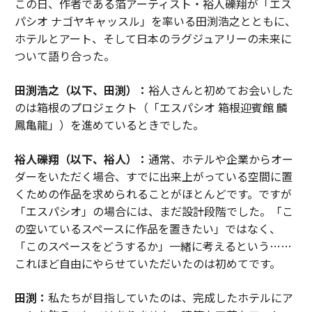
この日、作者である箔アーティスト・裕人礫翔が「エス
パシオ ナゴヤキャッスル」を率いる田渕浩之とともに、
ホテルとアート、そして日本のラグジュアリーの未来に
ついて語り合った。
田渕浩之（以下、田渕）：
裕人さんと初めてお会いした
のは箱根のプロジェクト（「エスパシオ 箱根迎賓館 麟
鳳亀龍」）を進めているときでした。
裕人礫翔（以下、裕人）：
通常、ホテルや企業からオー
ダーをいただく場合、すでに出来上がっている空間に置
くための作品を求められることがほとんどです。ですが
「エスパシオ」の場合には、まだ設計段階でした。「こ
の空いているスペースに作品を置きたい」ではなく、
「このスペースをどうするか」一緒に考えるという……
これほど自由にやらせていただいたのは初めてです。
田渕：
私たちが目指していたのは、完成したホテルにア