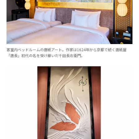
客室内ベッドルームの唐紙アート。作家は1624年から京都で続く唐紙屋
「唐長」初代の名を受け継いだ千田長右衛門。