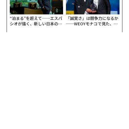
“泊まる”を超えて──エスパ
「誠実さ」は競争力になるか
シオが描く、新しい日本のラ
──WEOYモナコで見た、く
グジュアリー（前編）
ら寿司の経営哲学