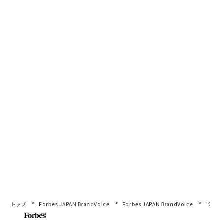
トップ
Forbes JAPAN BrandVoice
Forbes JAPAN BrandVoice
“泊