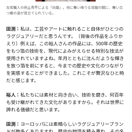
左官職人の挾土秀平による「白龍」。地に舞い降りる双龍の間に、舞い立
つ蝶の姿が見立てられている。
田渕：
私は、工芸やアートに触れること自体がひとつの
ラグジュアリーだと思うんです。（背後の作品をふりか
えり）例えば、この裕人さんの作品には、500年の歴史
をもつ箔の技術を、現代によみがえらせる特別な技法が
使用されていますよね。年月とともに沈んだような輝き
を放つ箔を前にすると、今までの歴史や文化のつながり
を実感することができました。これこそが贅沢なひと時
だと感じます。
裕人：
私たちには素材と向き合い、技術を磨き、何百年
も受け継がれてきた文化がありますから。それは世界に
誇れる価値だと思います。
田渕：
ヨーロッパには素晴らしいラグジュアリーブラン
ドが数多くありますね。歴史や物語を積み重ね、その名