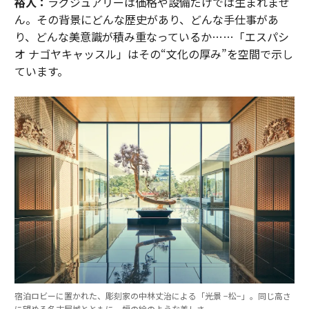
裕人：
ラグジュアリーは価格や設備だけでは生まれませ
ん。その背景にどんな歴史があり、どんな手仕事があ
り、どんな美意識が積み重なっているか……「エスパシ
オ ナゴヤキャッスル」はその“文化の厚み”を空間で示し
ています。
宿泊ロビーに置かれた、彫刻家の中林丈治による「光景 −松−」。同じ高さ
に望める名古屋城とともに一幅の絵のような美しさ。