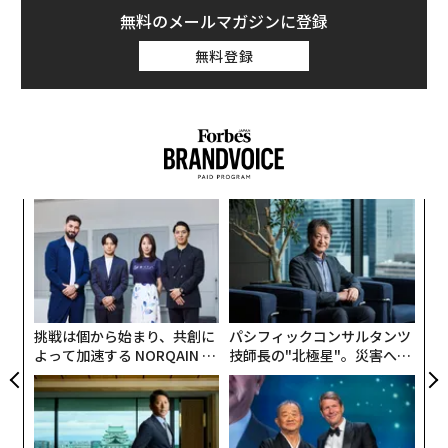
無料のメールマガジンに登録
無料登録
創業
伝
シン
る
超え
モ
目
の
ン
挑戦は個から始まり、共創に
パシフィックコンサルタンツ
よって加速する NORQAIN JA
技師長の"北極星"。災害への
PAN 特別座談会
無力感を乗り越え見つけた、
防災一筋20年の答え