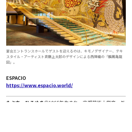
宴会エントランスホールでゲストを迎えるのは、キモノデザイナー、テキ
スタイル・アーティスト斉藤上太郎のデザインによる西陣織の「麟鳳亀龍
図」。
ESPACIO
https://www.espacio.world/
たぶち・ひろゆき◎
1965年生まれ。京都芸術大学卒。外
資系ホテルで実務経験の後、2014年興和株式会社入社。
興和グループのホテル事業や施設開発の中核を担う。25
年より興和株式会社取締役専務執行役員兼エスパシオエ