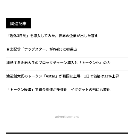
関連記事
「週休3日制」を導入してみた。世界の企業が出した答え
音楽配信「ナップスター」がWeb3に初進出
加熱する金融大手のブロックチェーン導入と「トークン化」の力
渡辺創太氏のトークン「Astar」が韓国に上場 1日で価格は33％上昇
「トークン経済」で資金調達が多様化 イグジットの形にも変化
advertisement