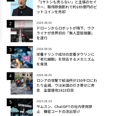
「1サトシも売らない」と主張のセイ
ラー、取得原価割れで約165億円のビ
ットコインを売却
2026.08.05
ドローンからロボットが降下、ウク
ライナが世界初の「無人空挺強襲」
を遂行
2026.08.06
栄養ドリンク成分の定番タウリンに
「老化細胞」を除去するメカニズム
を発見
2026.08.05
ロシアの攻撃で給油所が150キロにわ
たり全滅、ウは米国の引き寄せに奔
走 全面侵攻1623日目
2023.05.03
サムスン、ChatGPTの社内使用禁
止 機密コードの流出受け