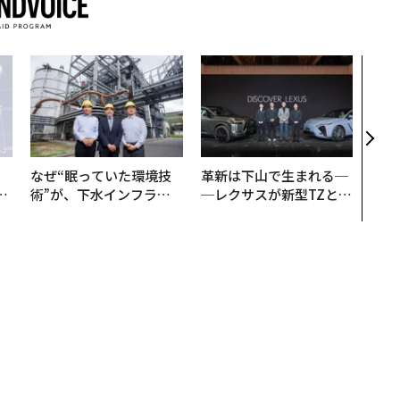
伝統
義す
が挑
来
なぜ“眠っていた環境技
革新は下山で生まれる─
は
術”が、下水インフラを
─レクサスが新型TZとE
ク
変えたのか──産総研×
Sに込めた「DISCOVE
れ
月島JFEアクアソリュー
R」の哲学
I
ションの10年