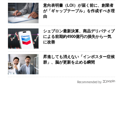
意向表明書（LOI）が届く前に、創業者
が「ギャップテーブル」を作成すべき理
由
を礎に、未来を再定
“泊まる”を超えて──エ
アフリカの農
る 125年企業BAT
スパシオが描く、新しい
小1の壁。2人
シェブロン最新決算、商品デリバティブ
による前期約4900億円の損失から一気
むスモークレスな未
日本のラグジュアリー
手にした「次
に改善
（前編）
昇進しても消えない「インポスター症候
群」、脳が更新を止める瞬間
Recommended by