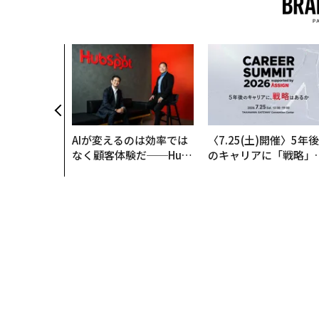
AIが変えるのは効率では
〈7.25(土)開催〉5年後
なく顧客体験だ──Hub
のキャリアに「戦略」
Spot Japanが語る「Gr
あるか。トップエグゼ
ow Better」な組織のつ
ティブのキャリアに触
くり方
る1日│CAREER SUMM
T 2026