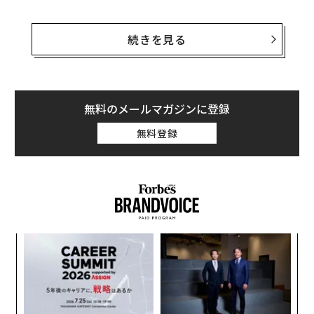
ザッカーバーグは「
メタ効率化の1年に関する発表
」と
題したブログ記事で、追加の人員削減は同社のビジネ
続きを見る
ス、人材採用、テクノロジー部門を対象に今後2か月間
かけて行うと説明。加えて、5000人の求人を中止すると
した。削減人数はメタ社員の約12％に相当する。同社は
昨年11月、1万1000人を解雇していた。
無料のメールマガジンに登録
無料登録
人員削減に株式市場はメタの収益改善に向けた取り組み
を好感し、米東部時間の14日正午（日本時間15日午前1
時）時点で株価は6％以上上昇した。
─レ
ア
込め
の
た
年後
“
サイ
シ
グ