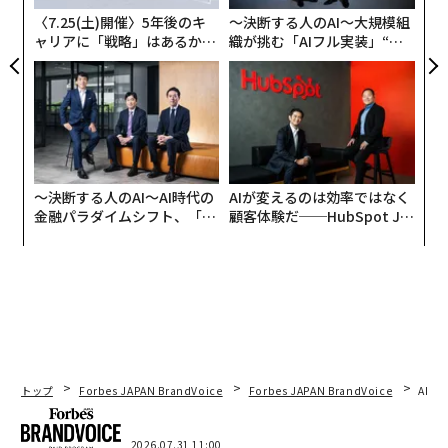
〈7.25(土)開催〉5年後のキ
〜決断する人のAI〜大規模組
ャリアに「戦略」はあるか。
織が挑む「AIフル実装」“使
トップエグゼクティブのキャ
う”企業から“動く”企業へ【N
リアに触れる1日│CAREER S
TTドコモビジネス×PwC】
UMMIT 2026
〜決断する人のAI〜AI時代の
AIが変えるのは効率ではなく
金融パラダイムシフト、「超
顧客体験だ──HubSpot Ja
個別化」の核心 【MUFG×ウ
panが語る「Grow Better」
ェルスナビ×PwC】
な組織のつくり方
トップ
Forbes JAPAN BrandVoice
Forbes JAPAN BrandVoice
AIが
2026.07.31 11:00