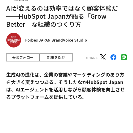
編集＝三浦乾
AIが変えるのは効率ではなく顧客体験だ
──HubSpot Japanが語る「Grow
Better」な組織のつくり方
2026年9月号発売中
Forbes JAPAN BrandVoice Studio
最新号の購入はこちらから
著者フォロー
記事を保存
メンバーシップに登録する
生成AIの進化は、企業の営業やマーケティングのあり方
を大きく変えつつある。そうしたなかHubSpot Japan
は、AIエージェントを活用しながら顧客体験を向上させ
るプラットフォームを提供している。
関連記事
米メタが「分散型ツイッター」を開発中 コードネーム「P92」
外資・日系・スタートアップを横断して採用支援を手掛
けるエンワールド・ジャパン代表取締役社長・山本裕介
フェイスブックも「認証プログラム」導入、月額約1600円から
氏が、HubSpot Japanカントリーマネージャーの伊佐