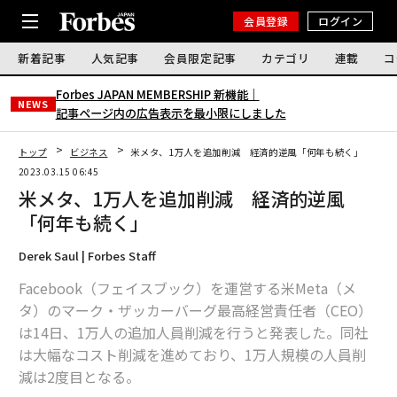
会員登録
ログイン
新着記事
人気記事
会員限定記事
カテゴリ
連載
コ
Forbes JAPAN MEMBERSHIP 新機能｜
NEWS
記事ページ内の広告表示を最小限にしました
トップ
ビジネス
米メタ、1万人を追加削減 経済的逆風「何年も続く」
2023.03.15 06:45
米メタ、1万人を追加削減 経済的逆風
「何年も続く」
Derek Saul | Forbes Staff
Facebook（フェイスブック）を運営する米Meta（メ
タ）のマーク・ザッカーバーグ最高経営責任者（CEO）
は14日、1万人の追加人員削減を行うと発表した。同社
は大幅なコスト削減を進めており、1万人規模の人員削
減は2度目となる。