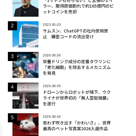
ラー、取得原価割れで約165億円のビ
ットコインを売却
2023.05.03
サムスン、ChatGPTの社内使用禁
止 機密コードの流出受け
2026.08.06
栄養ドリンク成分の定番タウリンに
「老化細胞」を除去するメカニズム
を発見
2026.08.05
ドローンからロボットが降下、ウク
ライナが世界初の「無人空挺強襲」
を遂行
2026.08.06
思わず吹き出す「かわいさ」、世界
最高のペット写真賞2026入選作品