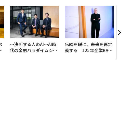
パシ
ンツ
災害
え見
年の
ス
〜決断する人のAI〜AI時
伝統を礎に、未来を再定
日
代の金融パラダイムシフ
義する 125年企業BAT
中
ト、「超個別化」の核心
が挑むスモークレスな未
【MUFG×ウェルスナビ
来
×PwC】