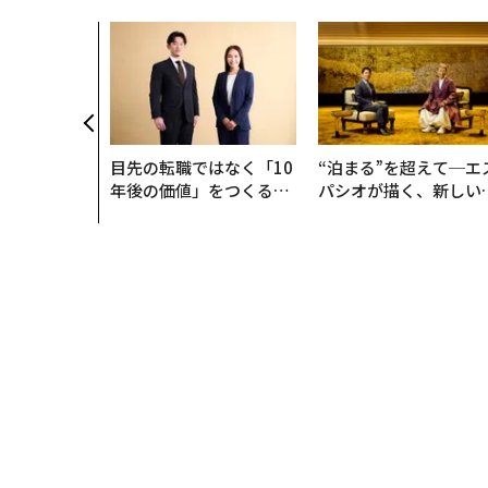
目先の転職ではなく「10
“泊まる”を超えて─エ
年後の価値」をつくる─
パシオが描く、新しい
─アサインの長期伴走型
本のラグジュアリー（
支援とは
編）