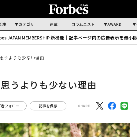
記事
カテゴリ
連載
コラムニスト
AWARD
rbes JAPAN MEMBERSHIP 新機能｜
記事ページ内の広告表示を最小
思うよりも少ない理由
が思うよりも少ない理由
著者フォロー
記事を保存