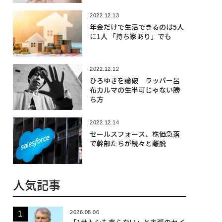
2022.12.13
年金だけで生活できるのは5人
に1人 「持ち家あり」でも
2022.12.12
ひろゆきを論破 ラッパー呂
布カルマの生半可じゃない勝
ち方
2022.12.14
セールスフォース、株価急落
で幹部たちが続々と離脱
人気記事
2026.08.06
「1サトシも売らない」と主張のセイ