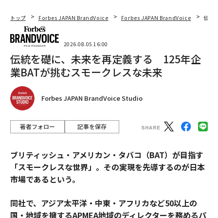
トップ
Forbes JAPAN BrandVoice
Forbes JAPAN BrandVoice
伝統
2026.08.05 16:00
伝統を礎に、未来を再定義する 125年企
業BATが挑むスモークレスな未来
Forbes JAPAN BrandVoice Studio
著者フォロー
記事を保存
ブリティッシュ・アメリカン・タバコ（BAT）が目指す
「スモークレスな世界」。その実現を先導するのが日本
市場であるという。
同社で、アジア太平洋・中東・アフリカなど50以上の
国・地域を擁するAPMEA地域のディレクターを務めるパ