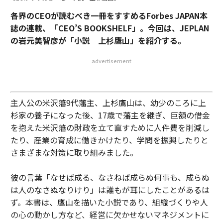
各界のCEOが読むべき一冊をすすめるForbes JAPAN本
誌の連載、「CEO’S BOOKSHELF」。今回は、JEPLAN
の岩元美智彦が「小説 上杉鷹山」を紹介する。
advertisement
主人公の米沢藩9代藩主、上杉鷹山は、幼少のころに上
杉家の養子になった後、17歳で藩主を継ぎ、巨額の借金
を抱えた米沢藩の財政を立て直すために人件費を削減し
たり、産業の育成に働きかけたり、学問を振興したりと
さまざまな対策に取り組みました。
彼の言葉「なせば成る、なさねば成らぬ何事も、成らぬ
は人のなさぬなりけり」は誰もが耳にしたことがあるは
ず。本書は、鷹山を描いた小説であり、組織づくりや人
の心の動かし方など、経営に欠かせないマネジメントに