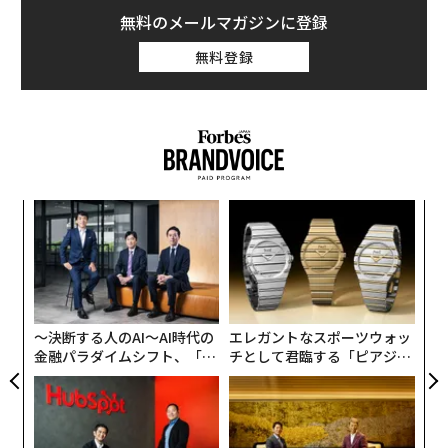
無料のメールマガジンに登録
無料登録
小1
“
にし
シ
グ
〈7
ャ
ト
リア
〜決断する人のAI〜AI時代の
エレガントなスポーツウォッ
UM
金融パラダイムシフト、「超
チとして君臨する「ピアジ
個別化」の核心 【MUFG×ウ
ェ」ポロの魅力
ェルスナビ×PwC】