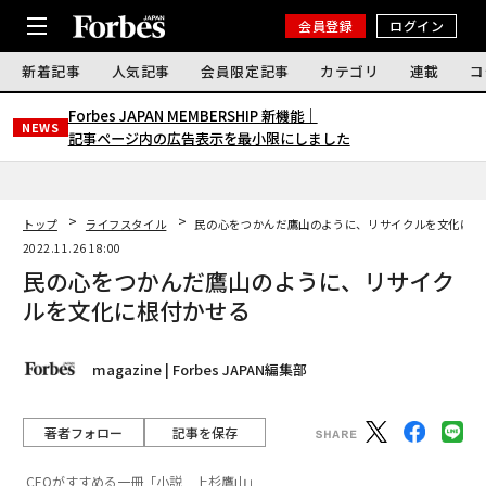
会員登録
ログイン
新着記事
人気記事
会員限定記事
カテゴリ
連載
コ
Forbes JAPAN MEMBERSHIP 新機能｜
NEWS
記事ページ内の広告表示を最小限にしました
トップ
ライフスタイル
民の心をつかんだ鷹山のように、リサイクルを文化に根
2022.11.26 18:00
民の心をつかんだ鷹山のように、リサイク
ルを文化に根付かせる
magazine | Forbes JAPAN編集部
著者フォロー
記事を保存
CEOがすすめる一冊「小説 上杉鷹山」