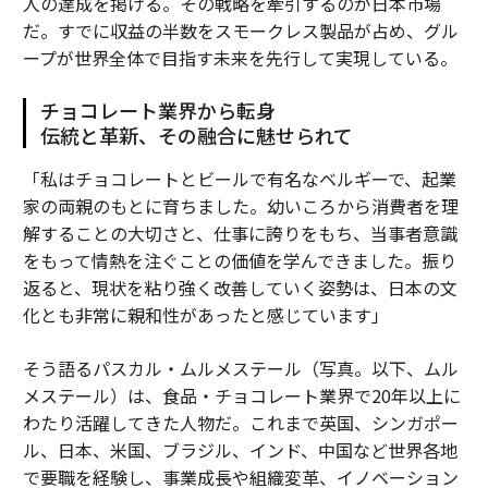
人の達成を掲げる。その戦略を牽引するのが日本市場
だ。すでに収益の半数をスモークレス製品が占め、グル
ープが世界全体で目指す未来を先行して実現している。
チョコレート業界から転身
伝統と革新、その融合に魅せられて
「私はチョコレートとビールで有名なベルギーで、起業
家の両親のもとに育ちました。幼いころから消費者を理
解することの大切さと、仕事に誇りをもち、当事者意識
をもって情熱を注ぐことの価値を学んできました。振り
返ると、現状を粘り強く改善していく姿勢は、日本の文
化とも非常に親和性があったと感じています」
そう語るパスカル・ムルメステール（写真。以下、ムル
メステール）は、食品・チョコレート業界で20年以上に
わたり活躍してきた人物だ。これまで英国、シンガポー
ル、日本、米国、ブラジル、インド、中国など世界各地
で要職を経験し、事業成長や組織変革、イノベーション