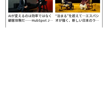
AIが変えるのは効率ではなく
“泊まる”を超えて─エスパシ
顧客体験だ──HubSpot Ja
オが描く、新しい日本のラグ
panが語る「Grow Better」
ジュアリー（中編）
な組織のつくり方