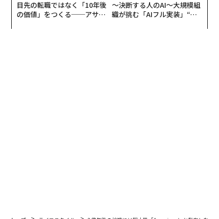
目先の転職ではなく「10年後
〜決断する人のAI〜大規模組
の価値」をつくる──アサイ
織が挑む「AIフル実装」“使
ンの長期伴走型支援とは
う”企業から“動く”企業へ【N
TTドコモビジネス×PwC】