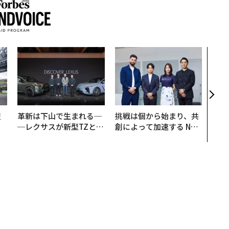
伝統
義す
が挑
来
技
革新は下山で生まれる─
挑戦は個から始まり、共
を
─レクサスが新型TZとE
創によって加速する NOR
×
Sに込めた「DISCOVE
QAIN JAPAN 特別座談会
ー
R」の哲学