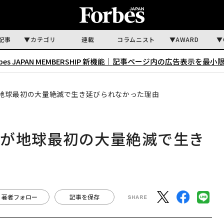
記事
カテゴリ
連載
コラムニスト
AWARD
rbes JAPAN MEMBERSHIP 新機能｜
記事ページ内の広告表示を最小
地球最初の大量絶滅で生き延びられなかった理由
群が地球最初の大量絶滅で生き
著者フォロー
記事を保存