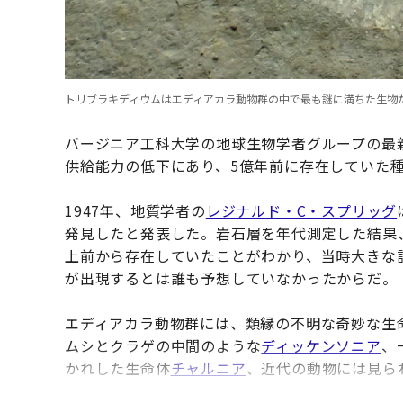
トリブラキディウムはエディアカラ動物群の中で最も謎に満ちた生物だ（Masa
バージニア工科大学の地球生物学者グループの最
供給能力の低下にあり、5億年前に存在していた種
1947年、地質学者の
レジナルド・C・スプリッグ
発見したと発表した。岩石層を年代測定した結果、
上前から存在していたことがわかり、当時大きな
が出現するとは誰も予想していなかったからだ。
エディアカラ動物群には、類縁の不明な奇妙な生
ムシとクラゲの中間のような
ディッケンソニア
、
かれした生命体
チャルニア
、近代の動物には見ら