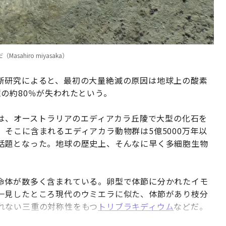
hiro miyasaka）
新研究によると、最初の大量絶滅の原因は地球上の酸素
の約80％が失われたという。
は、オーストラリアのエディアカラ丘陵で大型の化石を
そこに含まれるエディアカラ動物群は5億5000万年以
話題となった。地球の歴史上、そんなに早く多細胞生物
命体が数多く含まれている。卵型で体節に分かれたイモ
一見したところ現代のウミエラに似た、体節があり枝分
れない三重の対称性をもつ
トリブラキディウム
などだ。