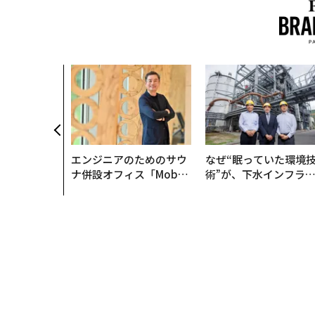
のは効率では
だ──Hub
anが語る「Gr
r」な組織のつ
エンジニアのためのサウ
なぜ“眠っていた環境
ナ併設オフィス「Mobiu
術”が、下水インフラ
s Park」がオープン──
変えたのか──産総研
タマディックが健康経営
月島JFEアクアソリュ
を徹底する理由
ションの10年