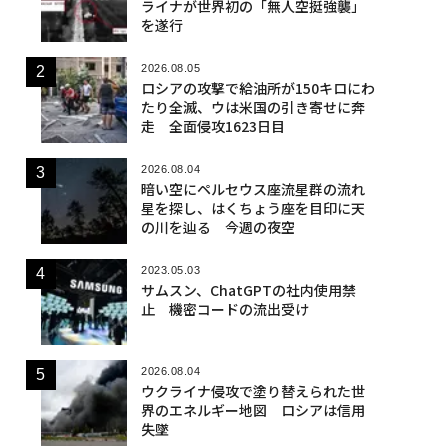
ライナが世界初の「無人空挺強襲」
を遂行
2026.08.05
ロシアの攻撃で給油所が150キロにわ
たり全滅、ウは米国の引き寄せに奔
走 全面侵攻1623日目
2026.08.04
暗い空にペルセウス座流星群の流れ
星を探し、はくちょう座を目印に天
の川を辿る 今週の夜空
2023.05.03
サムスン、ChatGPTの社内使用禁
止 機密コードの流出受け
2026.08.04
ウクライナ侵攻で塗り替えられた世
界のエネルギー地図 ロシアは信用
失墜