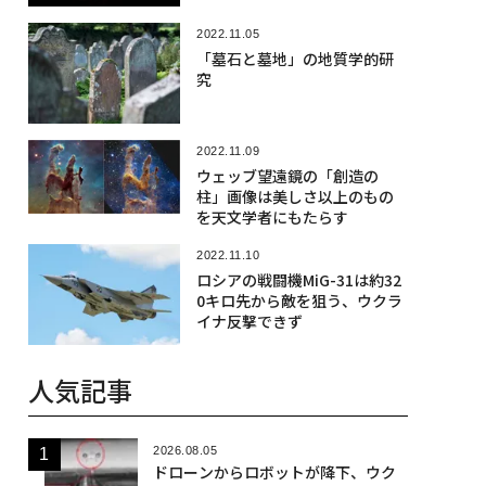
2022.11.05
「墓石と墓地」の地質学的研
究
2022.11.09
ウェッブ望遠鏡の「創造の
柱」画像は美しさ以上のもの
を天文学者にもたらす
2022.11.10
ロシアの戦闘機MiG-31は約32
0キロ先から敵を狙う、ウクラ
イナ反撃できず
人気記事
2026.08.05
ドローンからロボットが降下、ウク