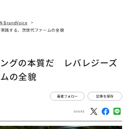
N BrandVoice
が実践する、次世代ファームの全貌
ィングの本質だ レバレジーズ
ームの全貌
著者フォロー
記事を保存