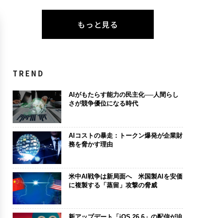
もっと見る
TREND
AIがもたらす能力の民主化──人間らし
さが競争優位になる時代
AIコストの暴走：トークン爆発が企業財
務を脅かす理由
米中AI戦争は新局面へ 米国製AIを安価
に複製する「蒸留」攻撃の脅威
新アップデート「iOS 26.6」の配信が迫