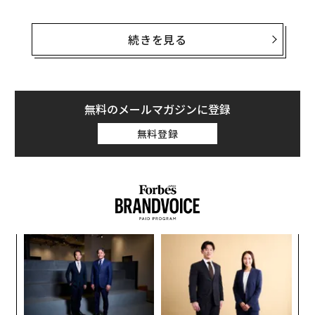
米国では同日以降、過去21日間にウガンダに滞在したす
べての人を対象に、ニューヨーク地域とアトランタ、シ
続きを見る
カゴ、首都ワシントンの5カ所の空港からのみ、入国を
認めることとしている。
現時点では、米国内でエボラウイルスの感染例は報告さ
無料のメールマガジンに登録
れておらず、ウガンダ国内での感染状況も、2014～16年
無料登録
に西アフリカ各国で大流行が発生したときと比べれば、
はるかに小人数の感染にとどまっている。在ウガンダ米
国大使館は、米国内でエボラウイルスに感染する危険性
は、「いまのところ低いとみられる」と述べている。
ア
の
た
〈7
ャ
ト