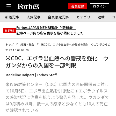
会員登録
ログイン
新着記事
人気記事
会員限定記事
カテゴリ
連載
コ
Forbes JAPAN MEMBERSHIP 新機能｜
NEWS
記事ページ内の広告表示を最小限にしました
トップ
経済・社会
米CDC、エボラ出血熱への警戒を強化 ウガンダからの入
2022.10.08 08:00
米CDC、エボラ出血熱への警戒を強化 ウ
ガンダからの入国を一部制限
Madeline Halpert | Forbes Staff
米疾病対策センター（CDC）は国内の医療関係者に対し
て10月6日、エボラ出血熱を引き起こすエボラウイルス
の感染状況に注意を払うよう警告を発した。ウガンダで
は9月初め以降、数十人の感染と少なくとも10人の死亡
が確認されている。