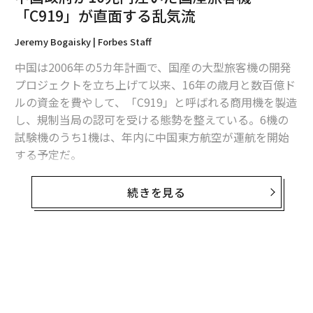
「C919」が直面する乱気流
編集＝木内涼子
Jeremy Bogaisky | Forbes Staff
中国は2006年の5カ年計画で、国産の大型旅客機の開発
2026年9月号発売中
プロジェクトを立ち上げて以来、16年の歳月と数百億ド
ルの資金を費やして、「C919」と呼ばれる商用機を製造
し、規制当局の認可を受ける態勢を整えている。6機の
最新号の購入はこちらから
試験機のうち1機は、年内に中国東方航空が運航を開始
する予定だ。
メンバーシップに登録する
ただし、中国に技術を盗まれることを警戒した海外のサ
続きを見る
プライヤーが、最新技術を搭載した部品の納入を躊躇し
た結果、この機体の性能は、最先端とは言い難いものに
なっている。航空コンサルタントのマイケル・ボイド
関連記事
は、フォーブスの取材に「C919は昨日の技術を今日使え
中国政府が10兆円注いだ国産旅客機「C919」が直面する乱気流
るようにしたものだ」と語っている。
ロシア軍、わずか1、2日訓練しただけの召集兵を前線に送り込んでいる
中国政府は、C919の開発を行う国有メーカーの中国商用