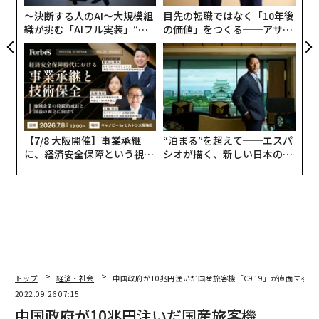
リア
〜決断する人のAI〜大規模組
目先の転職ではなく「10年後
UM
織が挑む「AIフル実装」“使
の価値」をつくる──アサイ
う”企業から“動く”企業へ【N
ンの長期伴走型支援とは
TTドコモビジネス×PwC】
【7/8 大阪開催】事業承継
“泊まる”を超えて──エスパ
に、経済安全保障という視点
シオが描く、新しい日本のラ
が加わるとき──経営者が問
グジュアリー（前編）
われる新たな判断軸
トップ
経済・社会
中国政府が10兆円注いだ国産旅客機「C919」が直面する乱
2022.09.26 07:15
中国政府が10兆円注いだ国産旅客機