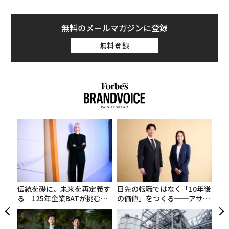
無料のメールマガジンに登録
無料登録
革
ク
た「
「
─
ら
伝統を礎に、未来を再定義す
目先の転職ではなく「10年後
る 125年企業BATが挑むス
の価値」をつくる──アサイ
モークレスな未来
ンの長期伴走型支援とは