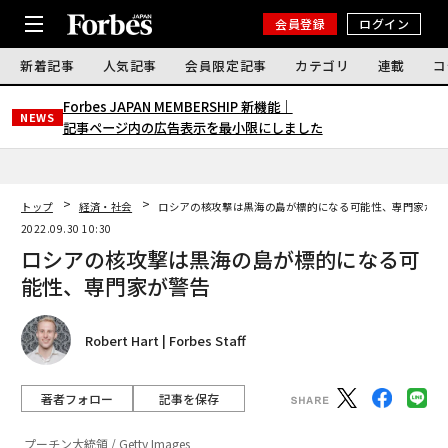
会員登録
ログイン
新着記事
人気記事
会員限定記事
カテゴリ
連載
コ
Forbes JAPAN MEMBERSHIP 新機能｜
NEWS
記事ページ内の広告表示を最小限にしました
トップ
経済・社会
ロシアの核攻撃は黒海の島が標的になる可能性、専門家が警
2022.09.30 10:30
ロシアの核攻撃は黒海の島が標的になる可
能性、専門家が警告
Robert Hart | Forbes Staff
著者フォロー
記事を保存
プーチン大統領 / Getty Images