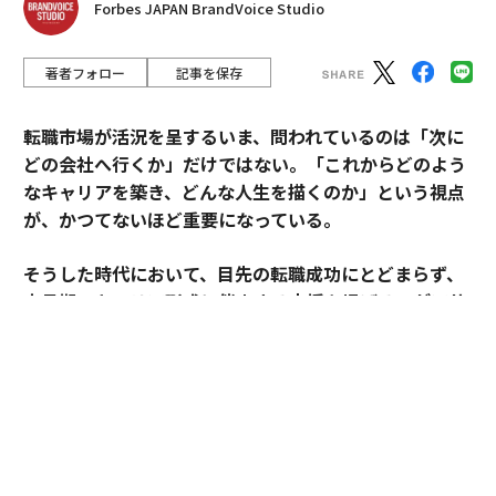
Forbes JAPAN BrandVoice Studio
著者フォロー
記事を保存
転職市場が活況を呈するいま、問われているのは「次に
どの会社へ行くか」だけではない。「これからどのよう
なキャリアを築き、どんな人生を描くのか」という視点
が、かつてないほど重要になっている。
そうした時代において、目先の転職成功にとどまらず、
中長期のキャリア形成に伴走する支援を掲げるのがアサ
インだ。
その支援を体現するのが、卓越した実績と高い専門性を
備えたごく限られた人材にのみ与えられる役割「アソシ
エイトプリンシパル」である。今回は、その役割を担う
松井孝太郎と多田有花に、キャリアに寄り添い続ける覚
悟と支援哲学を聞いた。