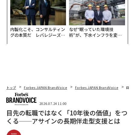
内製化こそ、コンサルティン
なぜ“眠っていた環境技
グの本質だ レバレジーズが
術”が、下水インフラを変え
実践する、次世代ファームの
たのか──産総研×月島JFE
全貌
アクアソリューションの10年
トップ
Forbes JAPAN BrandVoice
Forbes JAPAN BrandVoice
目先
2026.07.24 11:00
目先の転職ではなく「10年後の価値」をつ
くる──アサインの長期伴走型支援とは