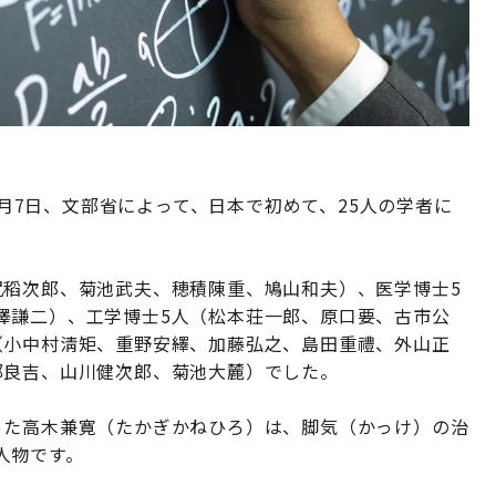
年5月7日、文部省によって、日本で初めて、25人の学者に
尻稻次郎、菊池武夫、穂積陳重、鳩山和夫）、医学博士5
澤謙二）、工学博士5人（松本荘一郎、原口要、古市公
（小中村淸矩、重野安繹、加藤弘之、島田重禮、外山正
部良吉、山川健次郎、菊池大麓）でした。
った高木兼寛（たかぎかねひろ）は、脚気（かっけ）の治
人物です。