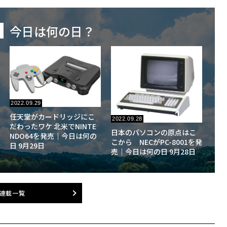
今日は何の日？
176
No.
2022.09.29
175
任天堂がカードリッジにこ
No.
2022.09.28
だわったワケ 北米でNINTE
日本のパソコンの原点はこ
NDO64を発売｜今日は何の
こから NECがPC-8001を発
日 9月29日
売｜今日は何の日 9月28日
連載一覧