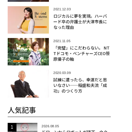
2021.12.03
ロジカルに夢を実現。ハーバ
ード卒の弁護士が大津市長に
なった理由
2021.11.05
「完璧」にこだわらない。 NT
Tドコモ・ベンチャーズCEO笹
原優子の軸
2020.03.09
試練に遭ったら、幸運だと思
いなさい──稲盛和夫流「成
功」のつくり方
人気記事
2026.08.05
ドローンからロボットが降下、ウク