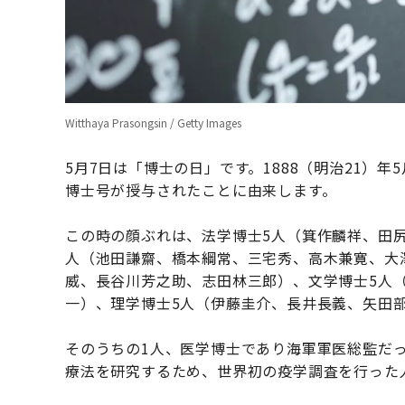
Witthaya Prasongsin / Getty Images
5月7日は「博士の日」です。1888（明治21）
博士号が授与されたことに由来します。
この時の顔ぶれは、法学博士5人（箕作麟祥、田
人（池田謙齋、橋本綱常、三宅秀、高木兼寛、大
威、長谷川芳之助、志田林三郎）、文学博士5人
一）、理学博士5人（伊藤圭介、長井長義、矢田
そのうちの1人、医学博士であり海軍軍医総監だ
療法を研究するため、世界初の疫学調査を行った