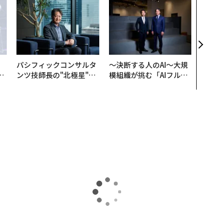
アフ
小1
手に
パシフィックコンサルタ
〜決断する人のAI〜大規
は
ンツ技師長の"北極星"。
模組織が挑む「AIフル実
ク
災害への無力感を乗り越
装」“使う”企業から“動
れ
え見つけた、防災一筋20
く”企業へ【NTTドコモ
I
年の答え
ビジネス×PwC】