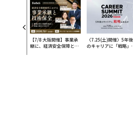
【7/8 大阪開催】事業承
〈7.25(土)開催〉5年後
継に、経済安全保障とい
のキャリアに「戦略」
う視点が加わるとき──
あるか。トップエグゼ
経営者が問われる新たな
ティブのキャリアに触
判断軸
る1日│CAREER SUMM
T 2026