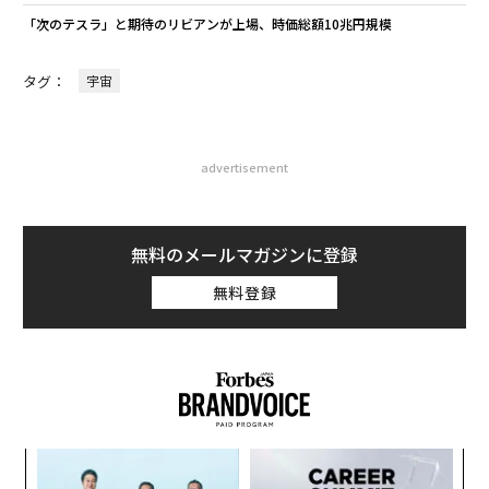
「次のテスラ」と期待のリビアンが上場、時価総額10兆円規模
タグ：
宇宙
advertisement
無料のメールマガジンに登録
無料登録
ナ併
内
k」
グ