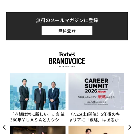
げに成功。そして現在は、5号機の打ち上げを控えてい
る。
無料のメールマガジンに登録
5号機のミッションは、革新的衛星技術実証2号機を各軌
無料登録
道に届けること。これまでイプシロンは打ち上げの度に
進歩を遂げてきたが、5号機は目玉と呼べる進歩は少な
い。しかし、「これこそがイプシロンがめざしていたこ
と」とプロジェクトマネージャの井元隆行は話す。
ナ併
内
k」
グ
ック
実
革
由
全
ク
革新的衛星技術実証2号機を搭載した状態のイメージCG。
た「
「老舗は常に新しい」。創業
〈7.25(土)開催〉5年後のキ
「進歩が少ないところこそが進歩。信頼性の高いロケッ
360年ＹＵＡＳＡとカクシン
ャリアに「戦略」はあるか。
トをめざすには、ずっと同じものを作り続けること、つ
CEO田尻望が語る、AIを超え
トップエグゼクティブのキャ
まり安定性が必要になります。イプシロンはようやくそ
る人の価値
リアに触れる1日│CAREER S