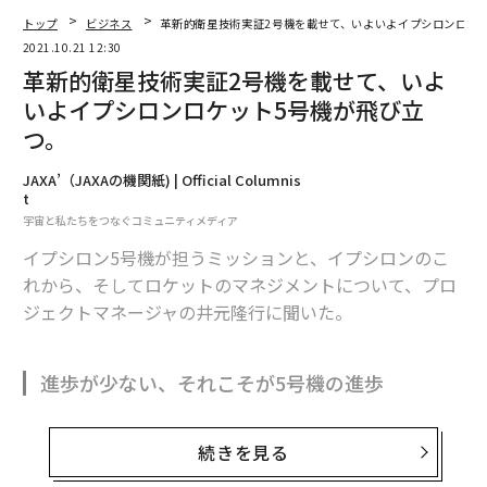
トップ
ビジネス
革新的衛星技術実証2号機を載せて、いよいよイプシロンロケ
2021.10.21 12:30
革新的衛星技術実証2号機を載せて、いよ
いよイプシロンロケット5号機が飛び立
つ。
JAXA’（JAXAの機関紙) | Official Columnis
t
宇宙と私たちをつなぐコミュニティメディア
イプシロン5号機が担うミッションと、イプシロンのこ
れから、そしてロケットのマネジメントについて、プロ
ジェクトマネージャの井元隆行に聞いた。
進歩が少ない、それこそが5号機の進歩
続きを見る
イプシロンロケット（以下、イプシロン）は、2013年度
の試験機に始まり、2019年の4号機まですべての打ち上