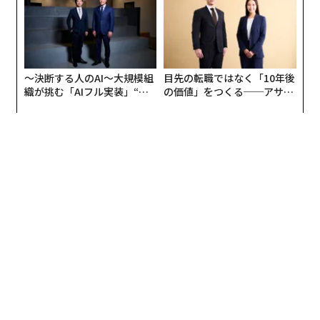
UMMIT 2026
の域に達しました。これは基幹ロケット（国として必要
な宇宙までの輸送手段）として重要なことです。
〜決断する人のAI〜大規模組
目先の転職ではなく「10年後
織が挑む「AIフル実装」“使
の価値」をつくる──アサイ
う”企業から“動く”企業へ【N
ンの長期伴走型支援とは
TTドコモビジネス×PwC】