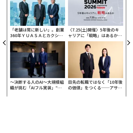
ック
実
革
由
全
ク
た「
「老舗は常に新しい」。創業
〈7.25(土)開催〉5年後のキ
360年ＹＵＡＳＡとカクシン
ャリアに「戦略」はあるか。
CEO田尻望が語る、AIを超え
トップエグゼクティブのキャ
る人の価値
リアに触れる1日│CAREER S
UMMIT 2026
〜決断する人のAI〜大規模組
目先の転職ではなく「10年後
織が挑む「AIフル実装」“使
の価値」をつくる──アサイ
う”企業から“動く”企業へ【N
ンの長期伴走型支援とは
TTドコモビジネス×PwC】