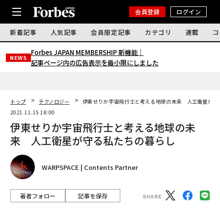
会員登録
ログイン
新着記事
人気記事
会員限定記事
カテゴリ
連載
コ
Forbes JAPAN MEMBERSHIP 新機能｜
NEWS
記事ページ内の広告表示を最小限にしました
トップ
テクノロジー
伊東せりか宇宙飛行士と考える地球の未来 人工衛星が守
2021.11.15 18:00
伊東せりか宇宙飛行士と考える地球の未
来 人工衛星が守る私たちの暮らし
WARPSPACE | Contents Partner
著者フォロー
記事を保存